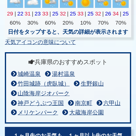
29
|
22
31
|
23
33
|
25
32
|
25
33
|
25
32
|
26
34
|
25
60%
30%
60%
20%
10%
70%
70%
日付をタップすると、天気の詳細が表示されます
天気アイコンの意味について
兵庫県のおすすめスポット
城崎温泉
湯村温泉
竹田城跡（虎臥城）
生野銀山
山陰海岸ジオパーク
神戸どうぶつ王国
南京町
六甲山
メリケンパーク
大蔵海岸公園
１ヶ月先のお天気も、
１ヶ月以上先のお天気