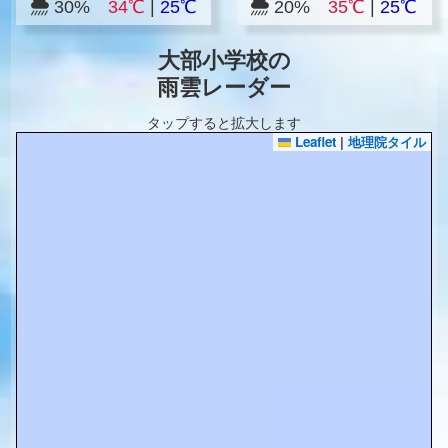
30%
34℃
|
25℃
20%
35℃
|
25℃
大部小学校の
雨雲レーダー
タップすると拡大します
Leaflet
|
地理院タイル