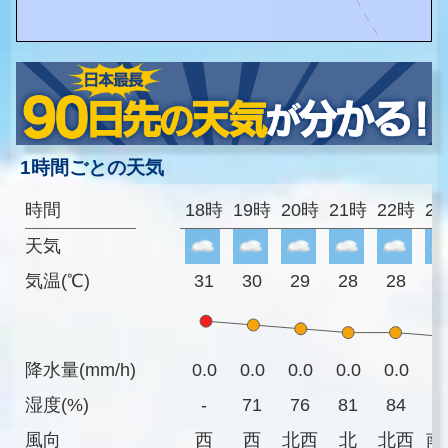
1時間ごとの天気
時間
18時
19時
20時
21時
22時
2
天気
気温(℃)
31
30
29
28
28
2
降水量(mm/h)
0.0
0.0
0.0
0.0
0.0
0
湿度(%)
-
71
76
81
84
8
風向
西
西
北西
北
北西
南