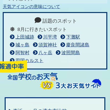
天気アイコンの意味について
話題のスポット
8月に行きたいスポット
上田城跡
川平湾
下灘駅
城ヶ島
須賀神社
慶良間諸島
阿智村
八ヶ岳
波照間島
四国カルスト