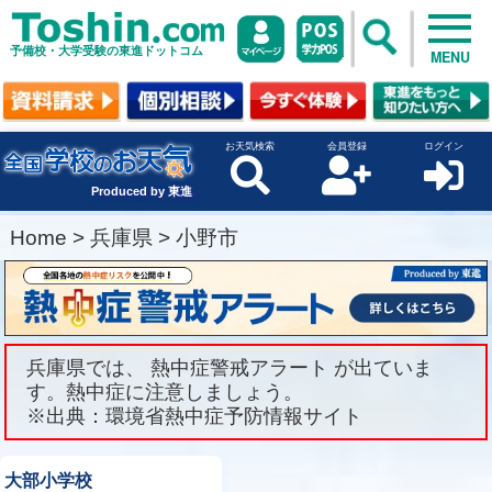
予備校・大学受験の東進ドットコム
MENU
お天気検索
会員登録
ログイン
Produced by 東進
Home
>
兵庫県
>
小野市
兵庫県では、 熱中症警戒アラート が出ていま
す。熱中症に注意しましょう。
※出典：環境省熱中症予防情報サイト
大部小学校