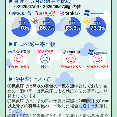
▶直近一ヵ月の適中率比較
※2026/07/09～2026/08/07集計の値
適中率
適中率
適中率
適中率
70
66.7
63.3
73.3
%
%
%
%
▶昨日の適中率比較
▶適中率について
①
気象庁では降水の有無の一致を適中としており、
各
社の「適中率」は気象庁による検証方法の基準に則り
算出しています。
②気象庁では、その日の予報と実際の
24時間中の1mm
以上降水の有無を比べ、
一致した場合に適中と判定し
ています。
③適中判定の代表地点として、気象庁の定める地点で