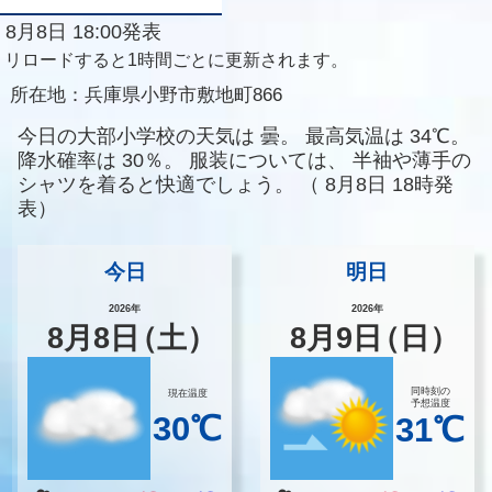
8月8日 18:00発表
リロードすると1時間ごとに更新されます。
所在地：
兵庫県小野市敷地町866
今日の大部小学校の天気は
曇。
最高気温は
34℃。
降水確率は
30％。
服装については、
半袖や薄手の
シャツを着ると快適でしょう。
（
8月8日 18時発
表）
今日
明日
2026年
2026年
8
月
8
日
（土）
8
月
9
日
（日）
同時刻の
現在温度
予想温度
30℃
31℃