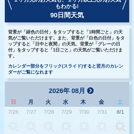
もわかる!
90日間天気
背景が「緑色の日付」をタップすると「1時間ごと」の天
気がご覧いただけます。また、背景が「白色の日付」をタ
ップすると「日中と夜間」の天気、背景が「グレーの日
付」をタップすると「1日ごと」の天気がご覧いただけま
す。
カレンダー部分をフリック(スライド)すると翌月のカレン
ダーがご覧になれます
2026年 08月
日
月
火
水
木
金
土
7/26
7/27
7/28
7/29
7/30
7/31
8/1
3