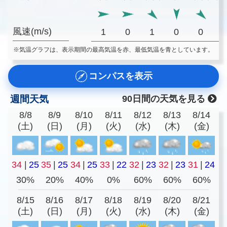
風速(m/s)
1
0
1
0
0
※気温グラフは、表示期間の最高気温を赤、最低気温を青としています。
コンパスを表示
週間天気
90日間の天気を見る
8/8
8/9
8/10
8/11
8/12
8/13
8/14
(土)
(日)
(月)
(火)
(水)
(木)
(金)
34
|
25
35
|
25
34
|
25
33
|
22
32
|
23
32
|
23
31
|
24
30%
20%
40%
0%
60%
60%
60%
8/15
8/16
8/17
8/18
8/19
8/20
8/21
(土)
(日)
(月)
(火)
(水)
(木)
(金)