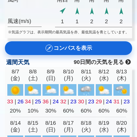
風速(m/s)
1
1
2
2
2
※気温グラフは、表示期間の最高気温を赤、最低気温を青としています。
コンパスを表示
週間天気
90日間の天気を見る
8/7
8/8
8/9
8/10
8/11
8/12
8/13
(金)
(土)
(日)
(月)
(火)
(水)
(木)
33
|
26
34
|
25
36
|
24
32
|
23
30
|
23
29
|
24
31
|
23
20%
10%
30%
60%
60%
60%
60%
8/14
8/15
8/16
8/17
8/18
8/19
8/20
(金)
(土)
(日)
(月)
(火)
(水)
(木)