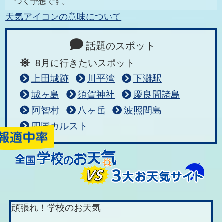
づく予想です。
天気アイコンの意味について
話題のスポット
8月に行きたいスポット
上田城跡
川平湾
下灘駅
城ヶ島
須賀神社
慶良間諸島
阿智村
八ヶ岳
波照間島
四国カルスト
頑張れ！学校のお天気