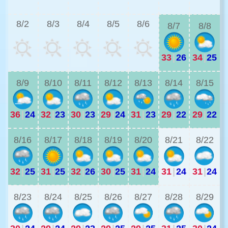
3
8/2
8/3
8/4
8/5
8/6
8/7
8/8
33
|
26
34
|
25
2
8/9
8/10
8/11
8/12
8/13
8/14
8/15
36
|
24
32
|
23
30
|
23
29
|
24
31
|
23
29
|
22
29
|
22
2
8/16
8/17
8/18
8/19
8/20
8/21
8/22
32
|
25
31
|
25
32
|
26
30
|
25
31
|
24
31
|
24
31
|
24
2
8/23
8/24
8/25
8/26
8/27
8/28
8/29