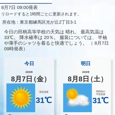
8月7日 09:00発表
リロードすると1時間ごとに更新されます。
所在地：
東京都練馬区光が丘2丁目3-1
今日の田柄高等学校の天気は
晴れ。
最高気温は
33℃。
降水確率は
20％。
服装については、
半袖
や薄手のシャツを着ると快適でしょう。
（
8月7日
09時発表）
今日
明日
2026年
2026年
8
月
7
日
（金）
8
月
8
日
（土）
同時刻の
現在温度
予想温度
31℃
31℃