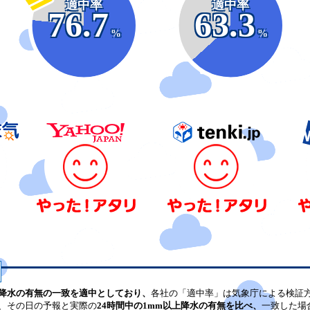
適中率
適中率
76.7
63.3
%
%
降水の有無の一致を適中としており、
各社の「適中率」は気象庁による検証
、その日の予報と実際の
24時間中の1mm以上降水の有無を比べ、
一致した場