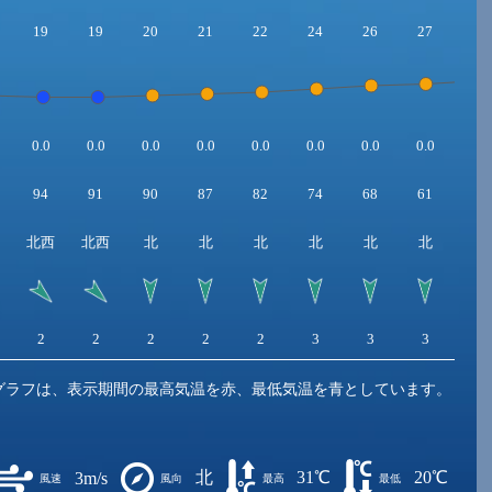
19
19
20
21
22
24
26
27
29
0.0
0.0
0.0
0.0
0.0
0.0
0.0
0.0
0.0
94
91
90
87
82
74
68
61
55
北西
北西
北
北
北
北
北
北
北
2
2
2
2
2
3
3
3
4
グラフは、表示期間の最高気温を赤、最低気温を青としています。
北
31℃
20℃
3m/s
風速
風向
最高
最低