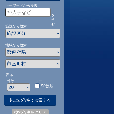
キーワードから検索
を
含
む
施設から検索
地域から検索
表示
件数
ソート
50音順
以上の条件で検索する
検索条件をクリア