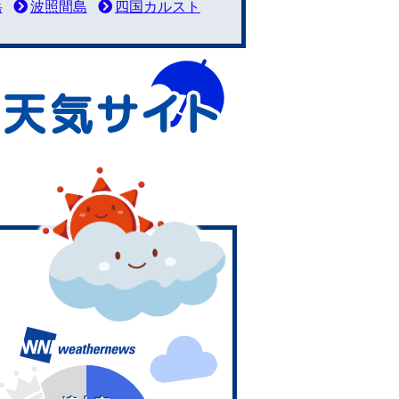
岳
波照間島
四国カルスト