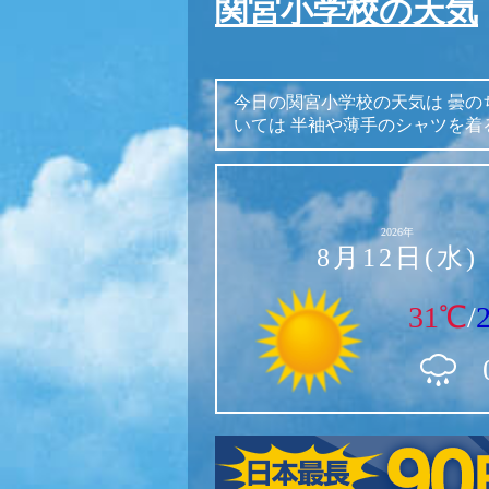
関宮小学校の天気
今日の関宮小学校の天気は
曇の
いては
半袖や薄手のシャツを着
2026年
8月12日(水)
31℃
/