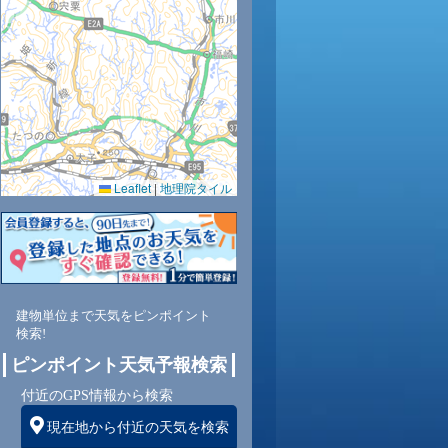
29
30
31
30
29
28
27
26
24
0.0
0.0
0.0
0.0
0.0
0.0
0.0
0.0
0.0
51
51
50
53
57
63
70
77
82
Leaflet
|
地理院タイル
北
北
北東
北東
北
北
北
北
北
4
4
4
4
4
4
3
3
3
建物単位まで天気をピンポイント
検索!
ピンポイント天気予報検索
付近のGPS情報から検索
現在地から付近の天気を検索