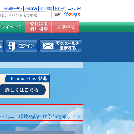
全国統一ﾃｽﾄ
企業案内
採用情報
ｻｲﾄﾏｯﾌﾟ
ﾆｭｰｽﾘﾘｰｽ
※出典：環境省熱中症予防情報サイト