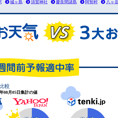
駅
城ヶ島
須賀神社
慶良間諸島
阿智村
八ヶ
比較
26年08月05日集計の値