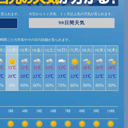
に見られます。
今日から１ヶ月先、１ヶ月以上先の天気が見られます。
90日間天気
1時間ごとの天気やその日の詳細が見られます。
(火)
(水)
(木)
(金)
(土)
(日)
(月)
(火)
(水)
(木)
12
13
14
15
16
17
18
19
20
9℃
31℃
32℃
33℃
33℃
33℃
32℃
28℃
26℃
28℃
9℃
20℃
20℃
22℃
23℃
23℃
22℃
23℃
22℃
22℃
0%
0%
60%
60%
60%
70%
80%
90%
80%
30%
3時
4時
5時
6時
7時
8時
9時
10時
11