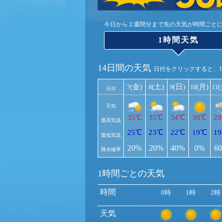
今日から２週間分まで先の天気が時間ごと
1時間天気
14日間の天気
日付をクリックすると、
(金)
(土)
(日)
(月)
7
8
9
10
11
日付
天気
35℃
35℃
34℃
30℃
2
最高気温
25℃
23℃
22℃
19℃
1
最低気温
20%
20%
40%
0%
6
降水確率
1時間ごとの天気
時間
0時
1時
2時
天気