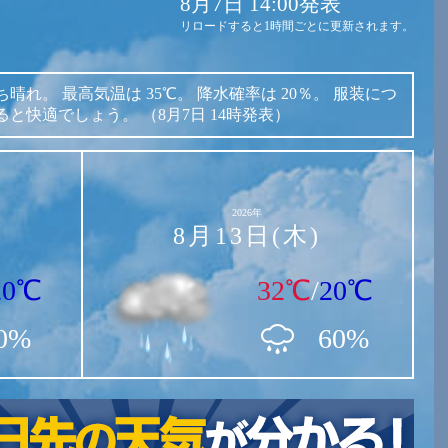
8月7日 14:00発表
リロードすると1時間ごとに更新されます。
ち晴れ。
最高気温は
35℃。
降水確率は
20％。
服装につ
ると快適でしょう。
（8月7日 14時発表）
2026年
8月13日(木)
20℃
32℃
/
20℃
0%
60%