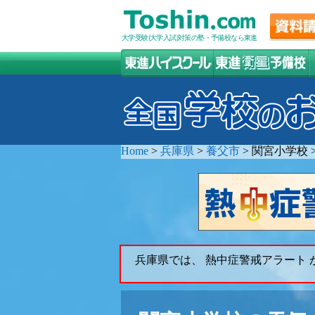
大学受験(大学入試)対策の塾・予備校なら東進
Home
>
兵庫県
>
養父市
>
関宮小学校
兵庫県では、 熱中症警戒アラート