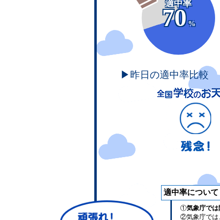
適中率
70
%
▶昨日の適中率比較
適中率について
①
気象庁では
②気象庁では