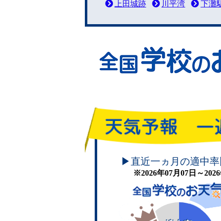
上田城跡
川平湾
下灘
頑張れ！学校のお天気
▶直近一ヵ月の適中率
※2026年07月07日～20