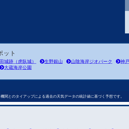
ポット
田城跡（虎臥城）
生野銀山
山陰海岸ジオパーク
神
大蔵海岸公園
ート機関とのタイアップによる過去の天気データの統計値に基づく予想です。