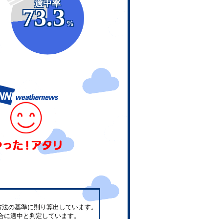
適中率
73.3
%
方法の基準に則り算出しています。
合に適中と判定しています。