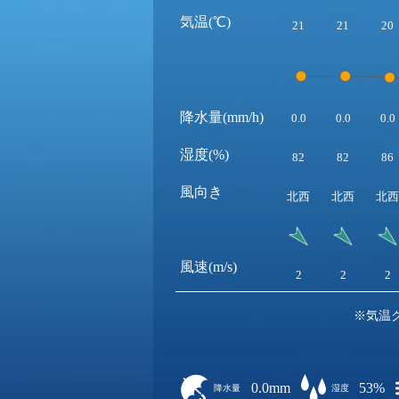
気温(℃)
21
21
20
降水量(mm/h)
0.0
0.0
0.0
湿度(%)
82
82
86
風向き
北西
北西
北西
風速(m/s)
2
2
2
※気温
0.0mm
53%
降水量
湿度