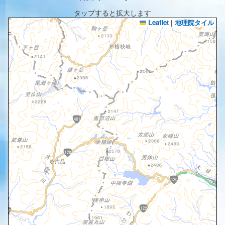
タップすると拡大します
Leaflet
|
地理院タイル