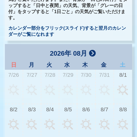
ップすると「日中と夜間」の天気、背景が「グレーの日
付」をタップすると「1日ごと」の天気がご覧いただけま
す。
カレンダー部分をフリック(スライド)すると翌月のカレン
ダーがご覧になれます
2026年 08月
日
月
火
水
木
金
土
7/26
7/27
7/28
7/29
7/30
7/31
8/1
3
8/2
8/3
8/4
8/5
8/6
8/7
8/8
2