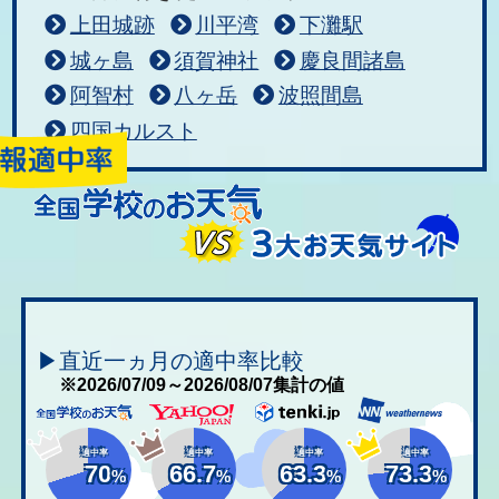
上田城跡
川平湾
下灘駅
城ヶ島
須賀神社
慶良間諸島
阿智村
八ヶ岳
波照間島
四国カルスト
▶直近一ヵ月の適中率比較
※2026/07/09～2026/08/07集計の値
適中率
適中率
適中率
適中率
70
66.7
63.3
73.3
%
%
%
%