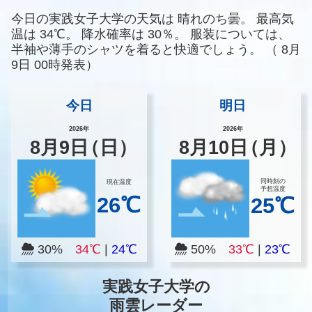
今日の実践女子大学の天気は
晴れのち曇。
最高気
温は
34℃。
降水確率は
30％。
服装については、
半袖や薄手のシャツを着ると快適でしょう。
（
8月
9日 00時発表）
今日
明日
2026年
2026年
8
月
9
日
（日）
8
月
10
日
（月）
同時刻の
現在温度
予想温度
26℃
25℃
30%
34℃
|
24℃
50%
33℃
|
23℃
実践女子大学の
雨雲レーダー