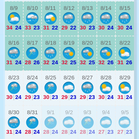
8/9
8/10
8/11
8/12
8/13
8/14
8/15
34
|
24
33
|
23
31
|
22
29
|
22
30
|
23
30
|
24
30
|
24
2
8/16
8/17
8/18
8/19
8/20
8/21
8/22
31
|
24
28
|
26
32
|
24
32
|
25
32
|
25
32
|
26
31
|
26
2
8/23
8/24
8/25
8/26
8/27
8/28
8/29
30
|
24
29
|
23
30
|
23
29
|
23
29
|
23
30
|
24
31
|
24
2
8/30
8/31
9/1
9/2
9/3
9/4
9/5
31
|
24
28
|
24
28
|
24
28
|
24
28
|
24
27
|
23
27
|
23