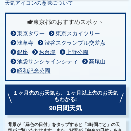
天気アイコンの意味について
東京都のおすすめスポット
東京タワー
東京スカイツリー
浅草寺
渋谷スクランブル交差点
銀座
お台場
上野公園
池袋サンシャインシティ
高尾山
昭和記念公園
１ヶ月先のお天気も、
１ヶ月以上先のお天気
もわかる!
90日間天気
背景が「緑色の日付」をタップすると「1時間ごと」の天
気がご覧いただけます。また、背景が「白色の日付」をタ