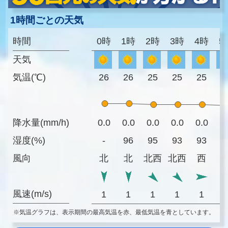
1時間ごとの天気
時間
0時
1時
2時
3時
4時
5
天気
気温(℃)
26
26
25
25
25
2
降水量(mm/h)
0.0
0.0
0.0
0.0
0.0
0
湿度(%)
-
96
95
93
93
9
風向
北
北
北西
北西
西
風速(m/s)
1
1
1
1
1
※気温グラフは、表示期間の最高気温を赤、最低気温を青としています。