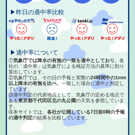
▶昨日の適中率比較
▶適中率について
①
気象庁では降水の有無の一致を適中としており、
各
社の「適中率」は気象庁による検証方法の基準に則り
算出しています。
②気象庁では、その日の予報と実際の
24時間中の1mm
以上降水の有無を比べ、
一致した場合に適中と判定し
ています。
③適中判定の代表地点として、気象庁の定める地点で
ある
東京都千代田区北の丸公園
の天気を参照していま
す。
④本サイトでは、
各社が公開している7日前0時の予報
の適中判定
の結果を比較しています。