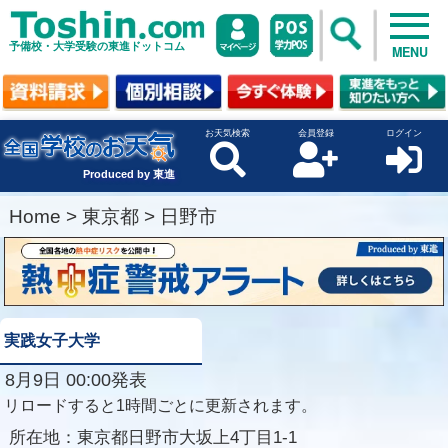
予備校・大学受験の東進ドットコム
MENU
お天気検索
会員登録
ログイン
Produced by 東進
Home
>
東京都
>
日野市
実践女子大学
8月9日 00:00発表
リロードすると1時間ごとに更新されます。
所在地：
東京都日野市大坂上4丁目1-1