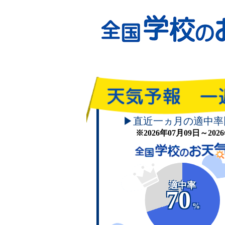
▶直近一ヵ月の適中率
※2026年07月09日～20
適中率
70
%