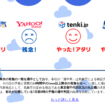
降水の有無の一致を適中としており、
各社の「適中率」は気象庁による検証
、その日の予報と実際の
24時間中の1mm以上降水の有無を比べ、
一致した場
代表地点として、気象庁の定める地点である
東京都千代田区北の丸公園
の天
は、
各社が公開している7日前0時の予報の適中判定
の結果を比較しています
もっと詳しく見る