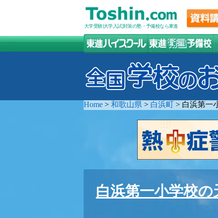
大学受験(大学入試)対策の塾・予備校なら東進
Home
>
和歌山県
>
白浜町
>
白浜第一
白浜第一小学校の