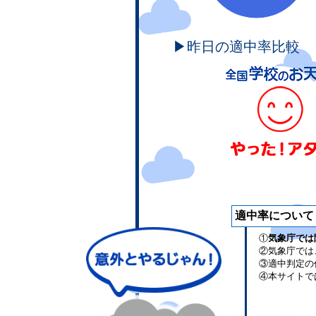
▶昨日の適中率比較
適中率について
①
気象庁では
②気象庁では
③適中判定の
④本サイトで