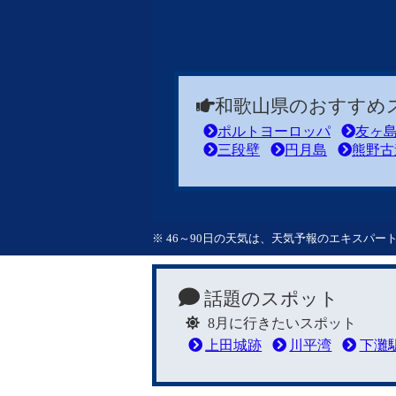
和歌山県のおすすめ
ポルトヨーロッパ
友ヶ
三段壁
円月島
熊野古
※ 46～90日の天気は、天気予報のエキスパ
話題のスポット
8月に行きたいスポット
上田城跡
川平湾
下灘