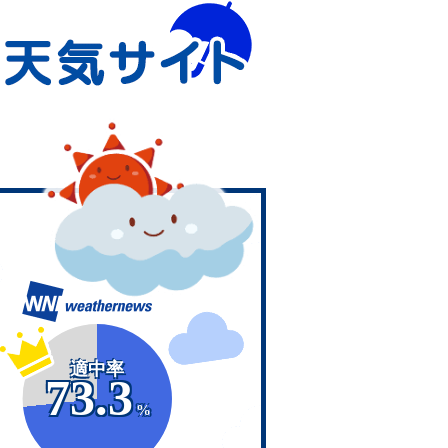
適中率
73.3
%