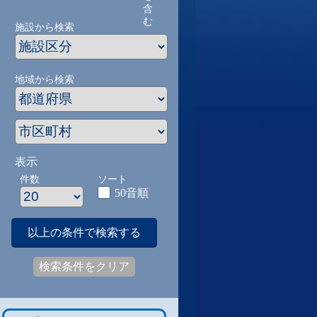
含
む
施設から検索
地域から検索
表示
件数
ソート
50音順
以上の条件で検索する
検索条件をクリア