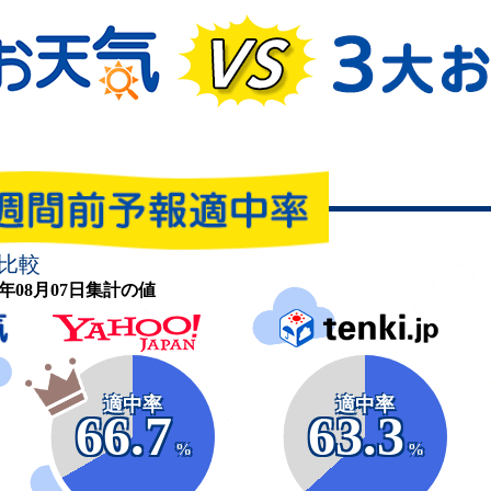
比較
26年08月07日集計の値
適中率
適中率
66.7
63.3
%
%