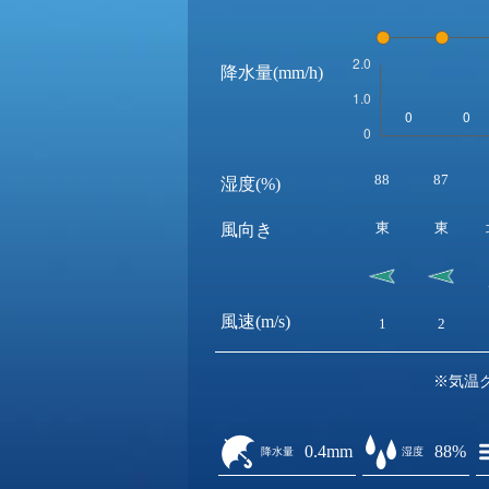
降水量(mm/h)
88
87
湿度(%)
東
東
風向き
風速(m/s)
1
2
※気温
0.4mm
88%
降水量
湿度