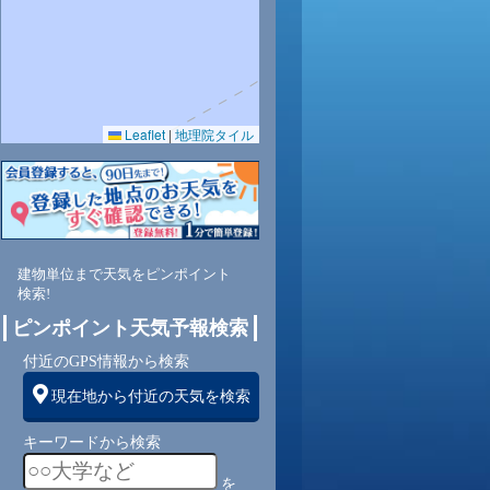
Leaflet
|
地理院タイル
8
68
68
69
69
70
73
76
79
西
南西
南西
南西
南西
南西
南西
南
南
建物単位まで天気をピンポイント
検索!
2
2
2
2
3
2
1
1
ピンポイント天気予報検索
付近のGPS情報から検索
現在地から付近の天気を検索
キーワードから検索
を