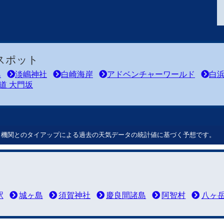
スポット
島
淡嶋神社
白崎海岸
アドベンチャーワールド
白
道 大門坂
ート機関とのタイアップによる過去の天気データの統計値に基づく予想です。
駅
城ヶ島
須賀神社
慶良間諸島
阿智村
八ヶ