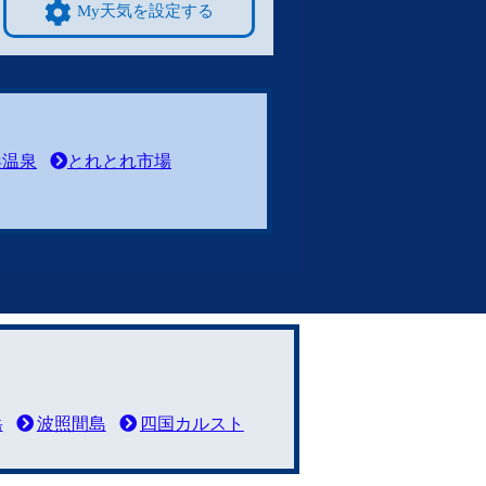
My天気を設定する
浜温泉
とれとれ市場
岳
波照間島
四国カルスト