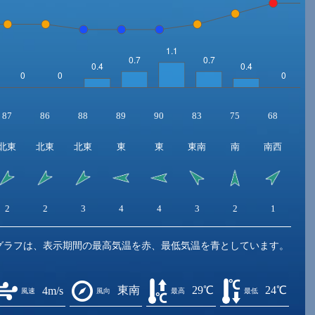
87
86
88
89
90
83
75
68
6
北東
北東
北東
東
東
東南
南
南西
南
2
2
3
4
4
3
2
1
1
グラフは、表示期間の最高気温を赤、最低気温を青としています。
東南
29℃
24℃
4m/s
風速
風向
最高
最低