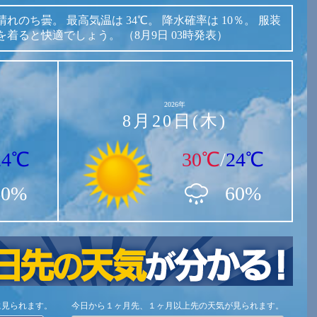
晴れのち曇。
最高気温は
34℃。
降水確率は
10％。
服装
を着ると快適でしょう。
（8月9日 03時発表）
2026年
8月20日(木)
24℃
30℃
/
24℃
60%
60%
に見られます。
今日から１ヶ月先、１ヶ月以上先の天気が見られます。