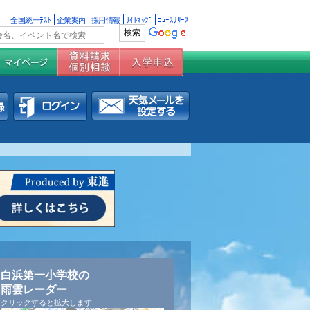
全国統一ﾃｽﾄ
企業案内
採用情報
ｻｲﾄﾏｯﾌﾟ
ﾆｭｰｽﾘﾘｰｽ
白浜第一小学校の
雨雲レーダー
クリックすると拡大します