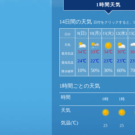
1時間天気
14日間の天気
日付をクリックすると、
(日)
(月)
(火)
(水)
9
10
11
12
13
日付
天気
34℃
33℃
34℃
30℃
3
最高気温
24℃
22℃
23℃
23℃
2
最低気温
10%
50%
30%
60%
7
降水確率
1時間ごとの天気
時間
0時
1時
天気
気温(℃)
25
25