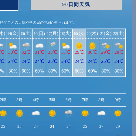
90日間天気
1時間ごとの天気やその日の詳細が見られます。
(木)
(金)
(土)
(日)
(月)
(火)
(水)
(木)
(金)
(土)
14
15
16
17
18
19
20
21
22
0℃
30℃
32℃
31℃
33℃
31℃
29℃
30℃
29℃
28℃
3℃
24℃
24℃
24℃
25℃
24℃
24℃
24℃
25℃
24℃
0%
30%
60%
60%
80%
60%
60%
60%
80%
80%
2時
3時
4時
5時
6時
7時
8時
9時
10
25
25
24
24
24
25
27
29
2