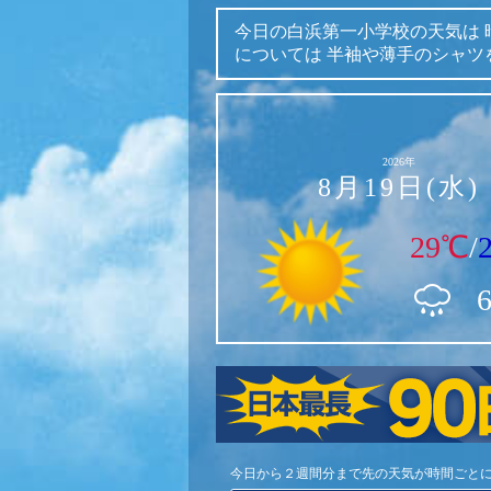
今日の白浜第一小学校の天気は
については
半袖や薄手のシャツ
2026年
8月19日(水)
29℃
/
今日から２週間分まで先の天気が時間ごと