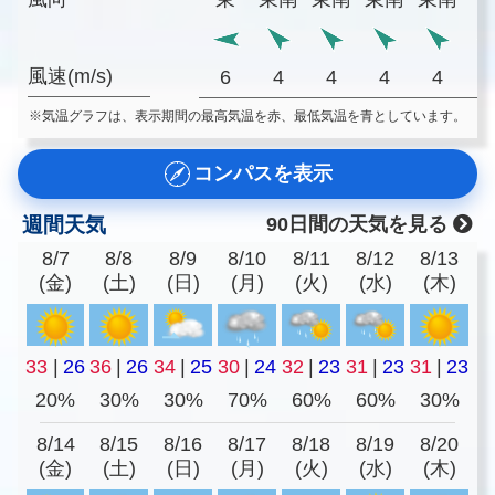
風速(m/s)
6
4
4
4
4
※気温グラフは、表示期間の最高気温を赤、最低気温を青としています。
コンパスを表示
週間天気
90日間の天気を見る
8/7
8/8
8/9
8/10
8/11
8/12
8/13
(金)
(土)
(日)
(月)
(火)
(水)
(木)
33
|
26
36
|
26
34
|
25
30
|
24
32
|
23
31
|
23
31
|
23
20%
30%
30%
70%
60%
60%
30%
8/14
8/15
8/16
8/17
8/18
8/19
8/20
(金)
(土)
(日)
(月)
(火)
(水)
(木)