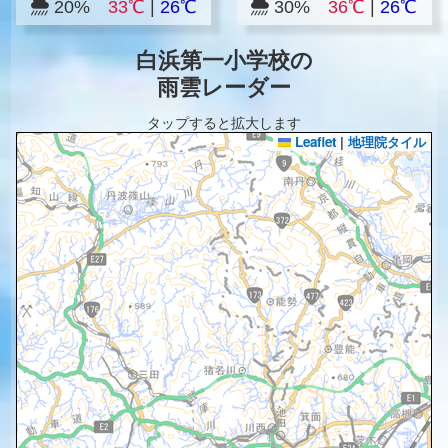
20%
33℃
|
26℃
30%
36℃
|
26℃
白浜第一小学校の
雨雲レーダー
タップすると拡大します
Leaflet
|
地理院タイル