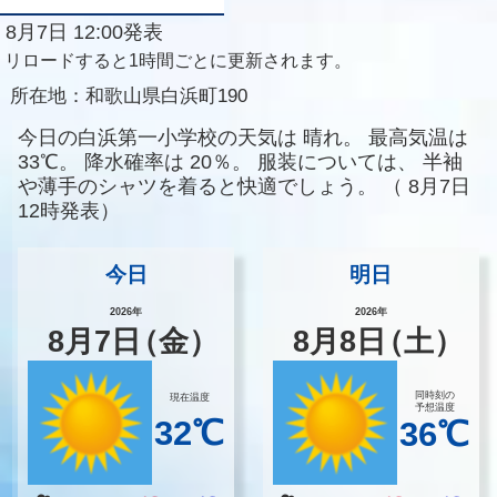
8月7日 12:00発表
リロードすると1時間ごとに更新されます。
所在地：
和歌山県白浜町190
今日の白浜第一小学校の天気は
晴れ。
最高気温は
33℃。
降水確率は
20％。
服装については、
半袖
や薄手のシャツを着ると快適でしょう。
（
8月7日
12時発表）
今日
明日
2026年
2026年
8
月
7
日
（金）
8
月
8
日
（土）
同時刻の
現在温度
予想温度
32℃
36℃