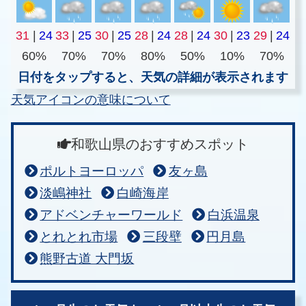
31
|
24
33
|
25
30
|
25
28
|
24
28
|
24
30
|
23
29
|
24
60%
70%
70%
80%
50%
10%
70%
日付をタップすると、天気の詳細が表示されます
天気アイコンの意味について
和歌山県のおすすめスポット
ポルトヨーロッパ
友ヶ島
淡嶋神社
白崎海岸
アドベンチャーワールド
白浜温泉
とれとれ市場
三段壁
円月島
熊野古道 大門坂