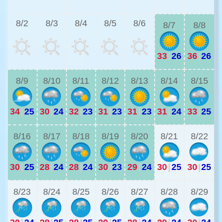
3
8/2
8/3
8/4
8/5
8/6
8/7
8/8
33
|
26
36
|
26
2
8/9
8/10
8/11
8/12
8/13
8/14
8/15
34
|
25
30
|
24
32
|
23
31
|
23
31
|
23
31
|
24
33
|
25
2
8/16
8/17
8/18
8/19
8/20
8/21
8/22
30
|
25
28
|
24
28
|
24
30
|
23
29
|
24
30
|
25
30
|
25
2
8/23
8/24
8/25
8/26
8/27
8/28
8/29