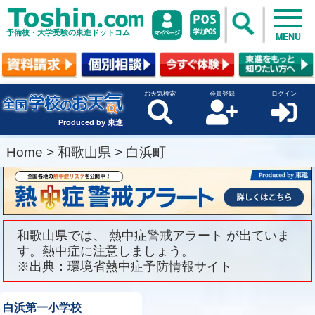
予備校・大学受験の東進ドットコム
MENU
お天気検索
会員登録
ログイン
Produced by 東進
Home
>
和歌山県
>
白浜町
和歌山県では、 熱中症警戒アラート が出ていま
す。熱中症に注意しましょう。
※出典：環境省熱中症予防情報サイト
白浜第一小学校