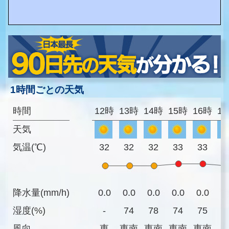
1時間ごとの天気
時間
12時
13時
14時
15時
16時
1
天気
気温(℃)
32
32
32
33
33
3
降水量(mm/h)
0.0
0.0
0.0
0.0
0.0
0
湿度(%)
-
74
78
74
75
7
風向
東
東南
東南
東南
東南