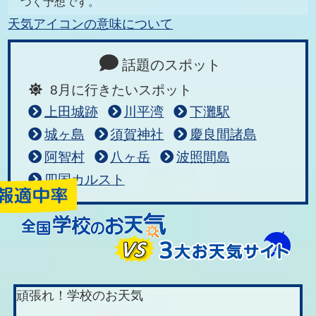
づく予想です。
天気アイコンの意味について
話題のスポット
8月に行きたいスポット
上田城跡
川平湾
下灘駅
城ヶ島
須賀神社
慶良間諸島
阿智村
八ヶ岳
波照間島
四国カルスト
頑張れ！学校のお天気