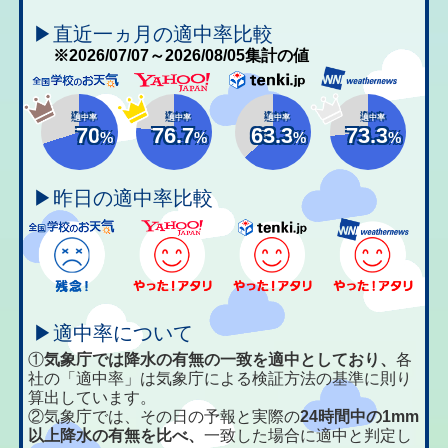
▶直近一ヵ月の適中率比較
※2026/07/07～2026/08/05集計の値
適中率
適中率
適中率
適中率
70
76.7
63.3
73.3
%
%
%
%
▶昨日の適中率比較
▶適中率について
①
気象庁では降水の有無の一致を適中としており、
各
社の「適中率」は気象庁による検証方法の基準に則り
算出しています。
②気象庁では、その日の予報と実際の
24時間中の1mm
以上降水の有無を比べ、
一致した場合に適中と判定し