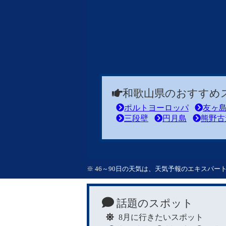
和歌山県のおすすめ
ポルトヨーロッパ
友ヶ
三段壁
円月島
熊野古
※ 46～90日の天気は、天気予報のエキスパ
話題のスポット
8月に行きたいスポット