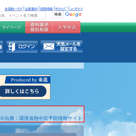
全国統一ﾃｽﾄ
企業案内
採用情報
ｻｲﾄﾏｯﾌﾟ
ﾆｭｰｽﾘﾘｰｽ
※出典：環境省熱中症予防情報サイト