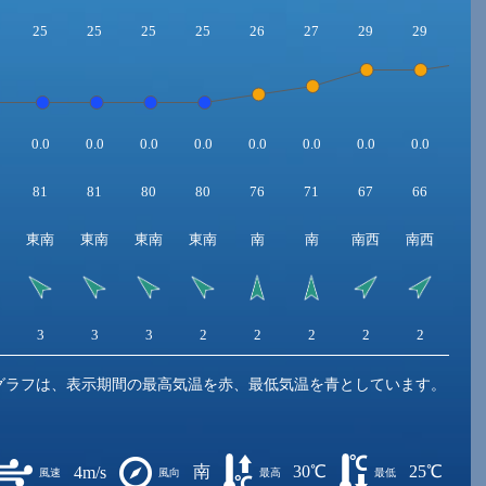
25
25
25
25
26
27
29
29
30
0.0
0.0
0.0
0.0
0.0
0.0
0.0
0.0
0.0
81
81
80
80
76
71
67
66
65
東南
東南
東南
東南
南
南
南西
南西
南
3
3
3
2
2
2
2
2
3
グラフは、表示期間の最高気温を赤、最低気温を青としています。
南
30℃
25℃
4m/s
風速
風向
最高
最低