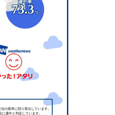
適中率
73.3
%
方法の基準に則り算出しています。
合に適中と判定しています。