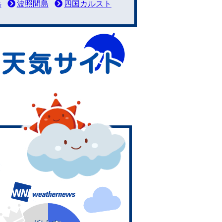
岳
波照間島
四国カルスト