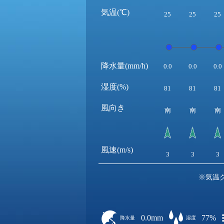
気温(℃)
25
25
25
降水量(mm/h)
0.0
0.0
0.0
湿度(%)
81
81
81
風向き
南
南
南
風速(m/s)
3
3
3
※気温
0.0mm
77%
降水量
湿度