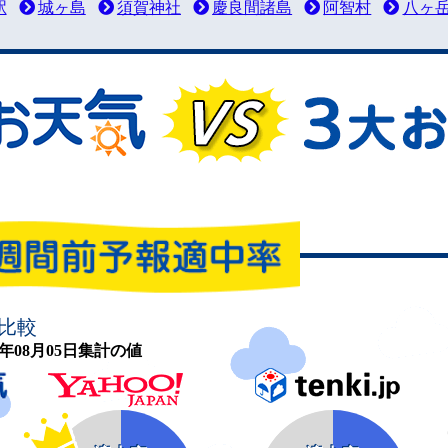
駅
城ヶ島
須賀神社
慶良間諸島
阿智村
八ヶ
比較
26年08月05日集計の値