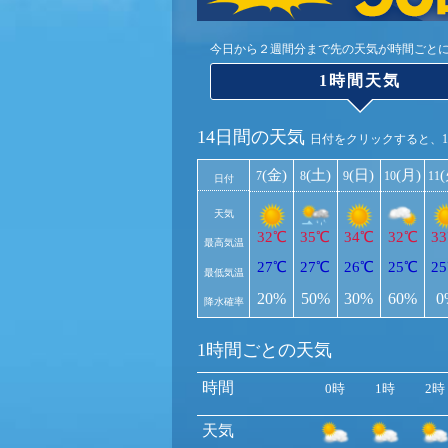
今日から２週間分まで先の天気が時間ごと
1時間天気
14日間の天気
日付をクリックすると、
(金)
(土)
(日)
(月)
7
8
9
10
11
日付
天気
32℃
35℃
34℃
32℃
3
最高気温
27℃
27℃
26℃
25℃
2
最低気温
20%
50%
30%
60%
0
降水確率
1時間ごとの天気
時間
0時
1時
2時
天気