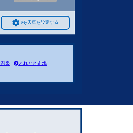
My天気を設定する
浜温泉
とれとれ市場