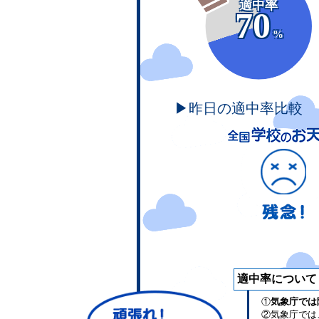
適中率
70
%
▶昨日の適中率比較
適中率について
①
気象庁では
②気象庁では