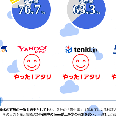
適中率
適中率
76.7
63.3
%
%
降水の有無の一致を適中としており、
各社の「適中率」は気象庁による検証
、その日の予報と実際の
24時間中の1mm以上降水の有無を比べ、
一致した場