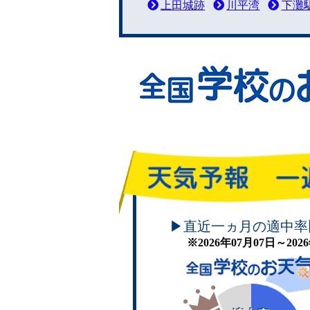
上田城跡
川平湾
下灘
頑張れ！学校のお天気
▶直近一ヵ月の適中率
※2026年07月07日～20