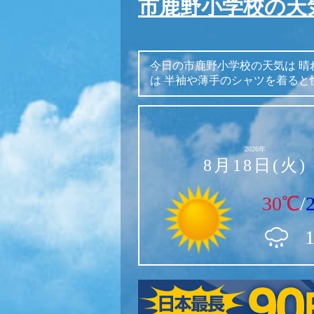
市鹿野小学校の天
今日の市鹿野小学校の天気は
晴
は
半袖や薄手のシャツを着ると
2026年
8月18日(火)
30℃
/