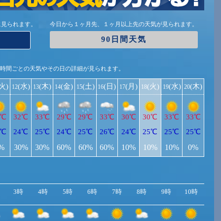
に見られます。
今日から１ヶ月先、１ヶ月以上先の天気が見られます。
90日間天気
1時間ごとの天気やその日の詳細が見られます。
(火)
(水)
(木)
(金)
(土)
(日)
(月)
(火)
(水)
(木)
12
13
14
15
16
17
18
19
20
3℃
32℃
33℃
29℃
29℃
33℃
30℃
30℃
33℃
33℃
5℃
24℃
25℃
24℃
25℃
26℃
24℃
25℃
25℃
25℃
%
30%
30%
60%
60%
60%
10%
10%
10%
0%
3時
4時
5時
6時
7時
8時
9時
10時
11