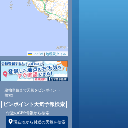
30
30
30
30
30
29
28
28
27
0.0
0.0
0.0
0.0
0.0
0.0
0.0
0.0
0.0
64
64
64
63
67
71
74
77
80
Leaflet
|
地理院タイル
西
南西
南西
南西
南西
南西
南西
南西
南
南
3
4
4
4
4
4
4
4
4
建物単位まで天気をピンポイント
検索!
ピンポイント天気予報検索
付近のGPS情報から検索
現在地から付近の天気を検索