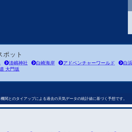
スポット
島
淡嶋神社
白崎海岸
アドベンチャーワールド
白
道 大門坂
ート機関とのタイアップによる過去の天気データの統計値に基づく予想です。