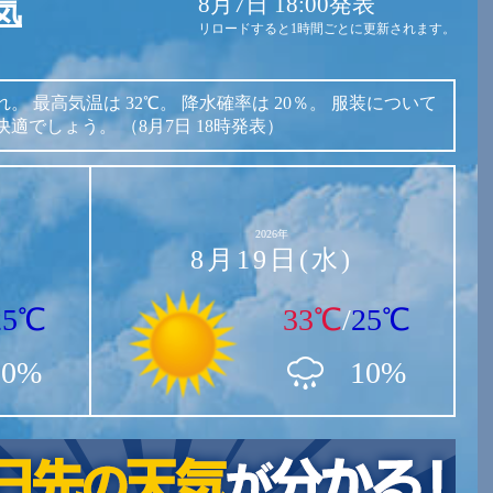
8月7日 18:00発表
気
リロードすると1時間ごとに更新されます。
れ。
最高気温は
32℃。
降水確率は
20％。
服装について
快適でしょう。
（8月7日 18時発表）
2026年
8月19日(水)
25℃
33℃
/
25℃
10%
10%