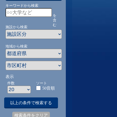
キーワードから検索
を
含
む
施設から検索
地域から検索
表示
件数
ソート
50音順
以上の条件で検索する
検索条件をクリア