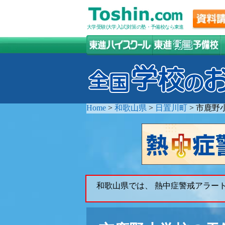
大学受験(大学入試)対策の塾・予備校なら東進
Home
>
和歌山県
>
日置川町
>
市鹿野
和歌山県では、 熱中症警戒アラー