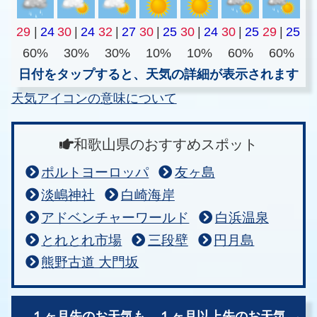
29
|
24
30
|
24
32
|
27
30
|
25
30
|
24
30
|
25
29
|
25
60%
30%
30%
10%
10%
60%
60%
日付をタップすると、天気の詳細が表示されます
天気アイコンの意味について
和歌山県のおすすめスポット
ポルトヨーロッパ
友ヶ島
淡嶋神社
白崎海岸
アドベンチャーワールド
白浜温泉
とれとれ市場
三段壁
円月島
熊野古道 大門坂
１ヶ月先のお天気も、
１ヶ月以上先のお天気