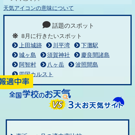
天気アイコンの意味について
話題のスポット
8月に行きたいスポット
上田城跡
川平湾
下灘駅
城ヶ島
須賀神社
慶良間諸島
阿智村
八ヶ岳
波照間島
四国カルスト