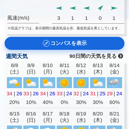
風速(m/s)
3
1
1
0
1
※気温グラフは、表示期間の最高気温を赤、最低気温を青としています。
コンパスを表示
週間天気
90日間の天気を見る
8/8
8/9
8/10
8/11
8/12
8/13
8/14
(土)
(日)
(月)
(火)
(水)
(木)
(金)
34
|
26
33
|
26
34
|
26
33
|
24
32
|
24
31
|
25
29
|
24
20%
10%
40%
0%
30%
30%
60%
8/15
8/16
8/17
8/18
8/19
8/20
8/21
(土)
(日)
(月)
(火)
(水)
(木)
(金)