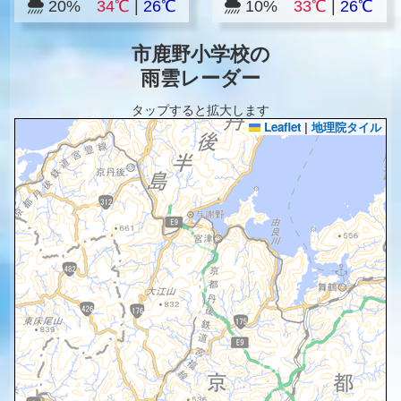
20%
34℃
|
26℃
10%
33℃
|
26℃
市鹿野小学校の
雨雲レーダー
タップすると拡大します
Leaflet
|
地理院タイル