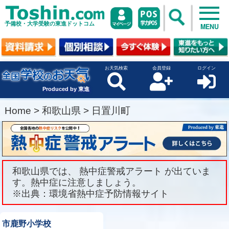
予備校・大学受験の東進ドットコム
MENU
お天気検索
会員登録
ログイン
Produced by 東進
Home
>
和歌山県
>
日置川町
和歌山県では、 熱中症警戒アラート が出ていま
す。熱中症に注意しましょう。
※出典：環境省熱中症予防情報サイト
市鹿野小学校