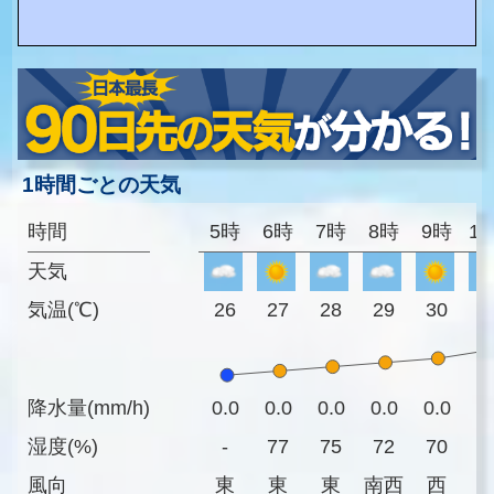
1時間ごとの天気
時間
5時
6時
7時
8時
9時
1
天気
気温(℃)
26
27
28
29
30
3
降水量(mm/h)
0.0
0.0
0.0
0.0
0.0
0
湿度(%)
-
77
75
72
70
6
風向
東
東
東
南西
西