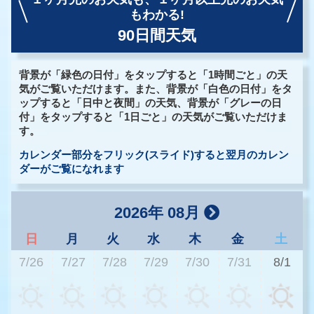
もわかる!
90日間天気
背景が「緑色の日付」をタップすると「1時間ごと」の天
気がご覧いただけます。また、背景が「白色の日付」をタ
ップすると「日中と夜間」の天気、背景が「グレーの日
付」をタップすると「1日ごと」の天気がご覧いただけま
す。
カレンダー部分をフリック(スライド)すると翌月のカレン
ダーがご覧になれます
2026年 08月
日
月
火
水
木
金
土
7/26
7/27
7/28
7/29
7/30
7/31
8/1
3