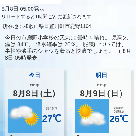
8月8日 05:00発表
リロードすると1時間ごとに更新されます。
所在地：
和歌山県日置川町市鹿野1104
今日の市鹿野小学校の天気は
曇時々晴れ。
最高気
温は
34℃。
降水確率は
20％。
服装については、
半袖や薄手のシャツを着ると快適でしょう。
（
8月
8日 05時発表）
今日
明日
2026年
2026年
8
月
8
日
（土）
8
月
9
日
（日）
同時刻の
現在温度
予想温度
27℃
26℃