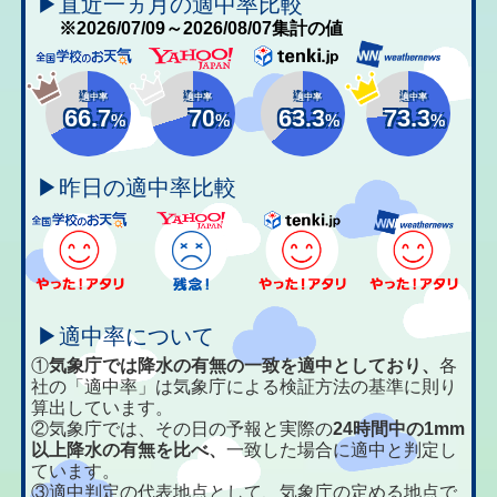
▶直近一ヵ月の適中率比較
※2026/07/09～2026/08/07集計の値
適中率
適中率
適中率
適中率
66.7
70
63.3
73.3
%
%
%
%
▶昨日の適中率比較
▶適中率について
①
気象庁では降水の有無の一致を適中としており、
各
社の「適中率」は気象庁による検証方法の基準に則り
算出しています。
②気象庁では、その日の予報と実際の
24時間中の1mm
以上降水の有無を比べ、
一致した場合に適中と判定し
ています。
③適中判定の代表地点として、気象庁の定める地点で