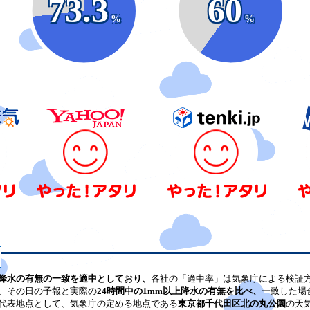
73.3
60
%
%
降水の有無の一致を適中としており、
各社の「適中率」は気象庁による検証
、その日の予報と実際の
24時間中の1mm以上降水の有無を比べ、
一致した場
代表地点として、気象庁の定める地点である
東京都千代田区北の丸公園
の天