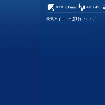
0.0mm
64%
降水量
湿度
天気アイコンの意味について