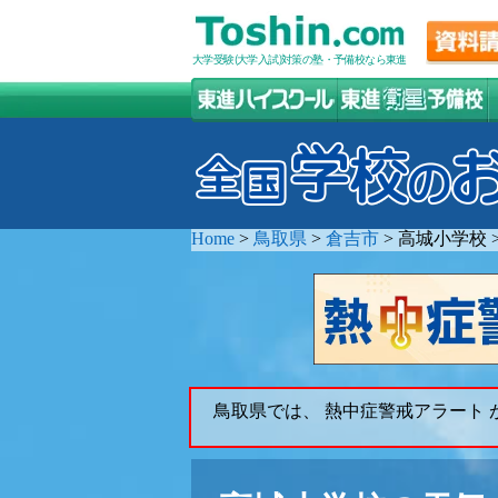
大学受験(大学入試)対策の塾・予備校なら東進
Home
>
鳥取県
>
倉吉市
>
高城小学校
鳥取県では、 熱中症警戒アラート