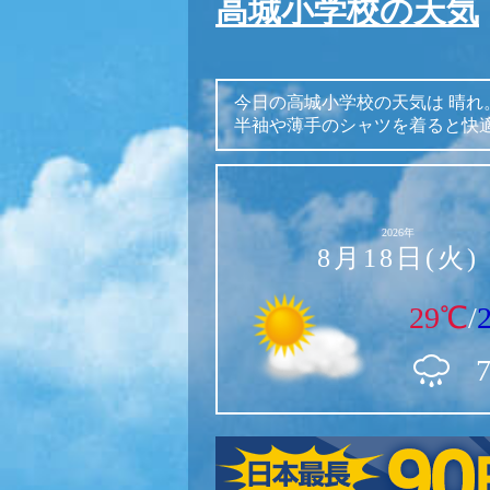
高城小学校の天気
今日の高城小学校の天気は
晴れ
半袖や薄手のシャツを着ると快
2026年
8月18日(火)
29℃
/