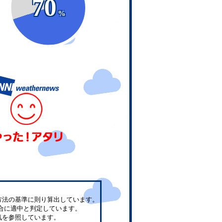
70
%
方法の基準に則り算出しています。
合に適中と判定しています。
気を参照しています。