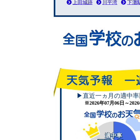
上田城跡
川平湾
下灘
▶直近一ヵ月の適中率
※2026年07月06日～20
適中率