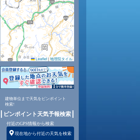
8
29
29
29
29
28
28
27
26
Leaflet
|
地理院タイル
3
61
60
63
67
70
74
77
81
南
東
北東
北東
北東
北東
北東
北東
北東
建物単位まで天気をピンポイント
検索!
2
2
2
2
2
2
2
2
ピンポイント天気予報検索
付近のGPS情報から検索
現在地から付近の天気を検索