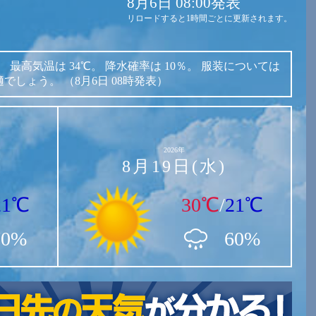
8月6日 08:00発表
リロードすると1時間ごとに更新されます。
。
最高気温は
34℃。
降水確率は
10％。
服装については
適でしょう。
（8月6日 08時発表）
2026年
8月19日(水)
21℃
30℃
/
21℃
70%
60%