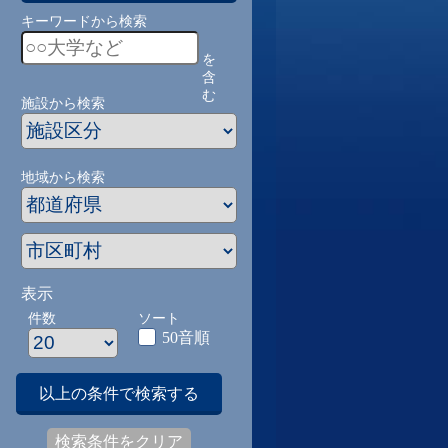
キーワードから検索
を
含
む
施設から検索
地域から検索
表示
件数
ソート
50音順
以上の条件で検索する
検索条件をクリア