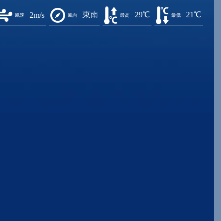
東南
29℃
21℃
2m/s
風速
風向
最高
最低