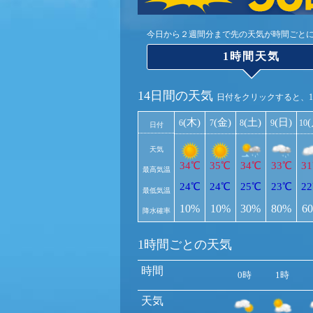
今日から２週間分まで先の天気が時間ごと
1時間天気
14日間の天気
日付をクリックすると、
(木)
(金)
(土)
(日)
6
7
8
9
10
日付
天気
34℃
35℃
34℃
33℃
3
最高気温
24℃
24℃
25℃
23℃
2
最低気温
10%
10%
30%
80%
6
降水確率
1時間ごとの天気
時間
0時
1時
天気