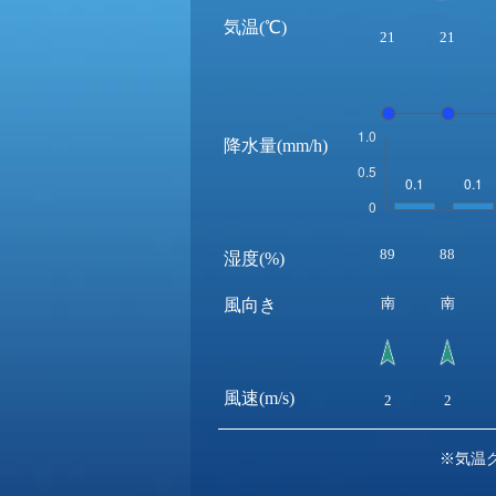
気温(℃)
21
21
降水量(mm/h)
89
88
湿度(%)
南
南
風向き
風速(m/s)
2
2
※気温