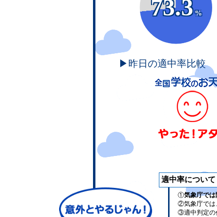
73.3
%
▶昨日の適中率比較
適中率について
①
気象庁では
②気象庁では
③適中判定の