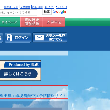
全国統一ﾃｽﾄ
企業案内
採用情報
ｻｲﾄﾏｯﾌﾟ
ﾆｭｰｽﾘﾘｰｽ
※出典：環境省熱中症予防情報サイト