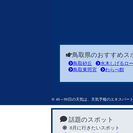
鳥取県のおすすめス
鳥取砂丘
水木しげるロ
鳥取東照宮
わらべ館
※ 46～90日の天気は、天気予報のエキスパ
話題のスポット
8月に行きたいスポット