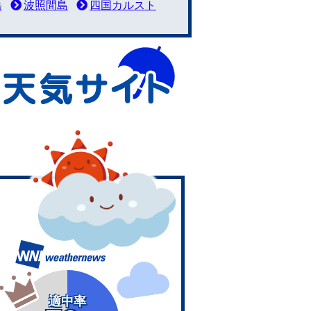
岳
波照間島
四国カルスト
適中率