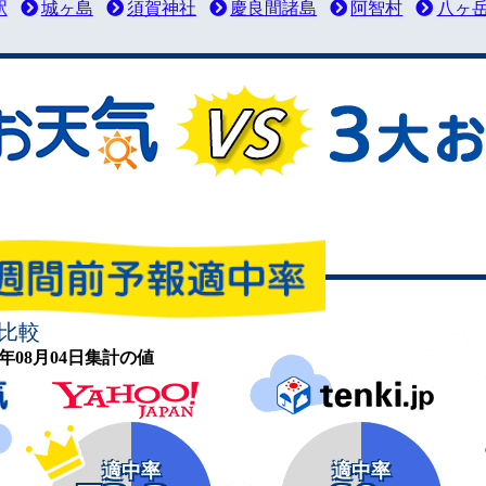
駅
城ヶ島
須賀神社
慶良間諸島
阿智村
八ヶ
比較
26年08月04日集計の値
適中率
適中率