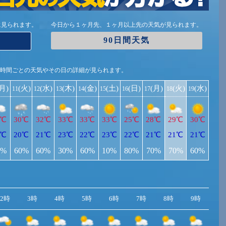
に見られます。
今日から１ヶ月先、１ヶ月以上先の天気が見られます。
90日間天気
1時間ごとの天気やその日の詳細が見られます。
(月)
(火)
(水)
(木)
(金)
(土)
(日)
(月)
(火)
(水)
11
12
13
14
15
16
17
18
19
1℃
30℃
32℃
33℃
33℃
33℃
25℃
28℃
29℃
30℃
2℃
20℃
21℃
23℃
22℃
23℃
22℃
21℃
21℃
21℃
0%
60%
60%
30%
60%
10%
80%
70%
70%
60%
2時
3時
4時
5時
6時
7時
8時
9時
10