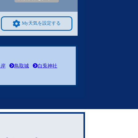
My天気を設定する
海岸
鳥取城
白兎神社