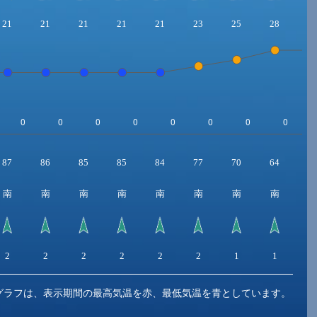
21
21
21
21
21
23
25
28
2
87
86
85
85
84
77
70
64
6
南
南
南
南
南
南
南
南
東
2
2
2
2
2
2
1
1
1
グラフは、表示期間の最高気温を赤、最低気温を青としています。