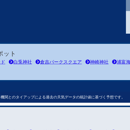
ポット
ード
白兎神社
倉吉パークスクエア
神崎神社
浦富
ート機関とのタイアップによる過去の天気データの統計値に基づく予想です。