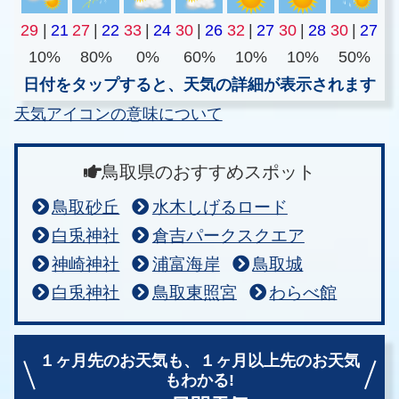
29
|
21
27
|
22
33
|
24
30
|
26
32
|
27
30
|
28
30
|
27
10%
80%
0%
60%
10%
10%
50%
日付をタップすると、天気の詳細が表示されます
天気アイコンの意味について
鳥取県のおすすめスポット
鳥取砂丘
水木しげるロード
白兎神社
倉吉パークスクエア
神崎神社
浦富海岸
鳥取城
白兎神社
鳥取東照宮
わらべ館
１ヶ月先のお天気も、
１ヶ月以上先のお天気
もわかる!