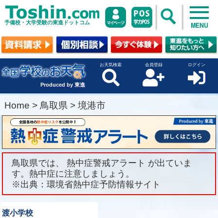
予備校・大学受験の東進ドットコム
MENU
お天気検索
会員登録
ログイン
Produced by 東進
Home
>
鳥取県
>
境港市
鳥取県では、 熱中症警戒アラート が出ていま
す。熱中症に注意しましょう。
※出典：環境省熱中症予防情報サイト
渡小学校