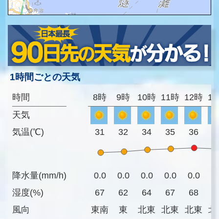
1時間ごとの天気
時間
8時
9時
10時
11時
12時
1
天気
気温(℃)
31
32
34
35
36
3
降水量(mm/h)
0.0
0.0
0.0
0.0
0.0
0
湿度(%)
67
62
64
67
68
7
風向
東南
東
北東
北東
北東
北