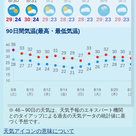
8/30
8/31
9/1
9/2
9/3
9/4
9/5
29
|
24
30
|
24
29
|
23
28
|
23
28
|
23
29
|
23
29
|
23
90日間気温(最高・最低気温)
※ 46～90日の天気は、天気予報のエキスパート機関
とのタイアップによる過去の天気データの統計値に基
づく予想です。
天気アイコンの意味について