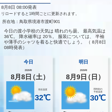
8月8日 08:00発表
リロードすると1時間ごとに更新されます。
所在地：
鳥取県境港市渡町901
今日の渡小学校の天気は
晴れのち曇。
最高気温は
36℃。
降水確率は
20％。
服装については、
半袖
や薄手のシャツを着ると快適でしょう。
（
8月8日
08時発表）
今日
明日
2026年
2026年
8
月
8
日
（土）
8
月
9
日
（日）
同時刻の
現在温度
予想温度
32℃
30℃