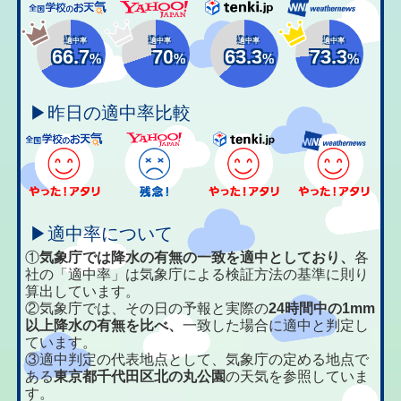
適中率
適中率
適中率
適中率
66.7
70
63.3
73.3
%
%
%
%
▶昨日の適中率比較
▶適中率について
①
気象庁では降水の有無の一致を適中としており、
各
社の「適中率」は気象庁による検証方法の基準に則り
算出しています。
②気象庁では、その日の予報と実際の
24時間中の1mm
以上降水の有無を比べ、
一致した場合に適中と判定し
ています。
③適中判定の代表地点として、気象庁の定める地点で
ある
東京都千代田区北の丸公園
の天気を参照していま
す。