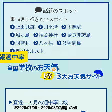
話題のスポット
8月に行きたいスポット
上田城跡
川平湾
下灘駅
城ヶ島
須賀神社
慶良間諸島
阿智村
八ヶ岳
波照間島
四国カルスト
▶直近一ヵ月の適中率比較
※2026/07/09～2026/08/07集計の値