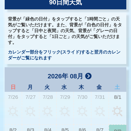
90日間天気
背景が「緑色の日付」をタップすると「1時間ごと」の天
気がご覧いただけます。また、背景が「白色の日付」をタ
ップすると「日中と夜間」の天気、背景が「グレーの日
付」をタップすると「1日ごと」の天気がご覧いただけま
す。
カレンダー部分をフリック(スライド)すると翌月のカレン
ダーがご覧になれます
2026年 08月
日
月
火
水
木
金
土
7/26
7/27
7/28
7/29
7/30
7/31
8/1
2
8/2
8/3
8/4
8/5
8/6
8/7