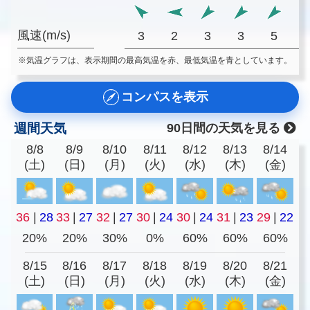
風速(m/s)
3
2
3
3
5
※気温グラフは、表示期間の最高気温を赤、最低気温を青としています。
コンパスを表示
週間天気
90日間の天気を見る
8/8
8/9
8/10
8/11
8/12
8/13
8/14
(土)
(日)
(月)
(火)
(水)
(木)
(金)
36
|
28
33
|
27
32
|
27
30
|
24
30
|
24
31
|
23
29
|
22
20%
20%
30%
0%
60%
60%
60%
8/15
8/16
8/17
8/18
8/19
8/20
8/21
(土)
(日)
(月)
(火)
(水)
(木)
(金)