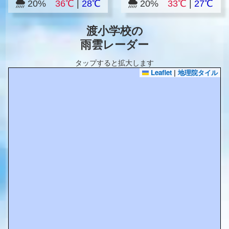
20%
36℃
|
28℃
20%
33℃
|
27℃
渡小学校の
雨雲レーダー
タップすると拡大します
Leaflet
|
地理院タイル