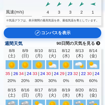
風速(m/s)
4
3
3
2
1
※気温グラフは、表示期間の最高気温を赤、最低気温を青としています。
コンパスを表示
週間天気
90日間の天気を見る
8/8
8/9
8/10
8/11
8/12
8/13
8/14
(土)
(日)
(月)
(火)
(水)
(木)
(金)
35
|
26
34
|
24
33
|
24
30
|
24
29
|
23
32
|
22
30
|
24
20%
20%
30%
30%
0%
60%
60%
8/15
8/16
8/17
8/18
8/19
8/20
8/21
(土)
(日)
(月)
(火)
(水)
(木)
(金)