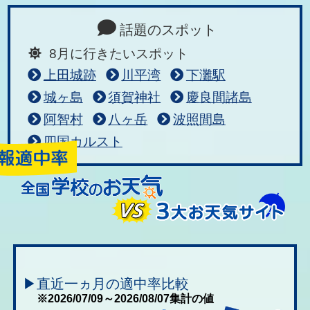
話題のスポット
8月に行きたいスポット
上田城跡
川平湾
下灘駅
城ヶ島
須賀神社
慶良間諸島
阿智村
八ヶ岳
波照間島
四国カルスト
▶直近一ヵ月の適中率比較
※2026/07/09～2026/08/07集計の値