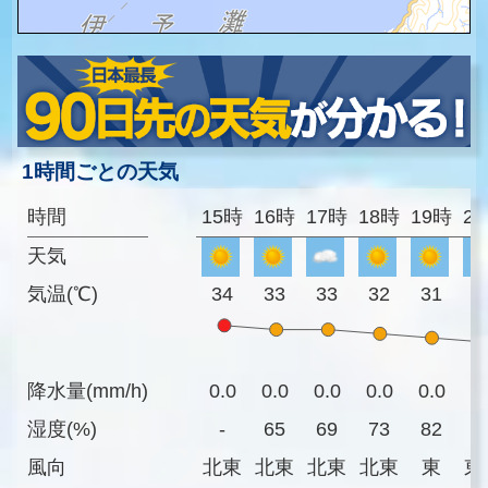
1時間ごとの天気
時間
15時
16時
17時
18時
19時
2
天気
気温(℃)
34
33
33
32
31
3
降水量(mm/h)
0.0
0.0
0.0
0.0
0.0
0
湿度(%)
-
65
69
73
82
7
風向
北東
北東
北東
北東
東
東