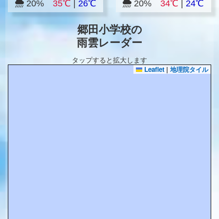
20%
35℃
|
26℃
20%
34℃
|
24℃
郷田小学校の
雨雲レーダー
タップすると拡大します
Leaflet
|
地理院タイル