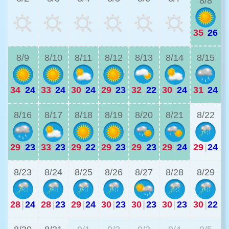
8/8
35
|
26
2
8/9
8/10
8/11
8/12
8/13
8/14
8/15
34
|
24
33
|
24
30
|
24
29
|
23
32
|
22
30
|
24
31
|
24
2
8/16
8/17
8/18
8/19
8/20
8/21
8/22
29
|
23
33
|
23
29
|
22
29
|
23
29
|
23
29
|
24
29
|
24
2
8/23
8/24
8/25
8/26
8/27
8/28
8/29
28
|
24
28
|
23
29
|
24
30
|
23
30
|
23
30
|
23
30
|
22
2