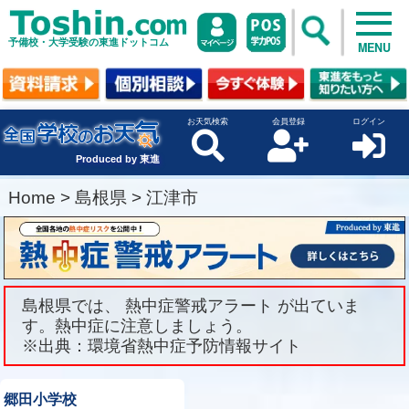
予備校・大学受験の東進ドットコム
MENU
お天気検索
会員登録
ログイン
Produced by 東進
Home
>
島根県
>
江津市
島根県では、 熱中症警戒アラート が出ていま
す。熱中症に注意しましょう。
※出典：環境省熱中症予防情報サイト
郷田小学校