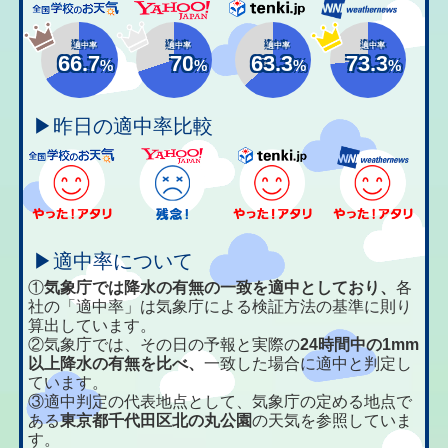
適中率
適中率
適中率
適中率
66.7
70
63.3
73.3
%
%
%
%
▶昨日の適中率比較
▶適中率について
①
気象庁では降水の有無の一致を適中としており、
各
社の「適中率」は気象庁による検証方法の基準に則り
算出しています。
②気象庁では、その日の予報と実際の
24時間中の1mm
以上降水の有無を比べ、
一致した場合に適中と判定し
ています。
③適中判定の代表地点として、気象庁の定める地点で
ある
東京都千代田区北の丸公園
の天気を参照していま
す。