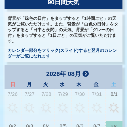
90日間天気
背景が「緑色の日付」をタップすると「1時間ごと」の天
気がご覧いただけます。また、背景が「白色の日付」をタ
ップすると「日中と夜間」の天気、背景が「グレーの日
付」をタップすると「1日ごと」の天気がご覧いただけま
す。
カレンダー部分をフリック(スライド)すると翌月のカレン
ダーがご覧になれます
2026年 08月
日
月
火
水
木
金
土
7/26
7/27
7/28
7/29
7/30
7/31
8/1
3
8/2
8/3
8/4
8/5
8/6
8/7