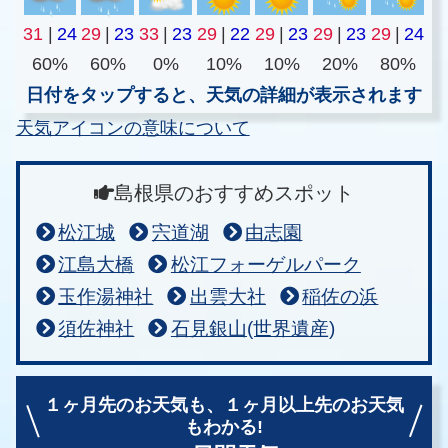
31
|
24
29
|
23
33
|
23
29
|
22
29
|
23
29
|
23
29
|
24
60%
60%
0%
10%
10%
20%
80%
日付をタップすると、天気の詳細が表示されます
天気アイコンの意味について
島根県のおすすめスポット
松江城
宍道湖
由志園
江島大橋
松江フォーゲルパーク
玉作湯神社
出雲大社
稲佐の浜
須佐神社
石見銀山(世界遺産)
１ヶ月先のお天気も、
１ヶ月以上先のお天気
もわかる!