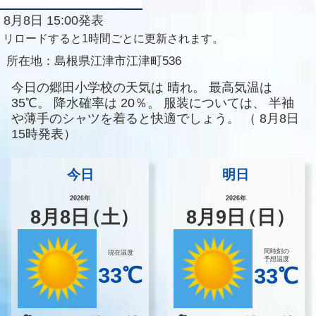
8月8日 15:00発表
リロードすると1時間ごとに更新されます。
所在地：
島根県江津市江津町536
今日の郷田小学校の天気は
晴れ。
最高気温は
35℃。
降水確率は
20％。
服装については、
半袖
や薄手のシャツを着ると快適でしょう。
（
8月8日
15時発表）
今日
明日
2026年
2026年
8
月
8
日
（土）
8
月
9
日
（日）
同時刻の
現在温度
予想温度
33℃
33℃