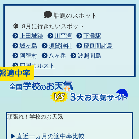
話題のスポット
8月に行きたいスポット
上田城跡
川平湾
下灘駅
城ヶ島
須賀神社
慶良間諸島
阿智村
八ヶ岳
波照間島
四国カルスト
頑張れ！学校のお天気
▶直近一ヵ月の適中率比較