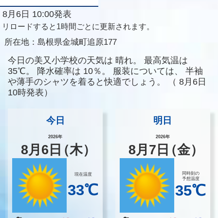
8月6日 10:00発表
リロードすると1時間ごとに更新されます。
所在地：
島根県金城町追原177
今日の美又小学校の天気は
晴れ。
最高気温は
35℃。
降水確率は
10％。
服装については、
半袖
や薄手のシャツを着ると快適でしょう。
（
8月6日
10時発表）
今日
明日
2026年
2026年
8
月
6
日
（木）
8
月
7
日
（金）
同時刻の
現在温度
予想温度
33℃
35℃