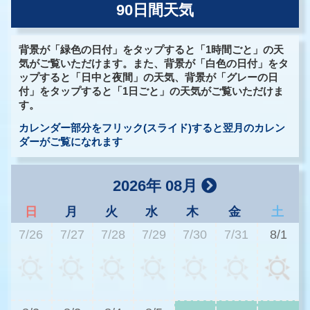
90日間天気
背景が「緑色の日付」をタップすると「1時間ごと」の天
気がご覧いただけます。また、背景が「白色の日付」をタ
ップすると「日中と夜間」の天気、背景が「グレーの日
付」をタップすると「1日ごと」の天気がご覧いただけま
す。
カレンダー部分をフリック(スライド)すると翌月のカレン
ダーがご覧になれます
2026年 08月
日
月
火
水
木
金
土
7/26
7/27
7/28
7/29
7/30
7/31
8/1
3