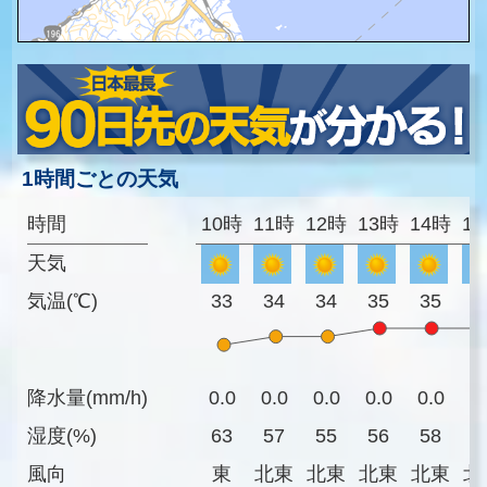
1時間ごとの天気
時間
10時
11時
12時
13時
14時
1
天気
気温(℃)
33
34
34
35
35
3
降水量(mm/h)
0.0
0.0
0.0
0.0
0.0
0
湿度(%)
63
57
55
56
58
6
風向
東
北東
北東
北東
北東
北