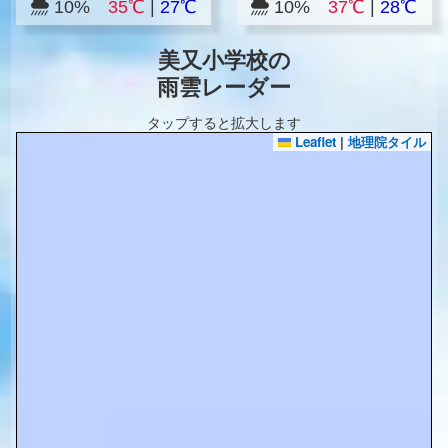
10%
35℃
|
27℃
10%
37℃
|
28℃
美又小学校の
雨雲レーダー
タップすると拡大します
Leaflet
|
地理院タイル