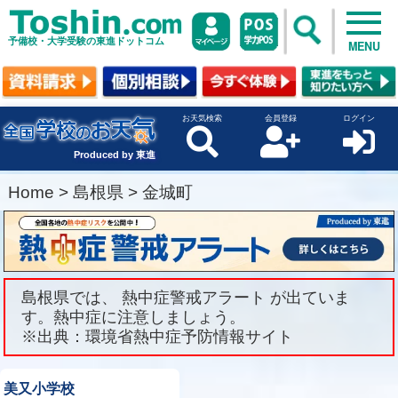
予備校・大学受験の東進ドットコム
MENU
お天気検索
会員登録
ログイン
Produced by 東進
Home
>
島根県
>
金城町
島根県では、 熱中症警戒アラート が出ていま
す。熱中症に注意しましょう。
※出典：環境省熱中症予防情報サイト
美又小学校