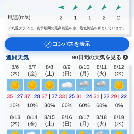
風速(m/s)
2
1
1
2
2
※気温グラフは、表示期間の最高気温を赤、最低気温を青としています。
コンパスを表示
週間天気
90日間の天気を見る
8/6
8/7
8/8
8/9
8/10
8/11
8/12
(木)
(金)
(土)
(日)
(月)
(火)
(水)
35
|
27
37
|
28
37
|
27
33
|
25
31
|
24
31
|
22
29
|
22
10%
10%
30%
60%
60%
60%
0%
8/13
8/14
8/15
8/16
8/17
8/18
8/19
(木)
(金)
(土)
(日)
(月)
(火)
(水)