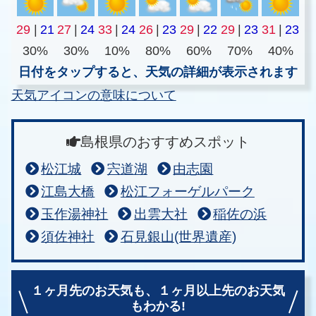
29
|
21
27
|
24
33
|
24
26
|
23
29
|
22
29
|
23
31
|
23
30%
30%
10%
80%
60%
70%
40%
日付をタップすると、天気の詳細が表示されます
天気アイコンの意味について
島根県のおすすめスポット
松江城
宍道湖
由志園
江島大橋
松江フォーゲルパーク
玉作湯神社
出雲大社
稲佐の浜
須佐神社
石見銀山(世界遺産)
１ヶ月先のお天気も、
１ヶ月以上先のお天気
もわかる!