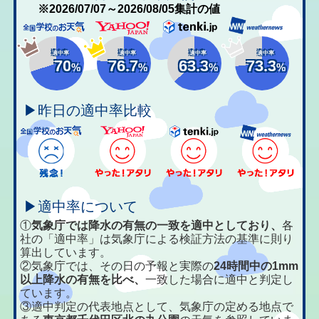
※2026/07/07～2026/08/05集計の値
適中率
適中率
適中率
適中率
70
76.7
63.3
73.3
%
%
%
%
▶昨日の適中率比較
▶適中率について
①
気象庁では降水の有無の一致を適中としており、
各
社の「適中率」は気象庁による検証方法の基準に則り
算出しています。
②気象庁では、その日の予報と実際の
24時間中の1mm
以上降水の有無を比べ、
一致した場合に適中と判定し
ています。
③適中判定の代表地点として、気象庁の定める地点で