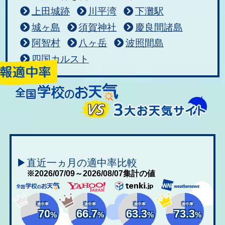
上田城跡
川平湾
下灘駅
城ヶ島
須賀神社
慶良間諸島
阿智村
八ヶ岳
波照間島
四国カルスト
▶直近一ヵ月の適中率比較
※2026/07/09～2026/08/07集計の値
適中率
適中率
適中率
適中率
70
66.7
63.3
73.3
%
%
%
%