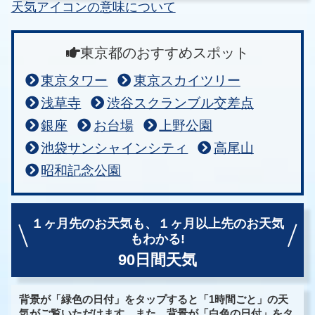
天気アイコンの意味について
東京都のおすすめスポット
東京タワー
東京スカイツリー
浅草寺
渋谷スクランブル交差点
銀座
お台場
上野公園
池袋サンシャインシティ
高尾山
昭和記念公園
１ヶ月先のお天気も、
１ヶ月以上先のお天気
もわかる!
90日間天気
背景が「緑色の日付」をタップすると「1時間ごと」の天
気がご覧いただけます。また、背景が「白色の日付」をタ