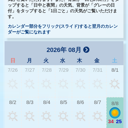
ップすると「日中と夜間」の天気、背景が「グレーの日
付」をタップすると「1日ごと」の天気がご覧いただけま
す。
カレンダー部分をフリック(スライド)すると翌月のカレン
ダーがご覧になれます
2026年 08月
日
月
火
水
木
金
土
7/26
7/27
7/28
7/29
7/30
7/31
8/1
3
8/2
8/3
8/4
8/5
8/6
8/7
8/8
34
|
25
2