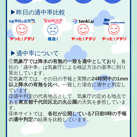
▶昨日の適中率比較
▶適中率について
①
気象庁では降水の有無の一致を適中としており、
各
社の「適中率」は気象庁による検証方法の基準に則り
算出しています。
②気象庁では、その日の予報と実際の
24時間中の1mm
以上降水の有無を比べ、
一致した場合に適中と判定し
ています。
③適中判定の代表地点として、気象庁の定める地点で
ある
東京都千代田区北の丸公園
の天気を参照していま
す。
④本サイトでは、
各社が公開している7日前0時の予報
の適中判定
の結果を比較しています。