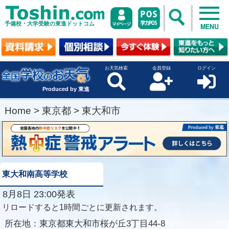
予備校・大学受験の東進ドットコム
MENU
お天気検索
会員登録
ログイン
Produced by 東進
Home
>
東京都
>
東大和市
東大和南高等学校
8月8日 23:00発表
リロードすると1時間ごとに更新されます。
所在地：
東京都東大和市桜が丘3丁目44-8