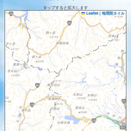
タップすると拡大します
Leaflet
|
地理院タイル