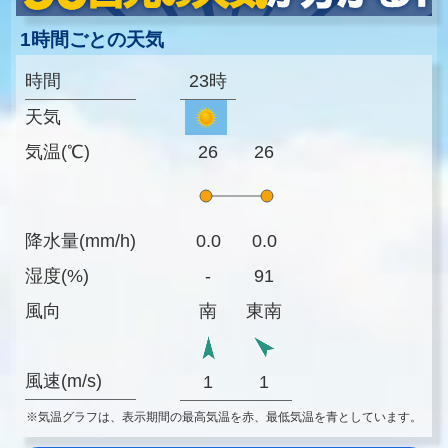
1時間ごとの天気
時間
23時
天気
気温(℃)
26
26
降水量(mm/h)
0.0
0.0
湿度(%)
-
91
風向
南
東南
風速(m/s)
1
1
※気温グラフは、表示期間の最高気温を赤、最低気温を青としています。