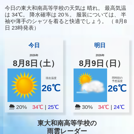
今日の東大和南高等学校の天気は
晴れ。
最高気温
は
34℃。
降水確率は
20％。
服装については、
半
袖や薄手のシャツを着ると快適でしょう。
（
8月8
日 23時発表）
今日
明日
2026年
2026年
8
月
8
日
（土）
8
月
9
日
（日）
同時刻の
現在温度
予想温度
26℃
26℃
20%
34℃
|
25℃
30%
34℃
|
24℃
東大和南高等学校の
雨雲レーダー