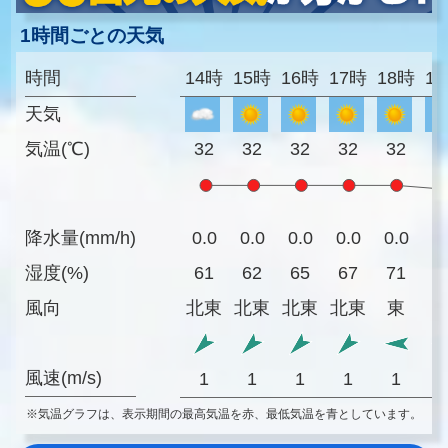
1時間ごとの天気
時間
14時
15時
16時
17時
18時
1
天気
気温(℃)
32
32
32
32
32
3
降水量(mm/h)
0.0
0.0
0.0
0.0
0.0
0
湿度(%)
61
62
65
67
71
7
風向
北東
北東
北東
北東
東
風速(m/s)
1
1
1
1
1
※気温グラフは、表示期間の最高気温を赤、最低気温を青としています。