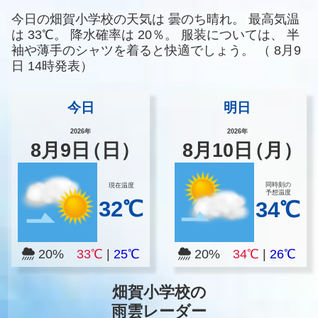
今日の畑賀小学校の天気は
曇のち晴れ。
最高気温
は
33℃。
降水確率は
20％。
服装については、
半
袖や薄手のシャツを着ると快適でしょう。
（
8月9
日 14時発表）
今日
明日
2026年
2026年
8
月
9
日
（日）
8
月
10
日
（月）
同時刻の
現在温度
予想温度
32℃
34℃
20%
33℃
|
25℃
20%
34℃
|
26℃
畑賀小学校の
雨雲レーダー