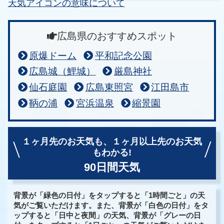
天気アイコンの意味について
広島県のおすすめスポット
原爆ドーム
平和記念公園
広島城（鯉城）
厳島神社
仙石庭園
広島東照宮
江田島市
鞆の浦
宮浜温泉
縮景園
１ヶ月先のお天気も、
１ヶ月以上先のお天気
もわかる!
90日間天気
背景が「緑色の日付」をタップすると「1時間ごと」の天
気がご覧いただけます。また、背景が「白色の日付」をタ
ップすると「日中と夜間」の天気、背景が「グレーの日