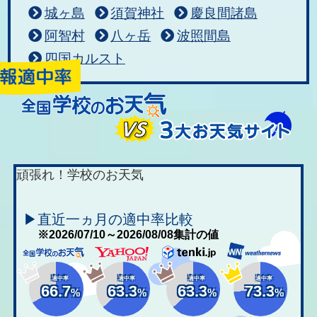
城ヶ島
須賀神社
慶良間諸島
阿智村
八ヶ岳
波照間島
四国カルスト
頑張れ！学校のお天気
▶直近一ヵ月の適中率比較
※2026/07/10～2026/08/08集計の値
適中率
適中率
適中率
適中率
66.7
63.3
63.3
73.3
%
%
%
%