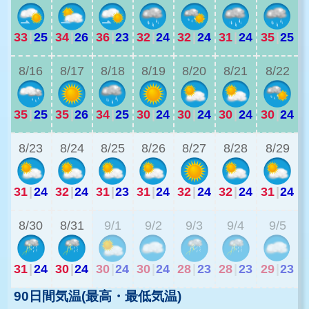
33
|
25
34
|
26
36
|
23
32
|
24
32
|
24
31
|
24
35
|
25
2
8/16
8/17
8/18
8/19
8/20
8/21
8/22
35
|
25
35
|
26
34
|
25
30
|
24
30
|
24
30
|
24
30
|
24
2
8/23
8/24
8/25
8/26
8/27
8/28
8/29
31
|
24
32
|
24
31
|
23
31
|
24
32
|
24
32
|
24
31
|
24
2
8/30
8/31
9/1
9/2
9/3
9/4
9/5
31
|
24
30
|
24
30
|
24
30
|
24
28
|
23
28
|
23
29
|
23
90日間気温(最高・最低気温)