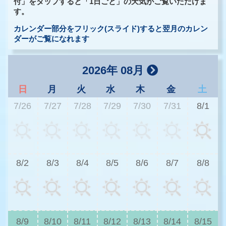
付」をタップすると「1日ごと」の天気がご覧いただけま
す。
カレンダー部分をフリック(スライド)すると翌月のカレン
ダーがご覧になれます
2026年 08月
日
月
火
水
木
金
土
7/26
7/27
7/28
7/29
7/30
7/31
8/1
3
8/2
8/3
8/4
8/5
8/6
8/7
8/8
3
8/9
8/10
8/11
8/12
8/13
8/14
8/15