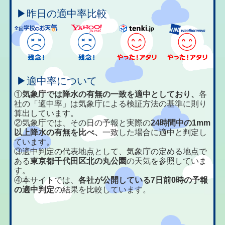
▶昨日の適中率比較
▶適中率について
①
気象庁では降水の有無の一致を適中としており、
各
社の「適中率」は気象庁による検証方法の基準に則り
算出しています。
②気象庁では、その日の予報と実際の
24時間中の1mm
以上降水の有無を比べ、
一致した場合に適中と判定し
ています。
③適中判定の代表地点として、気象庁の定める地点で
ある
東京都千代田区北の丸公園
の天気を参照していま
す。
④本サイトでは、
各社が公開している7日前0時の予報
の適中判定
の結果を比較しています。