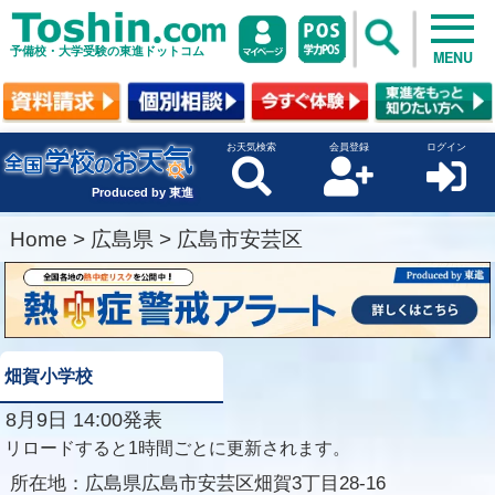
予備校・大学受験の東進ドットコム
MENU
お天気検索
会員登録
ログイン
Produced by 東進
Home
>
広島県
>
広島市安芸区
畑賀小学校
8月9日 14:00発表
リロードすると1時間ごとに更新されます。
所在地：
広島県広島市安芸区畑賀3丁目28-16