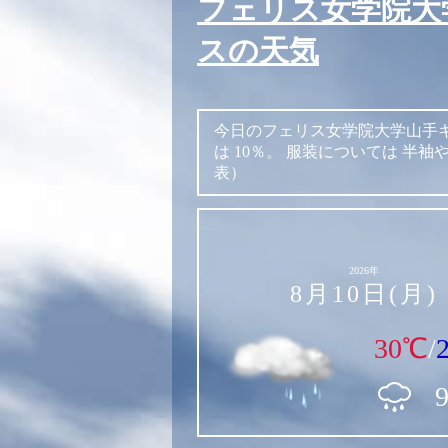
フェリス女学院大
スの天気
今日のフェリス女学院大学山手
は
10％。
服装については
半袖
表）
2026年
8月10日(月)
30℃
/