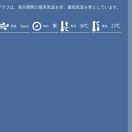
グラフは、表示期間の最高気温を赤、最低気温を青としています。
東
30℃
23℃
5m/s
風速
風向
最高
最低