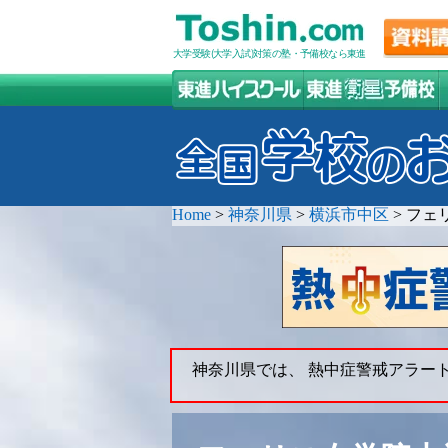
大学受験(大学入試)対策の塾・予備校なら東進
Home
>
神奈川県
>
横浜市中区
>
フェ
神奈川県では、 熱中症警戒アラー