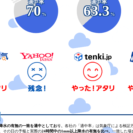
適中率
適中率
70
63.3
%
%
降水の有無の一致を適中としており、
各社の「適中率」は気象庁による検証
、その日の予報と実際の
24時間中の1mm以上降水の有無を比べ、
一致した場