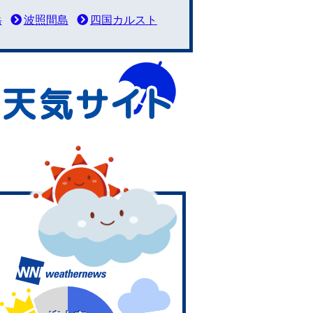
岳
波照間島
四国カルスト