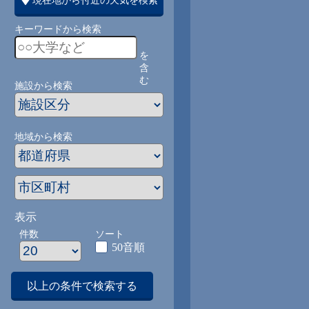
現在地から付近の天気を検索
キーワードから検索
を
含
む
施設から検索
地域から検索
表示
件数
ソート
50音順
以上の条件で検索する