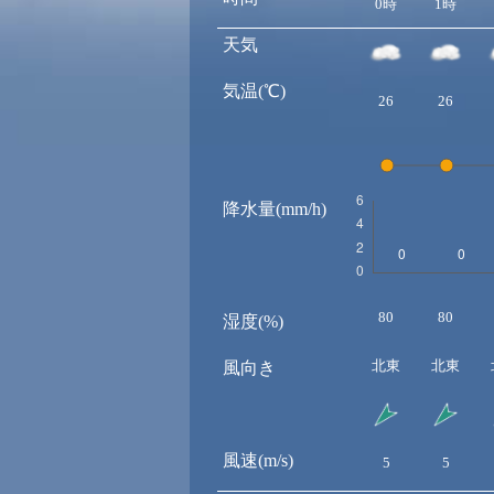
0時
1時
天気
気温(℃)
26
26
降水量(mm/h)
80
80
湿度(%)
北東
北東
風向き
風速(m/s)
5
5