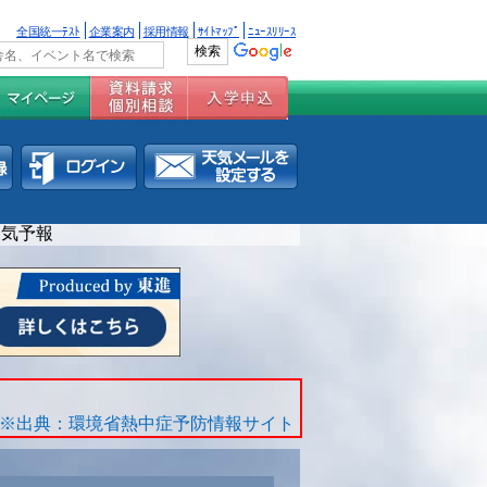
全国統一ﾃｽﾄ
企業案内
採用情報
ｻｲﾄﾏｯﾌﾟ
ﾆｭｰｽﾘﾘｰｽ
天気予報
※出典：環境省熱中症予防情報サイト