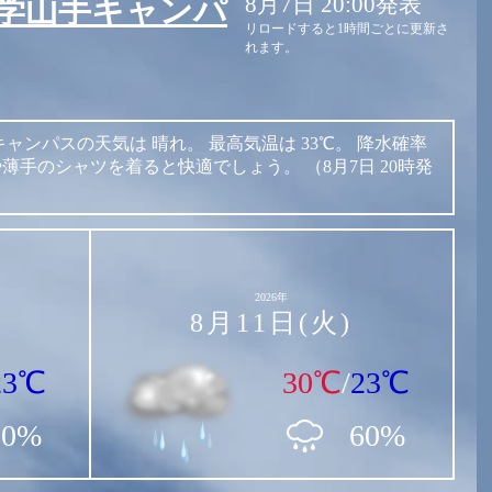
8月7日 20:00発表
学山手キャンパ
リロードすると1時間ごとに更新さ
れます。
キャンパスの天気は
晴れ。
最高気温は
33℃。
降水確率
や薄手のシャツを着ると快適でしょう。
（8月7日 20時発
2026年
8月11日(火)
23℃
30℃
/
23℃
90%
60%