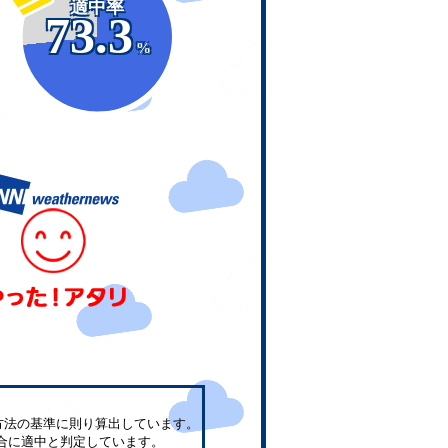
適中率
73.3
%
方法の基準に則り算出しています。
合に適中と判定しています。