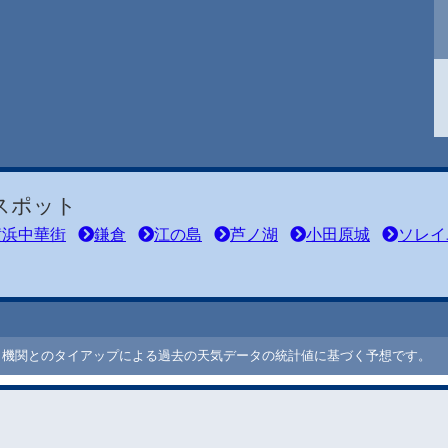
スポット
横浜中華街
鎌倉
江の島
芦ノ湖
小田原城
ソレイ
ート機関とのタイアップによる過去の天気データの統計値に基づく予想です。