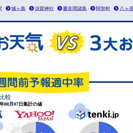
駅
城ヶ島
須賀神社
慶良間諸島
阿智村
八ヶ
比較
26年08月07日集計の値