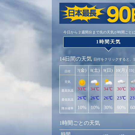
今日から２週間分まで先の天気が時間ごと
1時間天気
14日間の天気
日付をクリックすると、
(金)
(土)
(日)
(月)
7
8
9
10
11
日付
天気
33℃
34℃
34℃
30℃
3
最高気温
26℃
26℃
26℃
23℃
2
最低気温
10%
10%
30%
90%
6
降水確率
1時間ごとの天気
時間