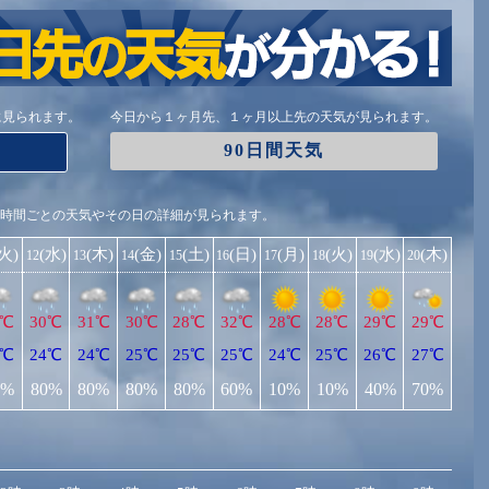
に見られます。
今日から１ヶ月先、１ヶ月以上先の天気が見られます。
90日間天気
1時間ごとの天気やその日の詳細が見られます。
(火)
(水)
(木)
(金)
(土)
(日)
(月)
(火)
(水)
(木)
12
13
14
15
16
17
18
19
20
0℃
30℃
31℃
30℃
28℃
32℃
28℃
28℃
29℃
29℃
3℃
24℃
24℃
25℃
25℃
25℃
24℃
25℃
26℃
27℃
0%
80%
80%
80%
80%
60%
10%
10%
40%
70%