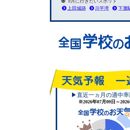
8月に行きたいスポット
上田城跡
川平湾
下灘
▶直近一ヵ月の適中率
※2026年07月09日～20