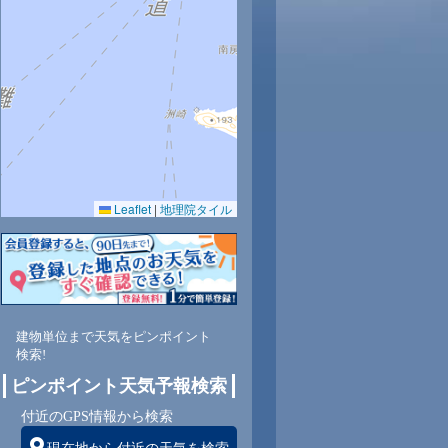
時
11時
12時
13時
14時
15時
16時
17時
18時
8
29
29
29
30
30
28
28
27
Leaflet
|
地理院タイル
9
67
64
63
63
62
70
78
76
東
東
東
東
東
東
東
東
北東
建物単位まで天気をピンポイント
検索!
ピンポイント天気予報検索
付近のGPS情報から検索
5
5
5
4
4
4
5
5