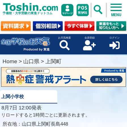
予備校・大学受験の東進ドットコム
MENU
お天気検索
会員登録
ログイン
Produced by 東進
Home
>
山口県
>
上関町
上関小学校
8月7日 12:00発表
リロードすると1時間ごとに更新されます。
所在地：
山口県上関町長島448