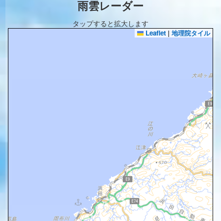
雨雲レーダー
タップすると拡大します
Leaflet
|
地理院タイル