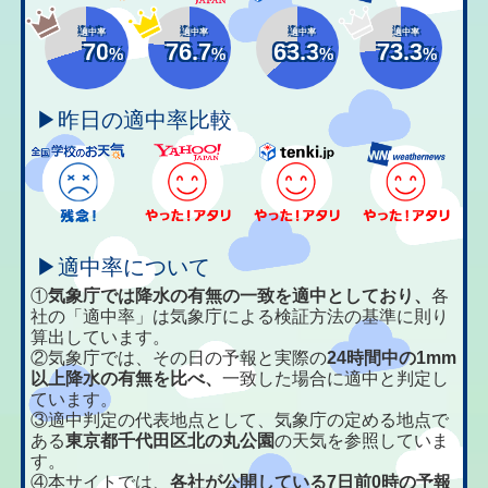
適中率
適中率
適中率
適中率
70
76.7
63.3
73.3
%
%
%
%
▶昨日の適中率比較
▶適中率について
①
気象庁では降水の有無の一致を適中としており、
各
社の「適中率」は気象庁による検証方法の基準に則り
算出しています。
②気象庁では、その日の予報と実際の
24時間中の1mm
以上降水の有無を比べ、
一致した場合に適中と判定し
ています。
③適中判定の代表地点として、気象庁の定める地点で
ある
東京都千代田区北の丸公園
の天気を参照していま
す。
④本サイトでは、
各社が公開している7日前0時の予報