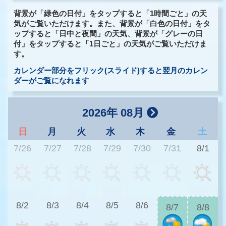
背景が「緑色の日付」をタップすると「1時間ごと」の天
気がご覧いただけます。また、背景が「白色の日付」をタ
ップすると「日中と夜間」の天気、背景が「グレーの日
付」をタップすると「1日ごと」の天気がご覧いただけま
す。
カレンダー部分をフリック(スライド)すると翌月のカレン
ダーがご覧になれます
2026年 08月
日
月
火
水
木
金
土
7/26
7/27
7/28
7/29
7/30
7/31
8/1
3
8/2
8/3
8/4
8/5
8/6
8/7
8/8