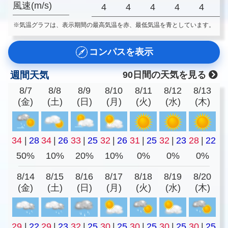
風速(m/s)
4
4
4
4
4
※気温グラフは、表示期間の最高気温を赤、最低気温を青としています。
コンパスを表示
週間天気
90日間の天気を見る
8/7
8/8
8/9
8/10
8/11
8/12
8/13
(金)
(土)
(日)
(月)
(火)
(水)
(木)
34
|
28
34
|
26
33
|
25
32
|
26
31
|
25
32
|
23
28
|
22
50%
10%
20%
10%
0%
0%
0%
8/14
8/15
8/16
8/17
8/18
8/19
8/20
(金)
(土)
(日)
(月)
(火)
(水)
(木)
29
|
22
29
|
23
32
|
25
30
|
25
30
|
25
30
|
25
30
|
25