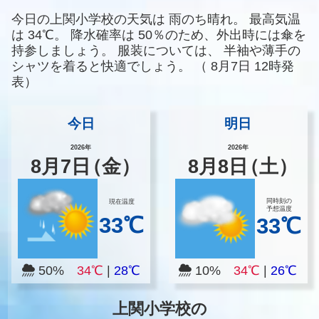
今日の上関小学校の天気は
雨のち晴れ。
最高気温
は
34℃。
降水確率は
50％のため、外出時には傘を
持参しましょう。
服装については、
半袖や薄手の
シャツを着ると快適でしょう。
（
8月7日 12時発
表）
今日
明日
2026年
2026年
8
月
7
日
（金）
8
月
8
日
（土）
同時刻の
現在温度
予想温度
33℃
33℃
50%
34℃
|
28℃
10%
34℃
|
26℃
上関小学校の