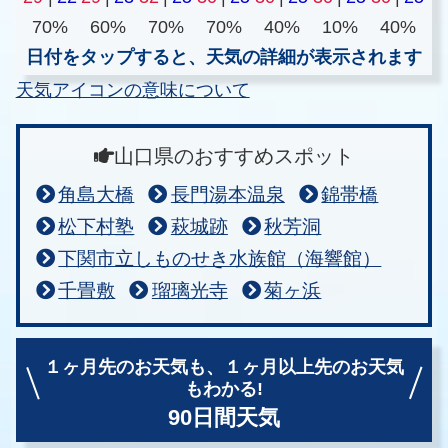
70%
60%
70%
70%
40%
10%
40%
日付をタップすると、天気の詳細が表示されます
天気アイコンの意味について
山口県のおすすめスポット
角島大橋
長門湯本温泉
錦帯橋
松下村塾
萩城跡
秋芳洞
下関市立しものせき水族館（海響館）
千畳敷
瑠璃光寺
菊ヶ浜
１ヶ月先のお天気も、
１ヶ月以上先のお天気
もわかる!
90日間天気