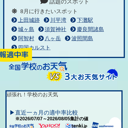
話題のスポット
8月に行きたいスポット
上田城跡
川平湾
下灘駅
城ヶ島
須賀神社
慶良間諸島
阿智村
八ヶ岳
波照間島
四国カルスト
頑張れ！学校のお天気
▶直近一ヵ月の適中率比較
※2026/07/07～2026/08/05集計の値