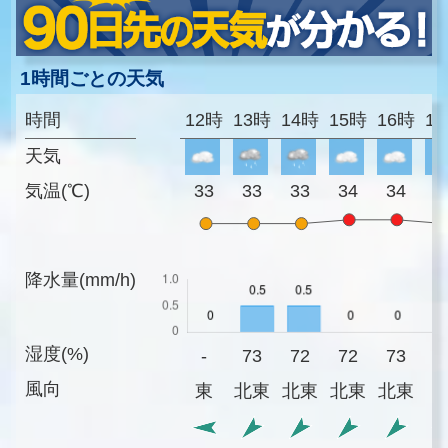
1時間ごとの天気
時間
12時
13時
14時
15時
16時
1
天気
気温(℃)
33
33
33
34
34
3
降水量(mm/h)
湿度(%)
-
73
72
72
73
7
風向
東
北東
北東
北東
北東