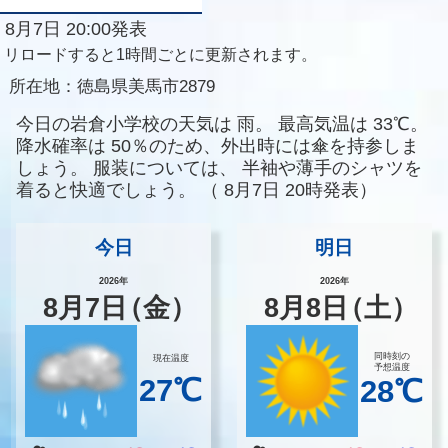
8月7日 20:00発表
リロードすると1時間ごとに更新されます。
所在地：
徳島県美馬市2879
今日の岩倉小学校の天気は
雨。
最高気温は
33℃。
降水確率は
50％のため、外出時には傘を持参しま
しょう。
服装については、
半袖や薄手のシャツを
着ると快適でしょう。
（
8月7日 20時発表）
今日
明日
2026年
2026年
8
月
7
日
（金）
8
月
8
日
（土）
同時刻の
現在温度
予想温度
27℃
28℃