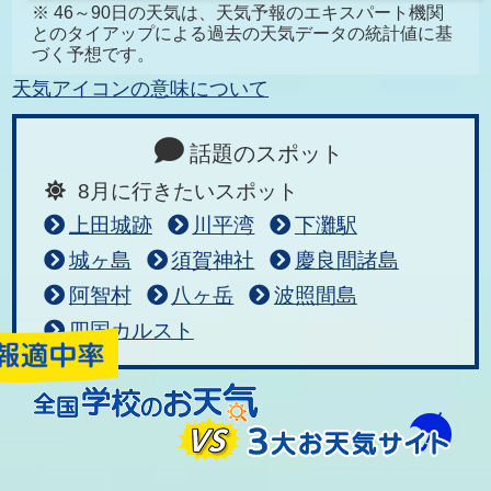
※ 46～90日の天気は、天気予報のエキスパート機関
とのタイアップによる過去の天気データの統計値に基
づく予想です。
天気アイコンの意味について
話題のスポット
8月に行きたいスポット
上田城跡
川平湾
下灘駅
城ヶ島
須賀神社
慶良間諸島
阿智村
八ヶ岳
波照間島
四国カルスト