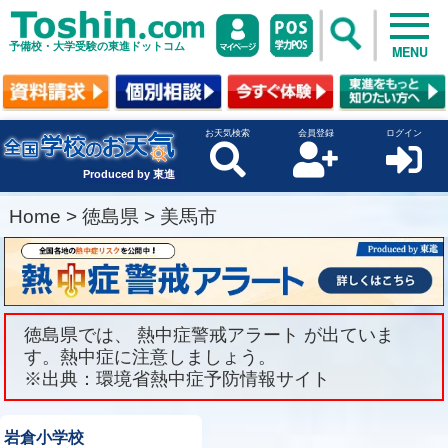
予備校・大学受験の東進ドットコム
MENU
お天気検索
会員登録
ログイン
Produced by 東進
Home
>
徳島県
>
美馬市
徳島県では、 熱中症警戒アラート が出ていま
す。熱中症に注意しましょう。
※出典：環境省熱中症予防情報サイト
岩倉小学校