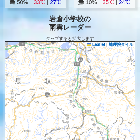
50%
33℃
|
27℃
10%
35℃
|
24℃
岩倉小学校の
雨雲レーダー
タップすると拡大します
Leaflet
|
地理院タイル