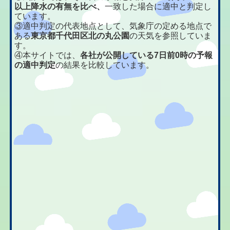
以上降水の有無を比べ、
一致した場合に適中と判定し
ています。
③適中判定の代表地点として、気象庁の定める地点で
ある
東京都千代田区北の丸公園
の天気を参照していま
す。
④本サイトでは、
各社が公開している7日前0時の予報
の適中判定
の結果を比較しています。