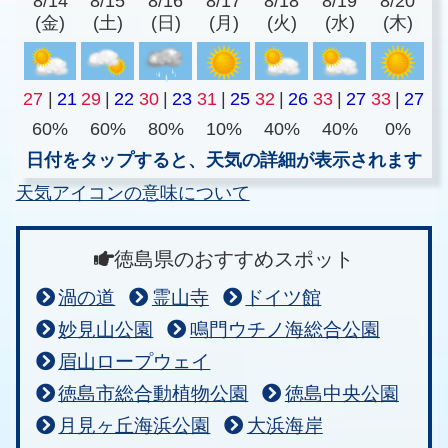
8/14
8/15
8/16
8/17
8/18
8/19
8/20
(金)
(土)
(日)
(月)
(火)
(水)
(木)
27
|
21
29
|
22
30
|
23
31
|
25
32
|
26
33
|
27
33
|
27
60%
60%
80%
10%
40%
40%
0%
日付をタップすると、天気の詳細が表示されます
天気アイコンの意味について
徳島県のおすすめスポット
渦の道
霊山寺
ドイツ館
妙見山公園
鳴門ウチノ海総合公園
眉山ロープウェイ
徳島市総合動植物公園
徳島中央公園
月見ヶ丘海浜公園
大浜海岸