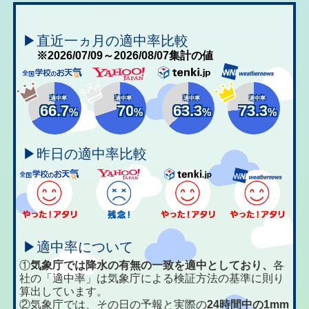
▶直近一ヵ月の適中率比較
※2026/07/09～2026/08/07集計の値
適中率
適中率
適中率
適中率
66.7
70
63.3
73.3
%
%
%
%
▶昨日の適中率比較
▶適中率について
①
気象庁では降水の有無の一致を適中としており、
各
社の「適中率」は気象庁による検証方法の基準に則り
算出しています。
②気象庁では、その日の予報と実際の
24時間中の1mm