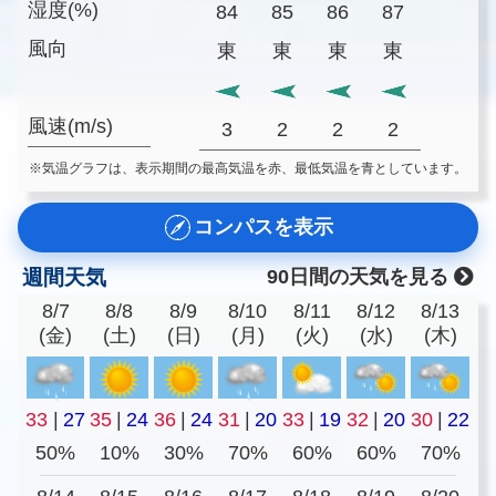
湿度(%)
84
85
86
87
風向
東
東
東
東
風速(m/s)
3
2
2
2
※気温グラフは、表示期間の最高気温を赤、最低気温を青としています。
コンパスを表示
週間天気
90日間の天気を見る
8/7
8/8
8/9
8/10
8/11
8/12
8/13
(金)
(土)
(日)
(月)
(火)
(水)
(木)
33
|
27
35
|
24
36
|
24
31
|
20
33
|
19
32
|
20
30
|
22
50%
10%
30%
70%
60%
60%
70%