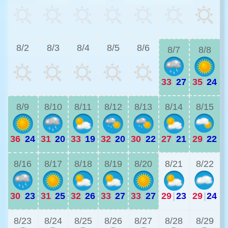
2
8/2
8/3
8/4
8/5
8/6
8/7
8/8
33
|
27
35
|
24
2
8/9
8/10
8/11
8/12
8/13
8/14
8/15
36
|
24
31
|
20
33
|
19
32
|
20
30
|
22
27
|
21
29
|
22
2
8/16
8/17
8/18
8/19
8/20
8/21
8/22
30
|
23
31
|
25
32
|
26
33
|
27
33
|
27
29
|
23
29
|
24
2
8/23
8/24
8/25
8/26
8/27
8/28
8/29