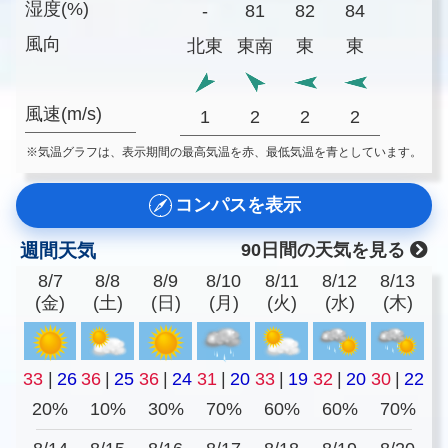
湿度(%)
-
81
82
84
風向
北東
東南
東
東
風速(m/s)
1
2
2
2
※気温グラフは、表示期間の最高気温を赤、最低気温を青としています。
コンパスを表示
週間天気
90日間の天気を見る
8/7
8/8
8/9
8/10
8/11
8/12
8/13
(金)
(土)
(日)
(月)
(火)
(水)
(木)
33
|
26
36
|
25
36
|
24
31
|
20
33
|
19
32
|
20
30
|
22
20%
10%
30%
70%
60%
60%
70%