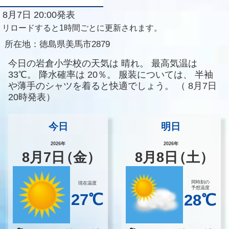
8月7日 20:00発表
リロードすると1時間ごとに更新されます。
所在地：
徳島県美馬市2879
今日の岩倉小学校の天気は
晴れ。
最高気温は
33℃。
降水確率は
20％。
服装については、
半袖
や薄手のシャツを着ると快適でしょう。
（
8月7日
20時発表）
今日
明日
2026年
2026年
8
月
7
日
（金）
8
月
8
日
（土）
同時刻の
現在温度
予想温度
27℃
28℃