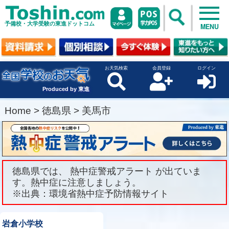
予備校・大学受験の東進ドットコム
MENU
お天気検索
会員登録
ログイン
Produced by 東進
Home
>
徳島県
>
美馬市
徳島県では、 熱中症警戒アラート が出ていま
す。熱中症に注意しましょう。
※出典：環境省熱中症予防情報サイト
岩倉小学校