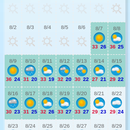
2
8/2
8/3
8/4
8/5
8/6
8/7
8/8
33
|
26
36
|
25
2
8/9
8/10
8/11
8/12
8/13
8/14
8/15
36
|
24
31
|
20
33
|
19
32
|
20
30
|
22
27
|
21
29
|
22
2
8/16
8/17
8/18
8/19
8/20
8/21
8/22
30
|
23
31
|
25
32
|
26
33
|
27
33
|
27
29
|
23
29
|
24
2
8/23
8/24
8/25
8/26
8/27
8/28
8/29