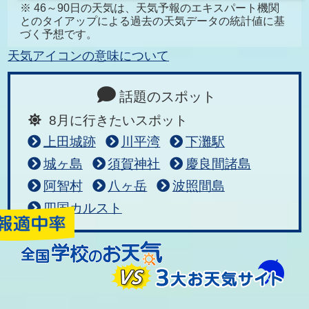
※ 46～90日の天気は、天気予報のエキスパート機関
とのタイアップによる過去の天気データの統計値に基
づく予想です。
天気アイコンの意味について
話題のスポット
8月に行きたいスポット
上田城跡
川平湾
下灘駅
城ヶ島
須賀神社
慶良間諸島
阿智村
八ヶ岳
波照間島
四国カルスト