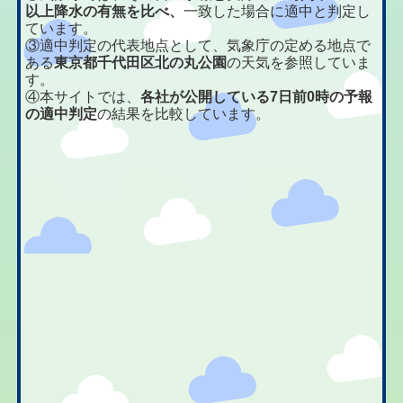
以上降水の有無を比べ、
一致した場合に適中と判定し
ています。
③適中判定の代表地点として、気象庁の定める地点で
ある
東京都千代田区北の丸公園
の天気を参照していま
す。
④本サイトでは、
各社が公開している7日前0時の予報
の適中判定
の結果を比較しています。