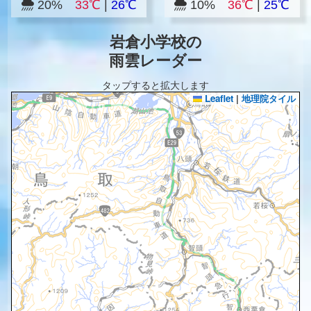
20%
33℃
|
26℃
10%
36℃
|
25℃
岩倉小学校の
雨雲レーダー
タップすると拡大します
Leaflet
|
地理院タイル