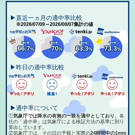
▶直近一ヵ月の適中率比較
※2026/07/09～2026/08/07集計の値
適中率
適中率
適中率
適中率
66.7
70
63.3
73.3
%
%
%
%
▶昨日の適中率比較
▶適中率について
①
気象庁では降水の有無の一致を適中としており、
各
社の「適中率」は気象庁による検証方法の基準に則り
算出しています。
②気象庁では、その日の予報と実際の
24時間中の1mm