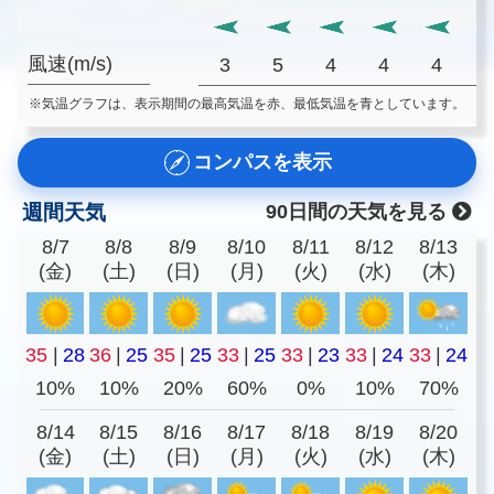
風速(m/s)
3
5
4
4
4
※気温グラフは、表示期間の最高気温を赤、最低気温を青としています。
コンパスを表示
週間天気
90日間の天気を見る
8/7
8/8
8/9
8/10
8/11
8/12
8/13
(金)
(土)
(日)
(月)
(火)
(水)
(木)
35
|
28
36
|
25
35
|
25
33
|
25
33
|
23
33
|
24
33
|
24
10%
10%
20%
60%
0%
10%
70%
8/14
8/15
8/16
8/17
8/18
8/19
8/20
(金)
(土)
(日)
(月)
(火)
(水)
(木)