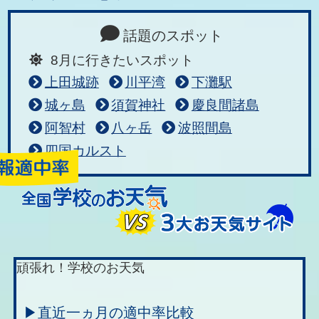
話題のスポット
8月に行きたいスポット
上田城跡
川平湾
下灘駅
城ヶ島
須賀神社
慶良間諸島
阿智村
八ヶ岳
波照間島
四国カルスト
頑張れ！学校のお天気
▶直近一ヵ月の適中率比較