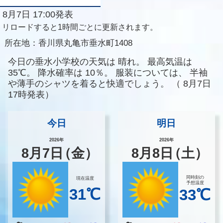
8月7日 17:00発表
リロードすると1時間ごとに更新されます。
所在地：
香川県丸亀市垂水町1408
今日の垂水小学校の天気は
晴れ。
最高気温は
35℃。
降水確率は
10％。
服装については、
半袖
や薄手のシャツを着ると快適でしょう。
（
8月7日
17時発表）
今日
明日
2026年
2026年
8
月
7
日
（金）
8
月
8
日
（土）
同時刻の
現在温度
予想温度
31℃
33℃