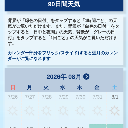
90日間天気
背景が「緑色の日付」をタップすると「1時間ごと」の天
気がご覧いただけます。また、背景が「白色の日付」をタ
ップすると「日中と夜間」の天気、背景が「グレーの日
付」をタップすると「1日ごと」の天気がご覧いただけま
す。
カレンダー部分をフリック(スライド)すると翌月のカレン
ダーがご覧になれます
2026年 08月
日
月
火
水
木
金
土
7/26
7/27
7/28
7/29
7/30
7/31
8/1
3