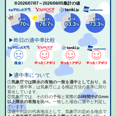
※2026/07/07～2026/08/05集計の値
適中率
適中率
適中率
適中率
70
76.7
63.3
73.3
%
%
%
%
▶昨日の適中率比較
▶適中率について
①
気象庁では降水の有無の一致を適中としており、
各
社の「適中率」は気象庁による検証方法の基準に則り
算出しています。
②気象庁では、その日の予報と実際の
24時間中の1mm
以上降水の有無を比べ、
一致した場合に適中と判定し
ています。
③適中判定の代表地点として、気象庁の定める地点で