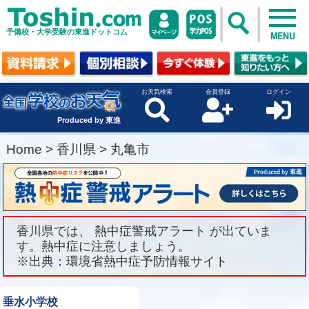
予備校・大学受験の東進ドットコム
MENU
お天気検索
会員登録
ログイン
Produced by 東進
Home
>
香川県
>
丸亀市
香川県では、 熱中症警戒アラート が出ていま
す。熱中症に注意しましょう。
※出典：環境省熱中症予防情報サイト
垂水小学校