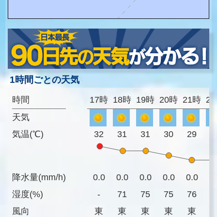
1時間ごとの天気
時間
17時
18時
19時
20時
21時
2
天気
気温(℃)
32
31
31
30
29
2
降水量(mm/h)
0.0
0.0
0.0
0.0
0.0
0
湿度(%)
-
71
75
75
76
7
風向
東
東
東
東
東