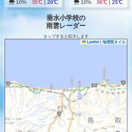
10%
35℃
|
28℃
10%
36℃
|
25℃
垂水小学校の
雨雲レーダー
タップすると拡大します
Leaflet
|
地理院タイル