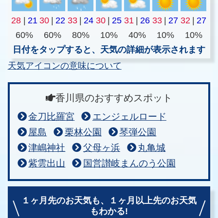
28
|
21
30
|
22
33
|
24
30
|
25
31
|
26
33
|
27
32
|
27
60%
60%
80%
10%
40%
10%
10%
日付をタップすると、天気の詳細が表示されます
天気アイコンの意味について
香川県のおすすめスポット
金刀比羅宮
エンジェルロード
屋島
栗林公園
琴弾公園
津嶋神社
父母ヶ浜
丸亀城
紫雲出山
国営讃岐まんのう公園
１ヶ月先のお天気も、
１ヶ月以上先のお天気
もわかる!