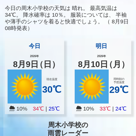
今日の周木小学校の天気は
晴れ。
最高気温は
34℃。
降水確率は
10％。
服装については、
半袖
や薄手のシャツを着ると快適でしょう。
（
8月9日
08時発表）
今日
明日
2026年
2026年
8
月
9
日
（日）
8
月
10
日
（月）
同時刻の
現在温度
予想温度
30℃
29℃
10%
34℃
|
25℃
10%
33℃
|
24℃
周木小学校の
雨雲レーダー