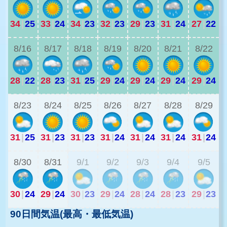
34
|
25
33
|
24
34
|
23
32
|
23
29
|
23
31
|
24
27
|
22
2
8/16
8/17
8/18
8/19
8/20
8/21
8/22
28
|
22
28
|
23
31
|
25
29
|
24
29
|
24
29
|
24
29
|
24
2
8/23
8/24
8/25
8/26
8/27
8/28
8/29
31
|
25
31
|
23
31
|
23
31
|
24
31
|
24
31
|
24
31
|
24
2
8/30
8/31
9/1
9/2
9/3
9/4
9/5
30
|
24
29
|
24
30
|
23
29
|
24
28
|
24
28
|
23
29
|
23
90日間気温(最高・最低気温)