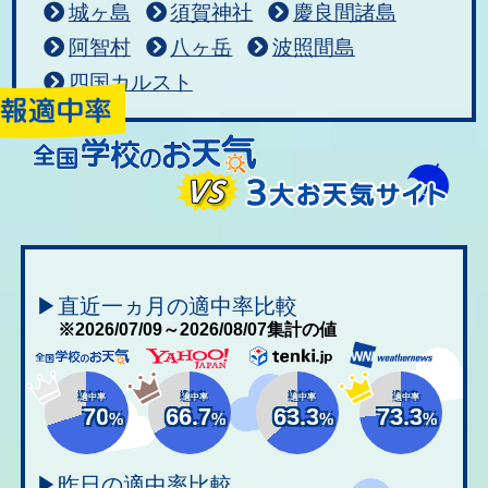
城ヶ島
須賀神社
慶良間諸島
阿智村
八ヶ岳
波照間島
四国カルスト
▶直近一ヵ月の適中率比較
※2026/07/09～2026/08/07集計の値
適中率
適中率
適中率
適中率
70
66.7
63.3
73.3
%
%
%
%
▶昨日の適中率比較