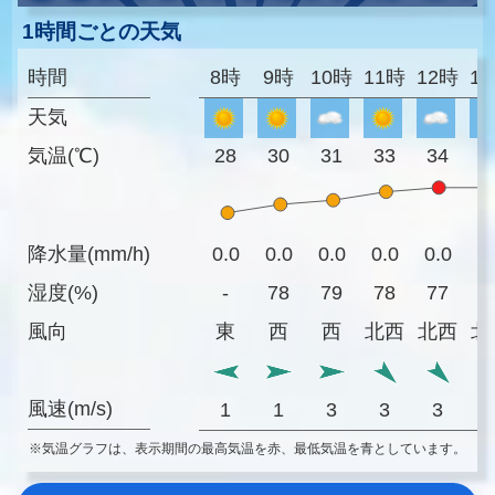
1時間ごとの天気
時間
8時
9時
10時
11時
12時
1
天気
気温(℃)
28
30
31
33
34
3
降水量(mm/h)
0.0
0.0
0.0
0.0
0.0
0
湿度(%)
-
78
79
78
77
7
風向
東
西
西
北西
北西
北
風速(m/s)
1
1
3
3
3
※気温グラフは、表示期間の最高気温を赤、最低気温を青としています。