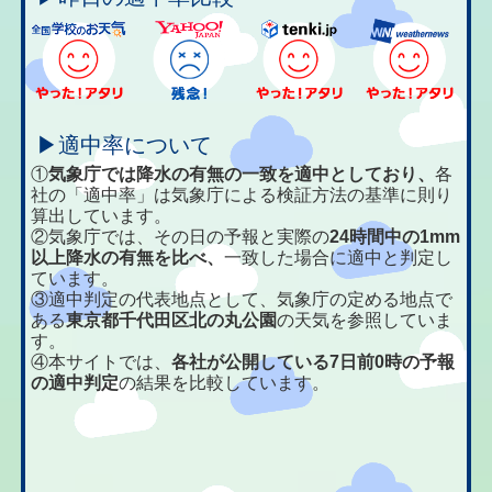
▶適中率について
①
気象庁では降水の有無の一致を適中としており、
各
社の「適中率」は気象庁による検証方法の基準に則り
算出しています。
②気象庁では、その日の予報と実際の
24時間中の1mm
以上降水の有無を比べ、
一致した場合に適中と判定し
ています。
③適中判定の代表地点として、気象庁の定める地点で
ある
東京都千代田区北の丸公園
の天気を参照していま
す。
④本サイトでは、
各社が公開している7日前0時の予報
の適中判定
の結果を比較しています。