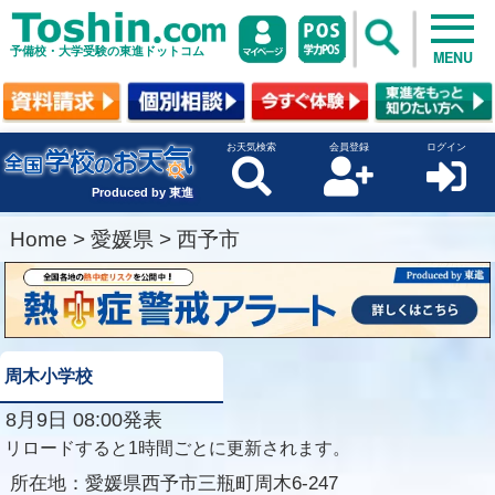
予備校・大学受験の東進ドットコム
MENU
お天気検索
会員登録
ログイン
Produced by 東進
Home
>
愛媛県
>
西予市
周木小学校
8月9日 08:00発表
リロードすると1時間ごとに更新されます。
所在地：
愛媛県西予市三瓶町周木6-247