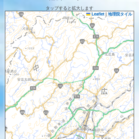
タップすると拡大します
Leaflet
|
地理院タイル