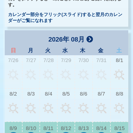
す。
カレンダー部分をフリック(スライド)すると翌月のカレン
ダーがご覧になれます
2026年 08月
日
月
火
水
木
金
土
7/26
7/27
7/28
7/29
7/30
7/31
8/1
3
8/2
8/3
8/4
8/5
8/6
8/7
8/8
3
8/9
8/10
8/11
8/12
8/13
8/14
8/15