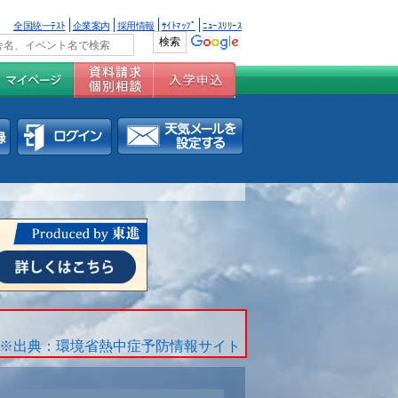
全国統一ﾃｽﾄ
企業案内
採用情報
ｻｲﾄﾏｯﾌﾟ
ﾆｭｰｽﾘﾘｰｽ
※出典：環境省熱中症予防情報サイト