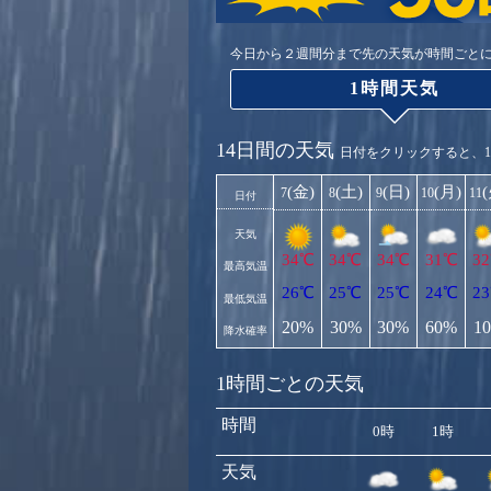
今日から２週間分まで先の天気が時間ごと
1時間天気
14日間の天気
日付をクリックすると、
(金)
(土)
(日)
(月)
7
8
9
10
11
日付
天気
34℃
34℃
34℃
31℃
3
最高気温
26℃
25℃
25℃
24℃
2
最低気温
20%
30%
30%
60%
1
降水確率
1時間ごとの天気
時間
0時
1時
天気