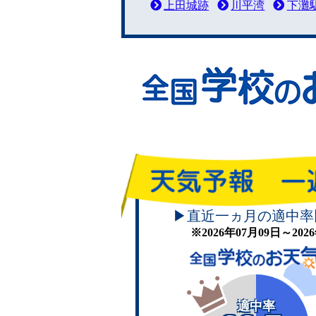
上田城跡
川平湾
下灘
▶直近一ヵ月の適中率
※2026年07月09日～20
適中率