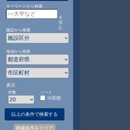
キーワードから検索
を
含
む
施設から検索
地域から検索
表示
件数
ソート
50音順
以上の条件で検索する
検索条件をクリア