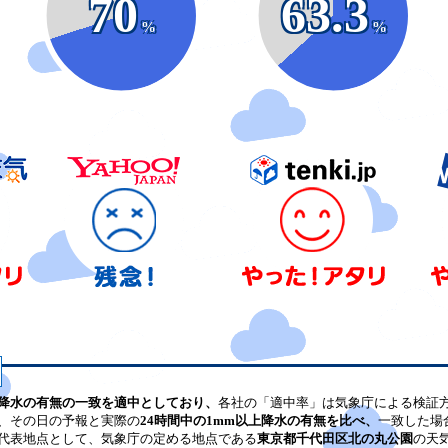
70
63.3
%
%
降水の有無の一致を適中としており、
各社の「適中率」は気象庁による検証
、その日の予報と実際の
24時間中の1mm以上降水の有無を比べ、
一致した場
代表地点として、気象庁の定める地点である
東京都千代田区北の丸公園
の天