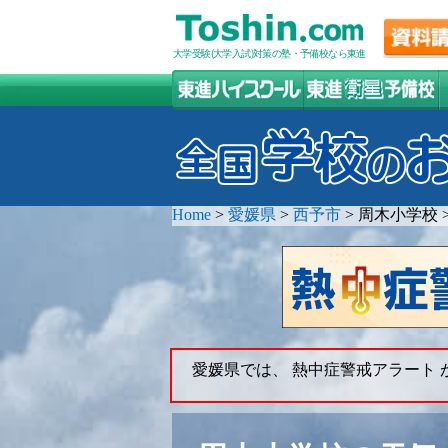
大学受験(大学入試)対策の塾・予備校なら東進
Home
>
愛媛県
>
西予市
>
周木小学校
愛媛県では、 熱中症警戒アラート