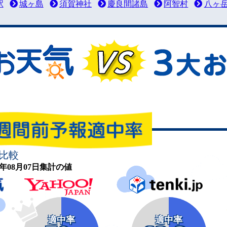
駅
城ヶ島
須賀神社
慶良間諸島
阿智村
八ヶ
比較
26年08月07日集計の値
適中率
適中率