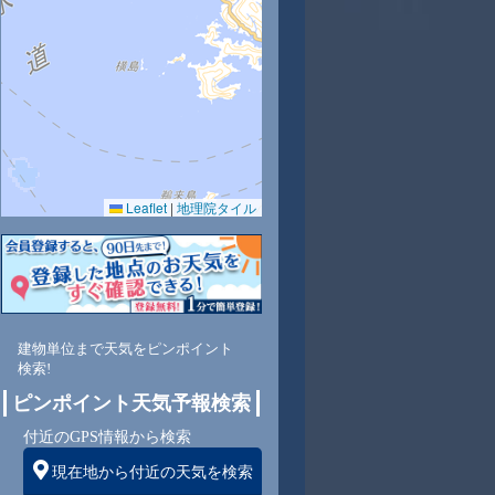
9
29
30
30
31
31
31
30
29
Leaflet
|
地理院タイル
7
64
62
60
59
56
59
62
66
西
北西
北西
北西
北西
北西
北西
北
北東
建物単位まで天気をピンポイント
検索!
3
3
3
3
3
3
3
3
ピンポイント天気予報検索
付近のGPS情報から検索
現在地から付近の天気を検索