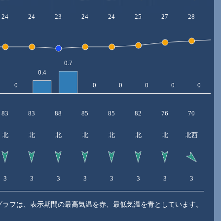
24
24
23
24
24
25
27
28
2
83
83
88
85
85
82
76
70
6
北
北
北
北
北
北
北
北西
北
3
3
3
3
3
3
3
3
3
グラフは、表示期間の最高気温を赤、最低気温を青としています。