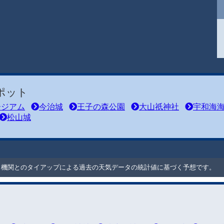
ポット
ージアム
今治城
王子の森公園
大山祇神社
宇和海
松山城
ート機関とのタイアップによる過去の天気データの統計値に基づく予想です。