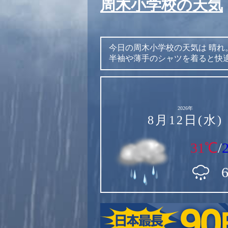
周木小学校の天気
今日の周木小学校の天気は
晴れ
半袖や薄手のシャツを着ると快
2026年
8月12日(水)
31℃
/