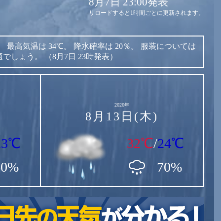
8月7日 23:00発表
リロードすると1時間ごとに更新されます。
。
最高気温は
34℃。
降水確率は
20％。
服装については
適でしょう。
（8月7日 23時発表）
2026年
8月13日(木)
23℃
32℃
/
24℃
60%
70%