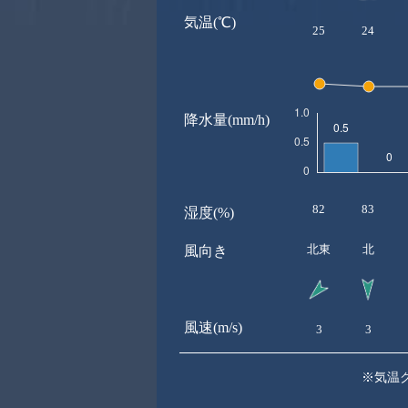
気温(℃)
25
24
降水量(mm/h)
82
83
湿度(%)
北東
北
風向き
風速(m/s)
3
3
※気温