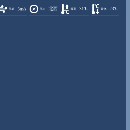
北西
31℃
23℃
3m/s
風速
風向
最高
最低