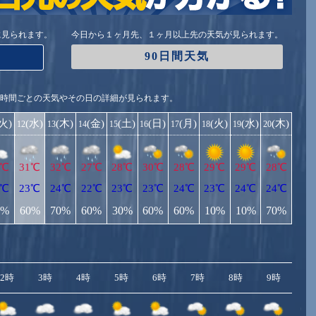
に見られます。
今日から１ヶ月先、１ヶ月以上先の天気が見られます。
90日間天気
1時間ごとの天気やその日の詳細が見られます。
(火)
(水)
(木)
(金)
(土)
(日)
(月)
(火)
(水)
(木)
12
13
14
15
16
17
18
19
20
2℃
31℃
32℃
27℃
28℃
30℃
28℃
29℃
29℃
28℃
3℃
23℃
24℃
22℃
23℃
23℃
24℃
23℃
24℃
24℃
0%
60%
70%
60%
30%
60%
60%
10%
10%
70%
2時
3時
4時
5時
6時
7時
8時
9時
10