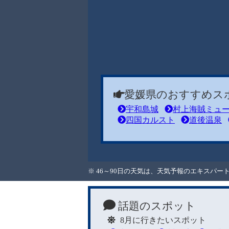
愛媛県のおすすめス
宇和島城
村上海賊ミュ
四国カルスト
道後温泉
※ 46～90日の天気は、天気予報のエキスパ
話題のスポット
8月に行きたいスポット