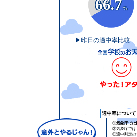
66.7
%
▶昨日の適中率比較
適中率について
①
気象庁では
②気象庁では
③適中判定の