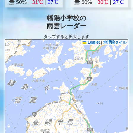
50%
31℃
|
27℃
60%
30℃
|
27℃
幡陽小学校の
雨雲レーダー
タップすると拡大します
Leaflet
|
地理院タイル