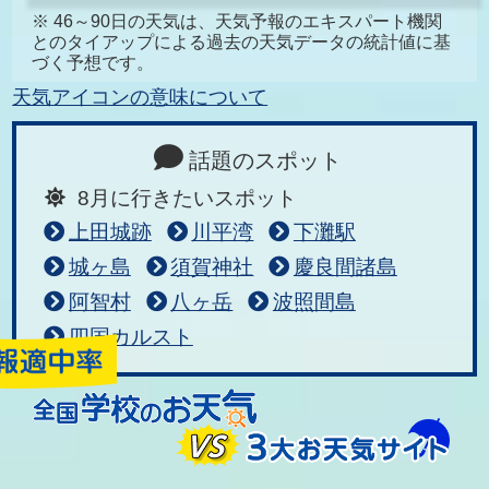
※ 46～90日の天気は、天気予報のエキスパート機関
とのタイアップによる過去の天気データの統計値に基
づく予想です。
天気アイコンの意味について
話題のスポット
8月に行きたいスポット
上田城跡
川平湾
下灘駅
城ヶ島
須賀神社
慶良間諸島
阿智村
八ヶ岳
波照間島
四国カルスト