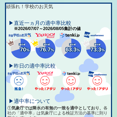
頑張れ！学校のお天気
▶直近一ヵ月の適中率比較
※2026/07/07～2026/08/05集計の値
適中率
適中率
適中率
適中率
70
76.7
63.3
73.3
%
%
%
%
▶昨日の適中率比較
▶適中率について
①
気象庁では降水の有無の一致を適中としており、
各
社の「適中率」は気象庁による検証方法の基準に則り