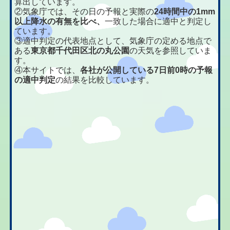
算出しています。
②気象庁では、その日の予報と実際の
24時間中の1mm
以上降水の有無を比べ、
一致した場合に適中と判定し
ています。
③適中判定の代表地点として、気象庁の定める地点で
ある
東京都千代田区北の丸公園
の天気を参照していま
す。
④本サイトでは、
各社が公開している7日前0時の予報
の適中判定
の結果を比較しています。