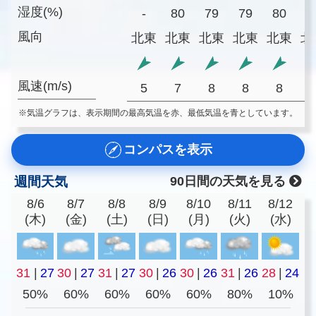
湿度(%)
-
80
79
79
80
8
風向
北東
北東
北東
北東
北東
北
風速(m/s)
5
7
8
8
8
※気温グラフは、表示期間の最高気温を赤、最低気温を青としています。
コンパスを表示
週間天気
90日間の天気を見る
8/6
8/7
8/8
8/9
8/10
8/11
8/12
(木)
(金)
(土)
(日)
(月)
(火)
(水)
31
|
27
30
|
27
31
|
27
30
|
26
30
|
26
31
|
26
28
|
24
50%
60%
60%
60%
60%
80%
10%