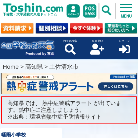
予備校・大学受験の東進ドットコム
MENU
お天気検索
会員登録
ログイン
Produced by 東進
Home
>
高知県
>
土佐清水市
高知県では、 熱中症警戒アラート が出ていま
す。熱中症に注意しましょう。
※出典：環境省熱中症予防情報サイト
幡陽小学校