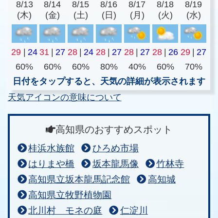
8/13
8/14
8/15
8/16
8/17
8/18
8/19
(木)
(金)
(土)
(日)
(月)
(火)
(水)
29
|
24
31
|
27
28
|
24
28
|
27
28
|
27
28
|
26
29
|
27
60%
60%
60%
80%
40%
60%
70%
日付をタップすると、天気の詳細が表示されます
天気アイコンの意味について
高知県のおすすめスポット
桂浜水族館
ひろめ市場
はりまや橋
坂本龍馬像
竹林寺
高知県立坂本龍馬記念館
高知城
高知県立牧野植物園
北川村 モネの庭
仁淀川