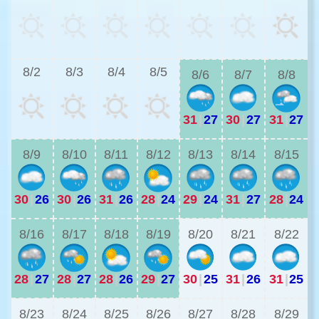
3
8/2
8/3
8/4
8/5
8/6
8/7
8/8
31
|
27
30
|
27
31
|
27
2
8/9
8/10
8/11
8/12
8/13
8/14
8/15
30
|
26
30
|
26
31
|
26
28
|
24
29
|
24
31
|
27
28
|
24
2
8/16
8/17
8/18
8/19
8/20
8/21
8/22
28
|
27
28
|
27
28
|
26
29
|
27
30
|
25
31
|
26
31
|
25
2
8/23
8/24
8/25
8/26
8/27
8/28
8/29