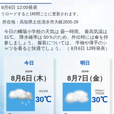
8月6日 12:00発表
リロードすると1時間ごとに更新されます。
所在地：
高知県土佐清水市大岐2835-29
今日の幡陽小学校の天気は
曇一時雨。
最高気温は
31℃。
降水確率は
50％のため、外出時には傘を持
参しましょう。
服装については、
半袖や薄手のシ
ャツを着ると快適でしょう。
（
8月6日 12時発表）
今日
明日
2026年
2026年
8
月
6
日
（木）
8
月
7
日
（金）
同時刻の
現在温度
予想温度
30℃
30℃