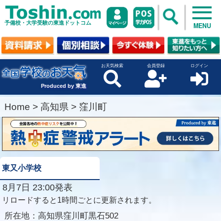
予備校・大学受験の東進ドットコム
MENU
お天気検索
会員登録
ログイン
Produced by 東進
Home
>
高知県
>
窪川町
東又小学校
8月7日 23:00発表
リロードすると1時間ごとに更新されます。
所在地：
高知県窪川町黒石502