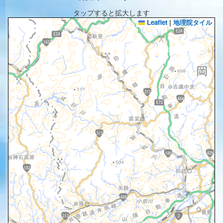
タップすると拡大します
Leaflet
|
地理院タイル