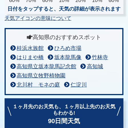
60%
70%
60%
10%
20%
10%
60%
日付をタップすると、天気の詳細が表示されます
天気アイコンの意味について
高知県のおすすめスポット
桂浜水族館
ひろめ市場
はりまや橋
坂本龍馬像
竹林寺
高知県立坂本龍馬記念館
高知城
高知県立牧野植物園
北川村 モネの庭
仁淀川
１ヶ月先のお天気も、
１ヶ月以上先のお天気
もわかる!
90日間天気