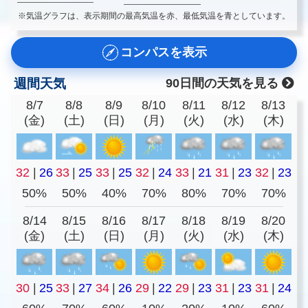
※気温グラフは、表示期間の最高気温を赤、最低気温を青としています。
コンパスを表示
週間天気
90日間の天気を見る
8/7
8/8
8/9
8/10
8/11
8/12
8/13
(金)
(土)
(日)
(月)
(火)
(水)
(木)
32
|
26
33
|
25
33
|
25
32
|
24
33
|
21
31
|
23
32
|
23
50%
50%
40%
70%
80%
70%
70%
8/14
8/15
8/16
8/17
8/18
8/19
8/20
(金)
(土)
(日)
(月)
(火)
(水)
(木)
30
|
25
33
|
27
34
|
26
29
|
22
29
|
23
31
|
23
31
|
24