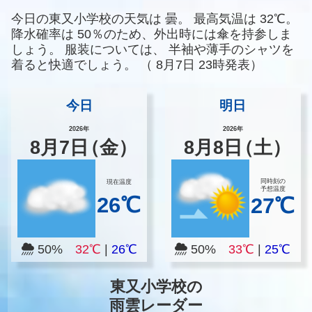
今日の東又小学校の天気は
曇。
最高気温は
32℃。
降水確率は
50％のため、外出時には傘を持参しま
しょう。
服装については、
半袖や薄手のシャツを
着ると快適でしょう。
（
8月7日 23時発表）
今日
明日
2026年
2026年
8
月
7
日
（金）
8
月
8
日
（土）
同時刻の
現在温度
予想温度
26℃
27℃
50%
32℃
|
26℃
50%
33℃
|
25℃
東又小学校の
雨雲レーダー