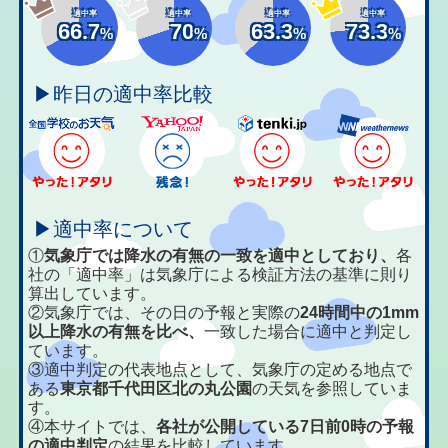
適中率
適中率
適中率
適中率
66.7
70
63.3
73.3
%
%
%
%
▶昨日の適中率比較
▶適中率について
①
気象庁では降水の有無の一致を適中としており、
各
社の「適中率」は気象庁による検証方法の基準に則り
算出しています。
②気象庁では、その日の予報と実際の
24時間中の1mm
以上降水の有無を比べ、
一致した場合に適中と判定し
ています。
③適中判定の代表地点として、気象庁の定める地点で
ある
東京都千代田区北の丸公園
の天気を参照していま
す。
④本サイトでは、
各社が公開している7日前0時の予報
の適中判定
の結果を比較しています。