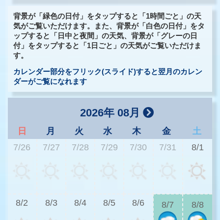
背景が「緑色の日付」をタップすると「1時間ごと」の天
気がご覧いただけます。また、背景が「白色の日付」をタ
ップすると「日中と夜間」の天気、背景が「グレーの日
付」をタップすると「1日ごと」の天気がご覧いただけま
す。
カレンダー部分をフリック(スライド)すると翌月のカレン
ダーがご覧になれます
2026年 08月
日
月
火
水
木
金
土
7/26
7/27
7/28
7/29
7/30
7/31
8/1
3
8/2
8/3
8/4
8/5
8/6
8/7
8/8