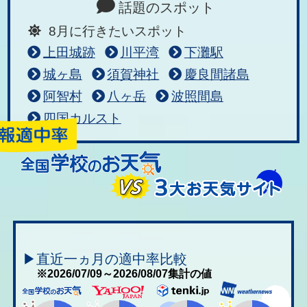
話題のスポット
8月に行きたいスポット
上田城跡
川平湾
下灘駅
城ヶ島
須賀神社
慶良間諸島
阿智村
八ヶ岳
波照間島
四国カルスト
▶直近一ヵ月の適中率比較
※2026/07/09～2026/08/07集計の値