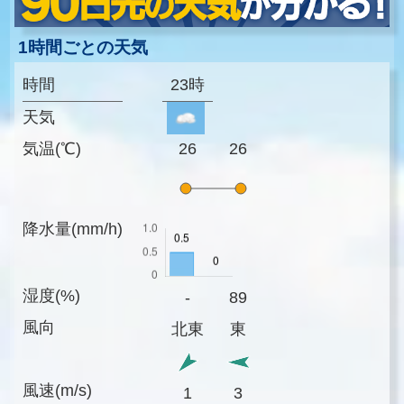
1時間ごとの天気
時間
23時
天気
気温(℃)
26
26
降水量(mm/h)
湿度(%)
-
89
風向
北東
東
風速(m/s)
1
3