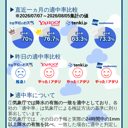
▶直近一ヵ月の適中率比較
※2026/07/07～2026/08/05集計の値
適中率
適中率
適中率
適中率
70
76.7
63.3
73.3
%
%
%
%
▶昨日の適中率比較
▶適中率について
①
気象庁では降水の有無の一致を適中としており、
各
社の「適中率」は気象庁による検証方法の基準に則り
算出しています。
②気象庁では、その日の予報と実際の
24時間中の1mm
以上降水の有無を比べ、
一致した場合に適中と判定し