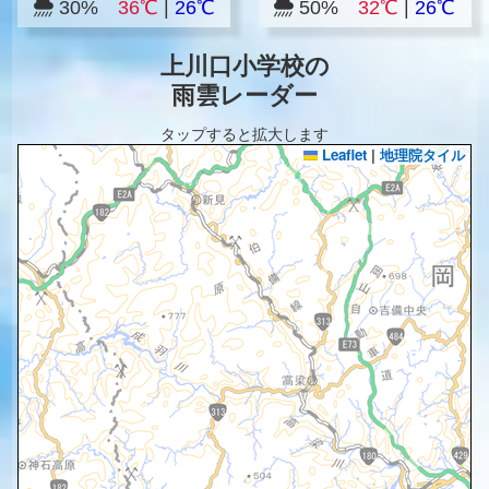
30%
36℃
|
26℃
50%
32℃
|
26℃
上川口小学校の
雨雲レーダー
タップすると拡大します
Leaflet
|
地理院タイル