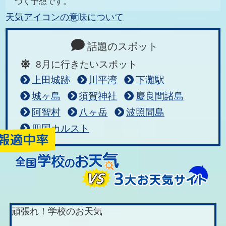
づく予想です。
天気アイコンの意味について
話題のスポット
8月に行きたいスポット
上田城跡
川平湾
下灘駅
城ヶ島
須賀神社
慶良間諸島
阿智村
八ヶ岳
波照間島
四国カルスト
頑張れ！学校のお天気