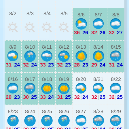
3
8/2
8/3
8/4
8/5
8/6
8/7
8/8
36
|
26
32
|
26
32
|
27
3
8/9
8/10
8/11
8/12
8/13
8/14
8/15
31
|
24
32
|
24
33
|
23
32
|
23
28
|
23
29
|
24
31
|
24
2
8/16
8/17
8/18
8/19
8/20
8/21
8/22
29
|
23
30
|
25
33
|
24
31
|
25
32
|
24
32
|
25
32
|
25
2
8/23
8/24
8/25
8/26
8/27
8/28
8/29