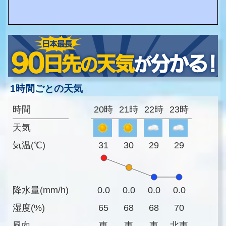
1時間ごとの天気
時間
20時
21時
22時
23時
天気
気温(℃)
31
30
29
29
降水量(mm/h)
0.0
0.0
0.0
0.0
湿度(%)
65
68
68
70
風向
東
東
東
北東