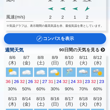
風速(m/s)
2
2
1
2
※気温グラフは、表示期間の最高気温を赤、最低気温を青としています。
コンパスを表示
週間天気
90日間の天気を見る
8/6
8/7
8/8
8/9
8/10
8/11
8/12
(木)
(金)
(土)
(日)
(月)
(火)
(水)
36
|
26
32
|
26
32
|
27
31
|
24
32
|
24
33
|
23
32
|
23
30%
50%
60%
30%
90%
70%
60%
8/13
8/14
8/15
8/16
8/17
8/18
8/19
(木)
(金)
(土)
(日)
(月)
(火)
(水)