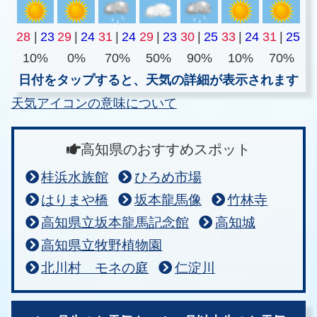
28
|
23
29
|
24
31
|
24
29
|
23
30
|
25
33
|
24
31
|
25
10%
0%
70%
50%
90%
10%
70%
日付をタップすると、天気の詳細が表示されます
天気アイコンの意味について
高知県のおすすめスポット
桂浜水族館
ひろめ市場
はりまや橋
坂本龍馬像
竹林寺
高知県立坂本龍馬記念館
高知城
高知県立牧野植物園
北川村 モネの庭
仁淀川