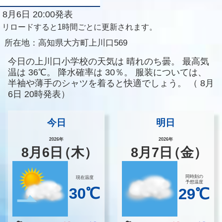
8月6日 20:00発表
リロードすると1時間ごとに更新されます。
所在地：
高知県大方町上川口569
今日の上川口小学校の天気は
晴れのち曇。
最高気
温は
36℃。
降水確率は
30％。
服装については、
半袖や薄手のシャツを着ると快適でしょう。
（
8月
6日 20時発表）
今日
明日
2026年
2026年
8
月
6
日
（木）
8
月
7
日
（金）
同時刻の
現在温度
予想温度
30℃
29℃