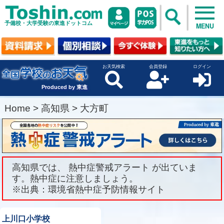
予備校・大学受験の東進ドットコム
MENU
お天気検索
会員登録
ログイン
Produced by 東進
Home
>
高知県
>
大方町
高知県では、 熱中症警戒アラート が出ていま
す。熱中症に注意しましょう。
※出典：環境省熱中症予防情報サイト
上川口小学校