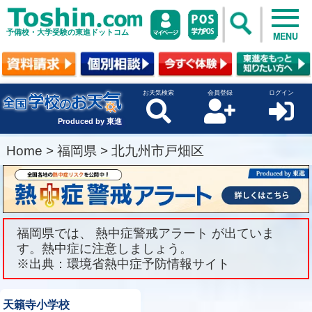
予備校・大学受験の東進ドットコム
MENU
お天気検索
会員登録
ログイン
Produced by 東進
Home
>
福岡県
>
北九州市戸畑区
福岡県では、 熱中症警戒アラート が出ていま
す。熱中症に注意しましょう。
※出典：環境省熱中症予防情報サイト
天籟寺小学校