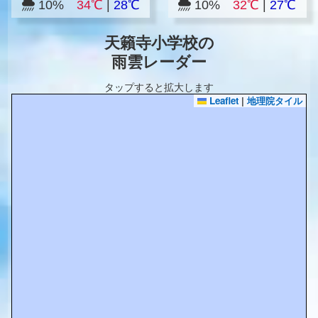
10%
34℃
|
28℃
10%
32℃
|
27℃
天籟寺小学校の
雨雲レーダー
タップすると拡大します
Leaflet
|
地理院タイル