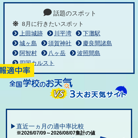
話題のスポット
8月に行きたいスポット
上田城跡
川平湾
下灘駅
城ヶ島
須賀神社
慶良間諸島
阿智村
八ヶ岳
波照間島
四国カルスト
▶直近一ヵ月の適中率比較
※2026/07/09～2026/08/07集計の値