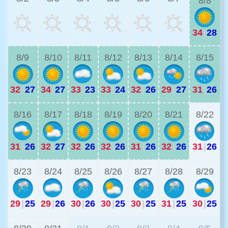
8/8
34
|
28
3
8/9
8/10
8/11
8/12
8/13
8/14
8/15
32
|
27
34
|
27
33
|
23
33
|
24
32
|
26
29
|
27
31
|
26
2
8/16
8/17
8/18
8/19
8/20
8/21
8/22
31
|
26
32
|
27
32
|
26
32
|
26
31
|
26
32
|
26
31
|
26
2
8/23
8/24
8/25
8/26
8/27
8/28
8/29
29
|
25
29
|
26
30
|
26
30
|
25
30
|
25
31
|
25
30
|
25
2