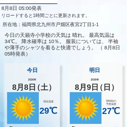
8月8日 05:00発表
リロードすると1時間ごとに更新されます。
所在地：
福岡県北九州市戸畑区夜宮2丁目1-1
今日の天籟寺小学校の天気は
晴れ。
最高気温は
34℃。
降水確率は
10％。
服装については、
半袖
や薄手のシャツを着ると快適でしょう。
（
8月8日
05時発表）
今日
明日
2026年
2026年
8
月
8
日
（土）
8
月
9
日
（日）
同時刻の
現在温度
予想温度
29℃
27℃