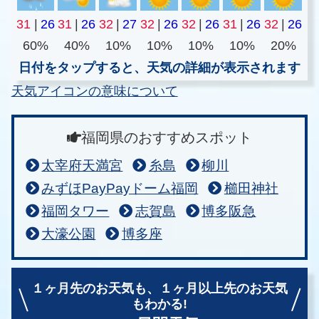
31
|
26
31
|
26
32
|
27
32
|
26
32
|
26
31
|
26
32
|
26
60%
40%
10%
10%
10%
10%
20%
日付をタップすると、天気の詳細が表示されます
天気アイコンの意味について
福岡県のおすすめスポット
太宰府天満宮
糸島
柳川
みずほPayPayドーム福岡
櫛田神社
福岡タワー
志賀島
博多阪急
大濠公園
博多座
１ヶ月先のお天気も、
１ヶ月以上先のお天気
もわかる!