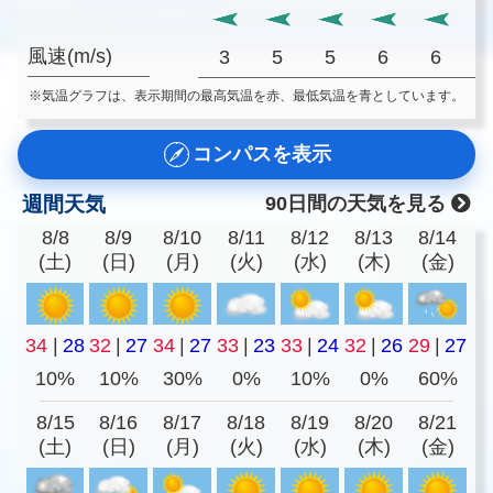
風速(m/s)
3
5
5
6
6
※気温グラフは、表示期間の最高気温を赤、最低気温を青としています。
コンパスを表示
週間天気
90日間の天気を見る
8/8
8/9
8/10
8/11
8/12
8/13
8/14
(土)
(日)
(月)
(火)
(水)
(木)
(金)
34
|
28
32
|
27
34
|
27
33
|
23
33
|
24
32
|
26
29
|
27
10%
10%
30%
0%
10%
0%
60%
8/15
8/16
8/17
8/18
8/19
8/20
8/21
(土)
(日)
(月)
(火)
(水)
(木)
(金)