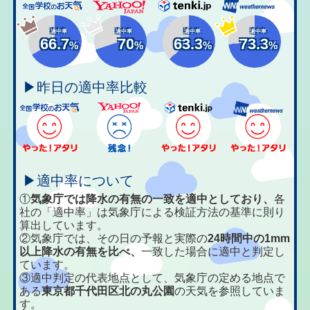
適中率
適中率
適中率
適中率
66.7
70
63.3
73.3
%
%
%
%
▶昨日の適中率比較
▶適中率について
①
気象庁では降水の有無の一致を適中としており、
各
社の「適中率」は気象庁による検証方法の基準に則り
算出しています。
②気象庁では、その日の予報と実際の
24時間中の1mm
以上降水の有無を比べ、
一致した場合に適中と判定し
ています。
③適中判定の代表地点として、気象庁の定める地点で
ある
東京都千代田区北の丸公園
の天気を参照していま
す。