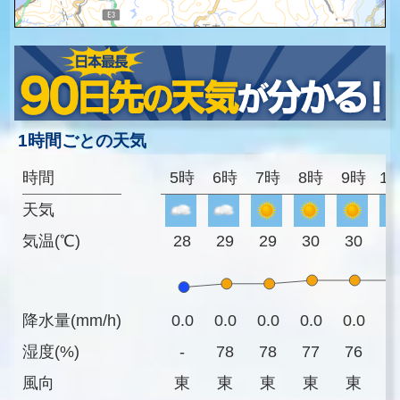
1時間ごとの天気
時間
5時
6時
7時
8時
9時
1
天気
気温(℃)
28
29
29
30
30
3
降水量(mm/h)
0.0
0.0
0.0
0.0
0.0
0
湿度(%)
-
78
78
77
76
7
風向
東
東
東
東
東