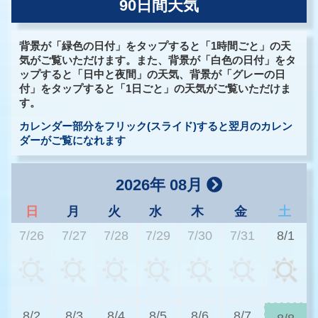
90日間天気
背景が「緑色の日付」をタップすると「1時間ごと」の天
気がご覧いただけます。また、背景が「白色の日付」をタ
ップすると「日中と夜間」の天気、背景が「グレーの日
付」をタップすると「1日ごと」の天気がご覧いただけま
す。
カレンダー部分をフリック(スライド)すると翌月のカレン
ダーがご覧になれます
2026年 08月
日
月
火
水
木
金
土
7/26
7/27
7/28
7/29
7/30
7/31
8/1
3
8/2
8/3
8/4
8/5
8/6
8/7