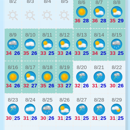
8/2
8/3
8/4
8/5
8/6
8/7
8/8
36
|
28
36
|
28
35
|
29
3
8/9
8/10
8/11
8/12
8/13
8/14
8/15
34
|
26
35
|
26
33
|
25
33
|
24
33
|
25
34
|
25
33
|
25
2
8/16
8/17
8/18
8/19
8/20
8/21
8/22
34
|
26
32
|
27
35
|
26
33
|
27
32
|
26
31
|
25
30
|
26
2
8/23
8/24
8/25
8/26
8/27
8/28
8/29
30
|
25
31
|
26
30
|
26
31
|
25
31
|
25
31
|
25
31
|
25
2