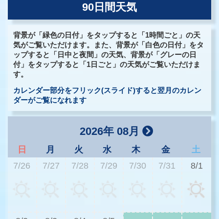
90日間天気
背景が「緑色の日付」をタップすると「1時間ごと」の天
気がご覧いただけます。また、背景が「白色の日付」をタ
ップすると「日中と夜間」の天気、背景が「グレーの日
付」をタップすると「1日ごと」の天気がご覧いただけま
す。
カレンダー部分をフリック(スライド)すると翌月のカレン
ダーがご覧になれます
2026年 08月
日
月
火
水
木
金
土
7/26
7/27
7/28
7/29
7/30
7/31
8/1
3