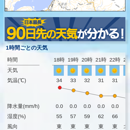
1時間ごとの天気
時間
18時
19時
20時
21時
22時
2
天気
気温(℃)
34
33
32
31
31
3
降水量(mm/h)
0.0
0.0
0.0
0.0
0.0
0
湿度(%)
55
57
59
62
66
6
風向
東
東
東
東
東
北