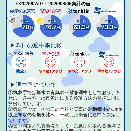
※2026/07/07～2026/08/05集計の値
適中率
適中率
適中率
適中率
70
76.7
63.3
73.3
%
%
%
%
▶昨日の適中率比較
▶適中率について
①
気象庁では降水の有無の一致を適中としており、
各
社の「適中率」は気象庁による検証方法の基準に則り
算出しています。
②気象庁では、その日の予報と実際の
24時間中の1mm
以上降水の有無を比べ、
一致した場合に適中と判定し
ています。
③適中判定の代表地点として、気象庁の定める地点で