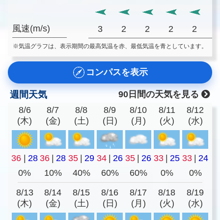
風速(m/s)
3
2
2
2
2
※気温グラフは、表示期間の最高気温を赤、最低気温を青としています。
コンパスを表示
週間天気
90日間の天気を見る
8/6
8/7
8/8
8/9
8/10
8/11
8/12
(木)
(金)
(土)
(日)
(月)
(火)
(水)
36
|
28
36
|
28
35
|
29
34
|
26
35
|
26
33
|
25
33
|
24
0%
10%
40%
60%
60%
0%
0%
8/13
8/14
8/15
8/16
8/17
8/18
8/19
(木)
(金)
(土)
(日)
(月)
(火)
(水)