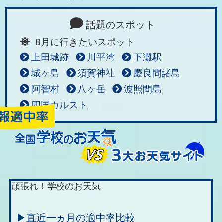
話題のスポット
8月に行きたいスポット
上田城跡
川平湾
下灘駅
城ヶ島
須賀神社
慶良間諸島
阿智村
八ヶ岳
波照間島
四国カルスト
頑張れ！学校のお天気
▶直近一ヵ月の適中率比較