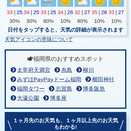
33
|
25
34
|
25
33
|
25
34
|
26
32
|
27
35
|
26
33
|
27
30%
30%
80%
10%
80%
10%
10%
日付をタップすると、天気の詳細が表示されます
天気アイコンの意味について
福岡県のおすすめスポット
太宰府天満宮
糸島
柳川
みずほPayPayドーム福岡
櫛田神社
福岡タワー
志賀島
博多阪急
大濠公園
博多座
１ヶ月先のお天気も、
１ヶ月以上先のお天気
もわかる!