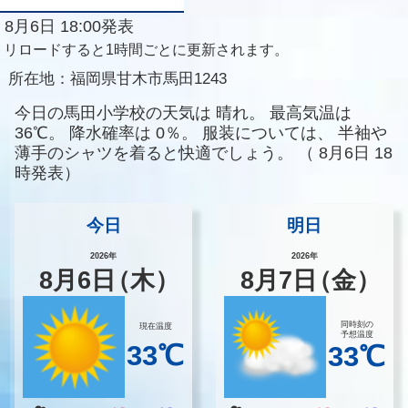
8月6日 18:00発表
リロードすると1時間ごとに更新されます。
所在地：
福岡県甘木市馬田1243
今日の馬田小学校の天気は
晴れ。
最高気温は
36℃。
降水確率は
0％。
服装については、
半袖や
薄手のシャツを着ると快適でしょう。
（
8月6日 18
時発表）
今日
明日
2026年
2026年
8
月
6
日
（木）
8
月
7
日
（金）
同時刻の
現在温度
予想温度
33℃
33℃