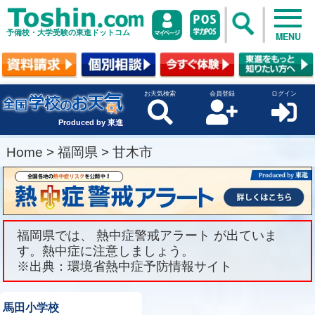
予備校・大学受験の東進ドットコム
MENU
お天気検索
会員登録
ログイン
Produced by 東進
Home
>
福岡県
>
甘木市
福岡県では、 熱中症警戒アラート が出ていま
す。熱中症に注意しましょう。
※出典：環境省熱中症予防情報サイト
馬田小学校