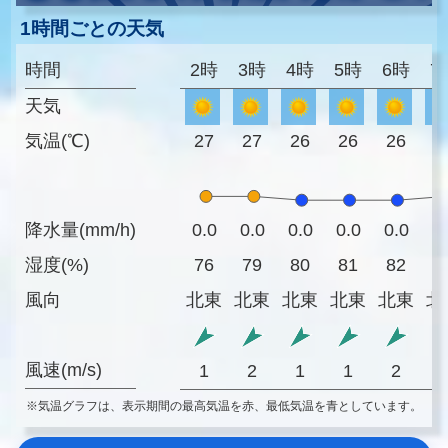
1時間ごとの天気
時間
2時
3時
4時
5時
6時
7
天気
気温(℃)
27
27
26
26
26
2
降水量(mm/h)
0.0
0.0
0.0
0.0
0.0
0
湿度(%)
76
79
80
81
82
7
風向
北東
北東
北東
北東
北東
北
風速(m/s)
1
2
1
1
2
※気温グラフは、表示期間の最高気温を赤、最低気温を青としています。