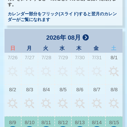
す。
カレンダー部分をフリック(スライド)すると翌月のカレン
ダーがご覧になれます
2026年 08月
日
月
火
水
木
金
土
7/26
7/27
7/28
7/29
7/30
7/31
8/1
3
8/2
8/3
8/4
8/5
8/6
8/7
8/8
3
8/9
8/10
8/11
8/12
8/13
8/14
8/15