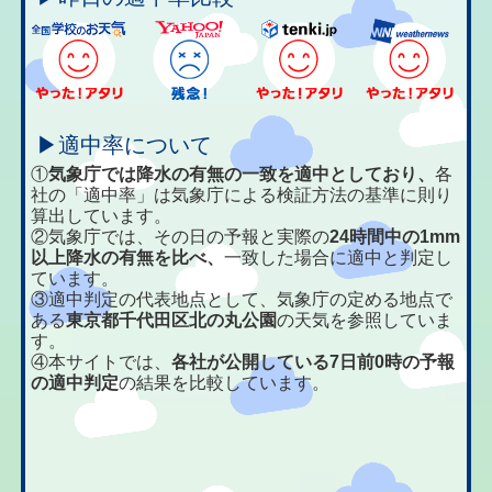
▶適中率について
①
気象庁では降水の有無の一致を適中としており、
各
社の「適中率」は気象庁による検証方法の基準に則り
算出しています。
②気象庁では、その日の予報と実際の
24時間中の1mm
以上降水の有無を比べ、
一致した場合に適中と判定し
ています。
③適中判定の代表地点として、気象庁の定める地点で
ある
東京都千代田区北の丸公園
の天気を参照していま
す。
④本サイトでは、
各社が公開している7日前0時の予報
の適中判定
の結果を比較しています。