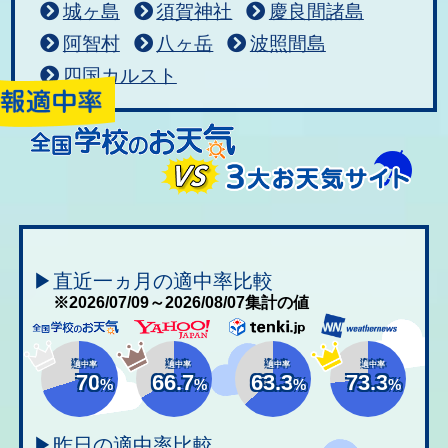
城ヶ島
須賀神社
慶良間諸島
阿智村
八ヶ岳
波照間島
四国カルスト
▶直近一ヵ月の適中率比較
※2026/07/09～2026/08/07集計の値
適中率
適中率
適中率
適中率
70
66.7
63.3
73.3
%
%
%
%
▶昨日の適中率比較