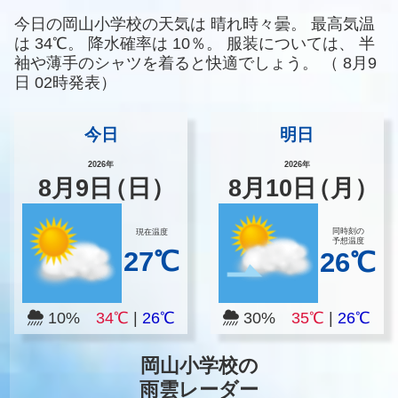
今日の岡山小学校の天気は
晴れ時々曇。
最高気温
は
34℃。
降水確率は
10％。
服装については、
半
袖や薄手のシャツを着ると快適でしょう。
（
8月9
日 02時発表）
今日
明日
2026年
2026年
8
月
9
日
（日）
8
月
10
日
（月）
同時刻の
現在温度
予想温度
27℃
26℃
10%
34℃
|
26℃
30%
35℃
|
26℃
岡山小学校の
雨雲レーダー