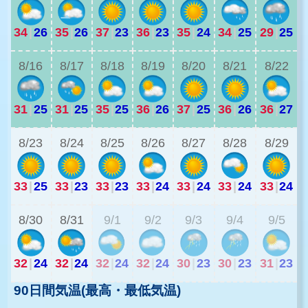
34
|
26
35
|
26
37
|
23
36
|
23
35
|
24
34
|
25
29
|
25
3
8/16
8/17
8/18
8/19
8/20
8/21
8/22
31
|
25
31
|
25
35
|
25
36
|
26
37
|
25
36
|
26
36
|
27
2
8/23
8/24
8/25
8/26
8/27
8/28
8/29
33
|
25
33
|
23
33
|
23
33
|
24
33
|
24
33
|
24
33
|
24
2
8/30
8/31
9/1
9/2
9/3
9/4
9/5
32
|
24
32
|
24
32
|
24
32
|
24
30
|
23
30
|
23
31
|
23
90日間気温(最高・最低気温)