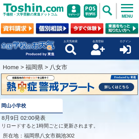
予備校・大学受験の東進ドットコム
MENU
お天気検索
会員登録
ログイン
Produced by 東進
Home
>
福岡県
>
八女市
岡山小学校
8月9日 02:00発表
リロードすると1時間ごとに更新されます。
所在地：
福岡県八女市鵜池302