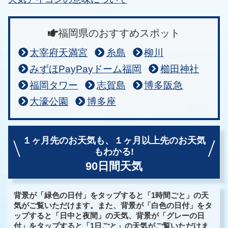
福岡県のおすすめスポット
太宰府天満宮
糸島
柳川
みずほPayPayドーム福岡
櫛田神社
福岡タワー
志賀島
博多阪急
大濠公園
博多座
１ヶ月先のお天気も、
１ヶ月以上先のお天気
もわかる!
90日間天気
背景が「緑色の日付」をタップすると「1時間ごと」の天
気がご覧いただけます。また、背景が「白色の日付」をタ
ップすると「日中と夜間」の天気、背景が「グレーの日
付」をタップすると「1日ごと」の天気がご覧いただけま