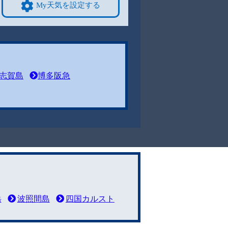
My天気を設定する
志賀島
博多阪急
岳
波照間島
四国カルスト