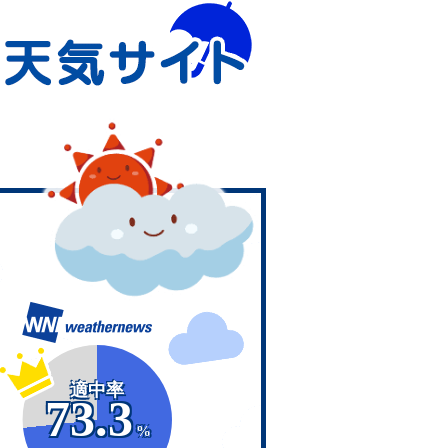
適中率
73.3
%