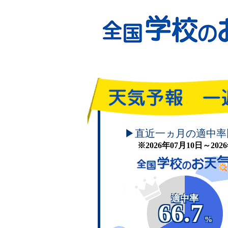
頑張れ！学校のお天気
▶直近一ヵ月の適中率
※2026年07月10日～20
適中率
66.7
%