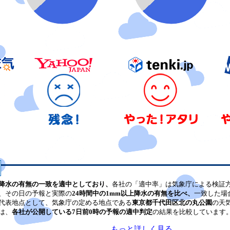
降水の有無の一致を適中としており、
各社の「適中率」は気象庁による検証
、その日の予報と実際の
24時間中の1mm以上降水の有無を比べ、
一致した場
代表地点として、気象庁の定める地点である
東京都千代田区北の丸公園
の天
は、
各社が公開している7日前0時の予報の適中判定
の結果を比較しています
もっと詳しく見る