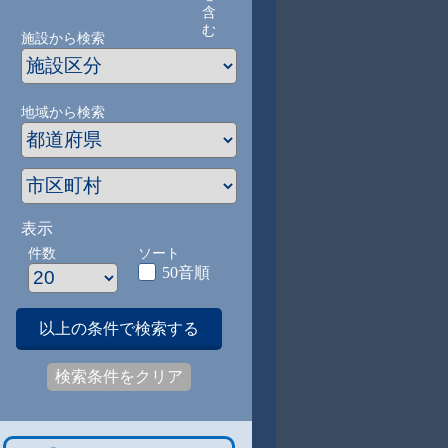
含
む
施設から検索
地域から検索
表示
件数
ソート
50音順
以上の条件で検索する
検索条件をクリア