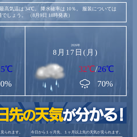
最高気温は
34℃。
降水確率は
10％。
服装については
適でしょう。
（8月9日 18時発表）
2026年
8月17日(月)
25℃
32℃
/
26℃
80%
70%
に見られます。
今日から１ヶ月先、１ヶ月以上先の天気が見られます。