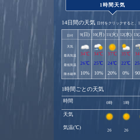
1時間天気
14日間の天気
日付をクリックすると、
(日)
(月)
(火)
(水)
9
10
11
12
13
日付
天気
34℃
34℃
37℃
35℃
3
最高気温
26℃
25℃
24℃
22℃
2
最低気温
10%
10%
20%
0%
9
降水確率
1時間ごとの天気
時間
0時
1時
天気
気温(℃)
26
26