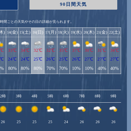
90日間天気
1時間ごとの天気やその日の詳細が見られます。
(木)
(金)
(土)
(日)
(月)
(火)
(水)
(木)
(金)
(土)
14
15
16
17
18
19
20
21
22
4℃
33℃
34℃
32℃
32℃
35℃
37℃
30℃
31℃
34℃
5℃
24℃
24℃
25℃
26℃
25℃
26℃
27℃
27℃
27℃
0%
80%
80%
80%
70%
70%
10%
10%
40%
40%
2時
3時
4時
5時
6時
7時
8時
9時
10
26
25
25
25
24
26
26
26
2