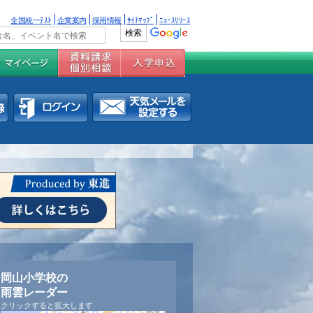
全国統一ﾃｽﾄ
企業案内
採用情報
ｻｲﾄﾏｯﾌﾟ
ﾆｭｰｽﾘﾘｰｽ
岡山小学校の
雨雲レーダー
クリックすると拡大します