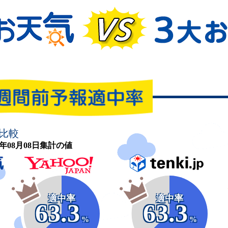
比較
26年08月08日集計の値
適中率
適中率
63.3
63.3
%
%