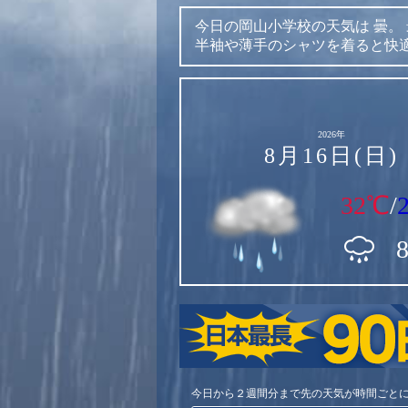
今日の岡山小学校の天気は
曇。
半袖や薄手のシャツを着ると快
2026年
8月16日(日)
32℃
/
今日から２週間分まで先の天気が時間ごと