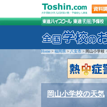
大学受験(大学入試)対策の塾・予備校なら東進
Home
>
福岡県
>
八女市
>
岡山小学校
岡山小学校の天気