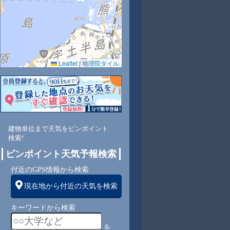
Leaflet
|
地理院タイル
7
72
77
83
88
86
83
81
78
東
東
東
東
東
東
東
東
東
建物単位まで天気をピンポイント
検索!
1
1
2
2
2
2
2
2
ピンポイント天気予報検索
付近のGPS情報から検索
現在地から付近の天気を検索
キーワードから検索
を