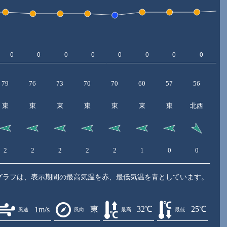
79
76
73
70
70
60
57
56
6
東
東
東
東
東
東
東
北西
2
2
2
2
2
1
0
0
1
グラフは、表示期間の最高気温を赤、最低気温を青としています。
東
32℃
25℃
1m/s
風速
風向
最高
最低