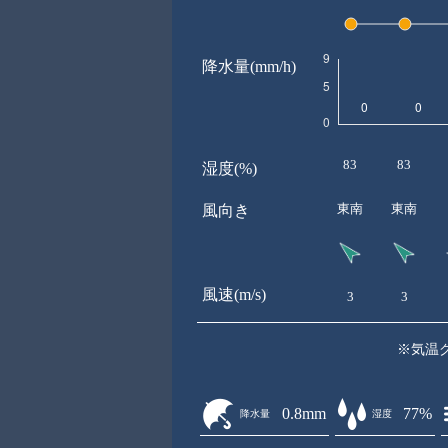
降水量(mm/h)
83
83
湿度(%)
東南
東南
風向き
風速(m/s)
3
3
※気温
0.8mm
77%
降水量
湿度