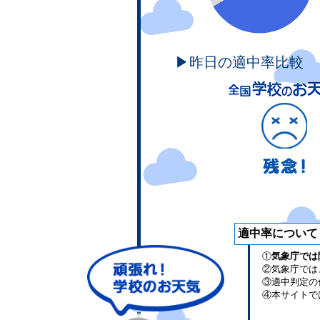
▶昨日の適中率比較
適中率について
①
気象庁では
②気象庁では
③適中判定の
④本サイトで