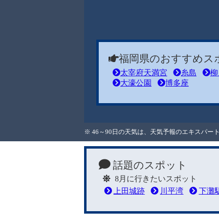
福岡県のおすすめス
太宰府天満宮
糸島
柳
大濠公園
博多座
※ 46～90日の天気は、天気予報のエキスパ
話題のスポット
8月に行きたいスポット
上田城跡
川平湾
下灘