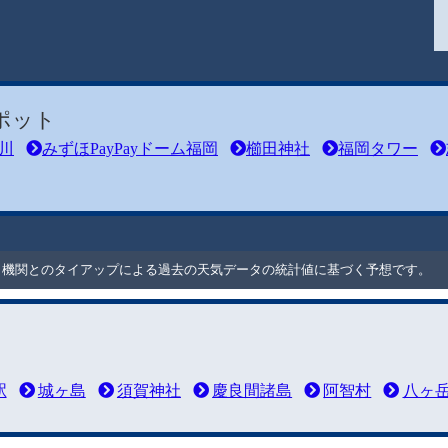
ポット
川
みずほPayPayドーム福岡
櫛田神社
福岡タワー
ート機関とのタイアップによる過去の天気データの統計値に基づく予想です。
駅
城ヶ島
須賀神社
慶良間諸島
阿智村
八ヶ