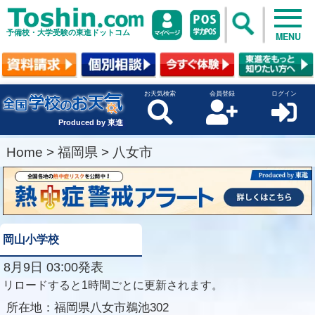
予備校・大学受験の東進ドットコム
MENU
お天気検索
会員登録
ログイン
Produced by 東進
Home
>
福岡県
>
八女市
岡山小学校
8月9日 03:00発表
リロードすると1時間ごとに更新されます。
所在地：
福岡県八女市鵜池302