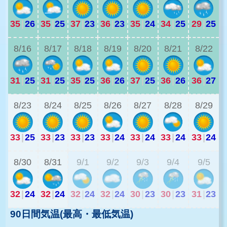
35
|
26
35
|
25
37
|
23
36
|
23
35
|
24
34
|
25
29
|
25
3
8/16
8/17
8/18
8/19
8/20
8/21
8/22
31
|
25
31
|
25
35
|
25
36
|
26
37
|
25
36
|
26
36
|
27
2
8/23
8/24
8/25
8/26
8/27
8/28
8/29
33
|
25
33
|
23
33
|
23
33
|
24
33
|
24
33
|
24
33
|
24
2
8/30
8/31
9/1
9/2
9/3
9/4
9/5
32
|
24
32
|
24
32
|
24
32
|
24
30
|
23
30
|
23
31
|
23
90日間気温(最高・最低気温)