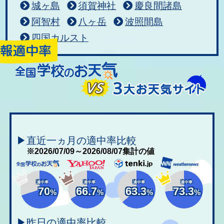
城ヶ島
須賀神社
慶良間諸島
阿智村
八ヶ岳
波照間島
四国カルスト
▶直近一ヵ月の適中率比較
※2026/07/09～2026/08/07集計の値
適中率
適中率
適中率
適中率
70
66.7
63.3
73.3
%
%
%
%
▶昨日の適中率比較