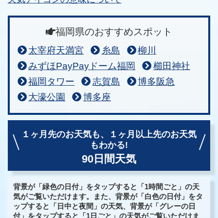
福岡県のおすすめスポット
太宰府天満宮
糸島
柳川
みずほPayPayドーム福岡
櫛田神社
福岡タワー
志賀島
博多阪急
大濠公園
博多座
１ヶ月先のお天気も、
１ヶ月以上先のお天気
もわかる!
90日間天気
背景が「緑色の日付」をタップすると「1時間ごと」の天
気がご覧いただけます。また、背景が「白色の日付」をタ
ップすると「日中と夜間」の天気、背景が「グレーの日
付」をタップすると「1日ごと」の天気がご覧いただけま