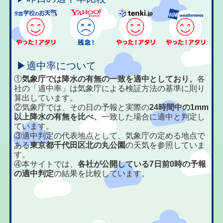
▶適中率について
①
気象庁では降水の有無の一致を適中としており、
各
社の「適中率」は気象庁による検証方法の基準に則り
算出しています。
②気象庁では、その日の予報と実際の
24時間中の1mm
以上降水の有無を比べ、
一致した場合に適中と判定し
ています。
③適中判定の代表地点として、気象庁の定める地点で
ある
東京都千代田区北の丸公園
の天気を参照していま
す。
④本サイトでは、
各社が公開している7日前0時の予報
の適中判定
の結果を比較しています。