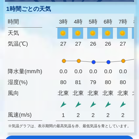
1時間ごとの天気
時間
3時
4時
5時
6時
7時
8
天気
気温(℃)
27
27
26
26
27
2
降水量(mm/h)
0.0
0.0
0.0
0.0
0.0
0
湿度(%)
80
81
79
80
80
7
風向
北東
北東
北東
北東
北東
北
風速(m/s)
1
2
2
2
2
※気温グラフは、表示期間の最高気温を赤、最低気温を青としています。