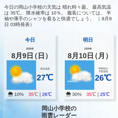
今日の岡山小学校の天気は
晴れ時々曇。
最高気温
は
35℃。
降水確率は
10％。
服装については、
半
袖や薄手のシャツを着ると快適でしょう。
（
8月9
日 03時発表）
今日
明日
2026年
2026年
8
月
9
日
（日）
8
月
10
日
（月）
同時刻の
現在温度
予想温度
27℃
26℃
10%
35℃
|
26℃
30%
35℃
|
25℃
岡山小学校の
雨雲レーダー