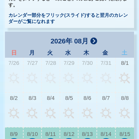
す。
カレンダー部分をフリック(スライド)すると翌月のカレン
ダーがご覧になれます
2026年 08月
日
月
火
水
木
金
土
7/26
7/27
7/28
7/29
7/30
7/31
8/1
3
8/2
8/3
8/4
8/5
8/6
8/7
8/8
3
8/9
8/10
8/11
8/12
8/13
8/14
8/15