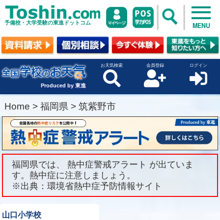
予備校・大学受験の東進ドットコム
MENU
お天気検索
会員登録
ログイン
Produced by 東進
Home
>
福岡県
>
筑紫野市
福岡県では、 熱中症警戒アラート が出ていま
す。熱中症に注意しましょう。
※出典：環境省熱中症予防情報サイト
山口小学校