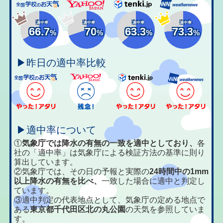
適中率
適中率
適中率
適中率
66.7
70
63.3
73.3
%
%
%
%
▶昨日の適中率比較
▶適中率について
①
気象庁では降水の有無の一致を適中としており、
各
社の「適中率」は気象庁による検証方法の基準に則り
算出しています。
②気象庁では、その日の予報と実際の
24時間中の1mm
以上降水の有無を比べ、
一致した場合に適中と判定し
ています。
③適中判定の代表地点として、気象庁の定める地点で
ある
東京都千代田区北の丸公園
の天気を参照していま
す。