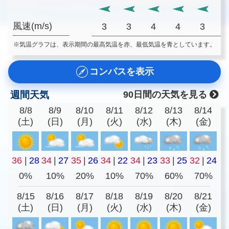
風速(m/s)
3
3
4
4
3
※気温グラフは、表示期間の最高気温を赤、最低気温を青としています。
コンパスを表示
週間天気
90日間の天気を見る
8/8
8/9
8/10
8/11
8/12
8/13
8/14
(土)
(日)
(月)
(火)
(水)
(木)
(金)
36
|
28
34
|
27
35
|
26
34
|
22
34
|
23
33
|
25
32
|
24
0%
10%
20%
10%
70%
60%
70%
8/15
8/16
8/17
8/18
8/19
8/20
8/21
(土)
(日)
(月)
(火)
(水)
(木)
(金)