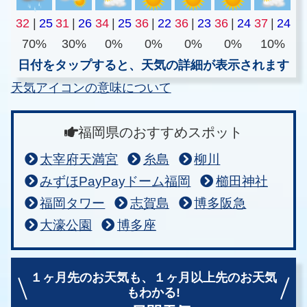
32
|
25
31
|
26
34
|
25
36
|
22
36
|
23
36
|
24
37
|
24
70%
30%
0%
0%
0%
0%
10%
日付をタップすると、天気の詳細が表示されます
天気アイコンの意味について
福岡県のおすすめスポット
太宰府天満宮
糸島
柳川
みずほPayPayドーム福岡
櫛田神社
福岡タワー
志賀島
博多阪急
大濠公園
博多座
１ヶ月先のお天気も、
１ヶ月以上先のお天気
もわかる!