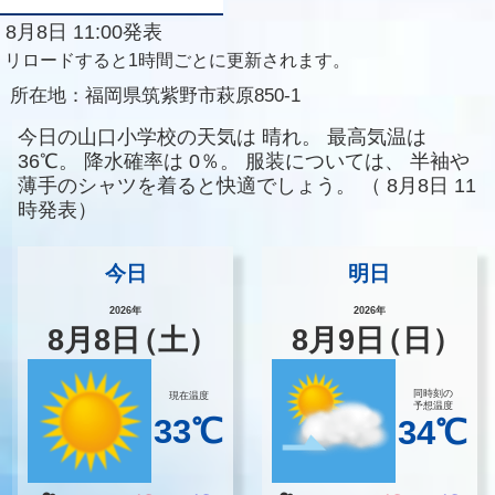
8月8日 11:00発表
リロードすると1時間ごとに更新されます。
所在地：
福岡県筑紫野市萩原850-1
今日の山口小学校の天気は
晴れ。
最高気温は
36℃。
降水確率は
0％。
服装については、
半袖や
薄手のシャツを着ると快適でしょう。
（
8月8日 11
時発表）
今日
明日
2026年
2026年
8
月
8
日
（土）
8
月
9
日
（日）
同時刻の
現在温度
予想温度
33℃
34℃