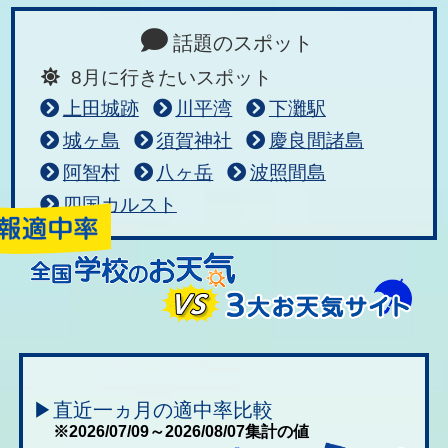
話題のスポット
8月に行きたいスポット
上田城跡
川平湾
下灘駅
城ヶ島
須賀神社
慶良間諸島
阿智村
八ヶ岳
波照間島
四国カルスト
▶直近一ヵ月の適中率比較
※2026/07/09～2026/08/07集計の値