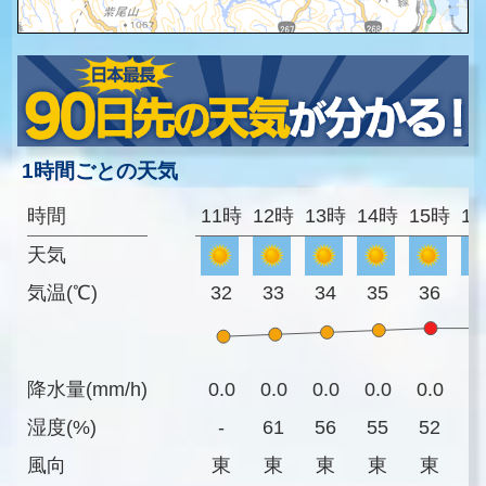
1時間ごとの天気
時間
11時
12時
13時
14時
15時
1
天気
気温(℃)
32
33
34
35
36
3
降水量(mm/h)
0.0
0.0
0.0
0.0
0.0
0
湿度(%)
-
61
56
55
52
5
風向
東
東
東
東
東