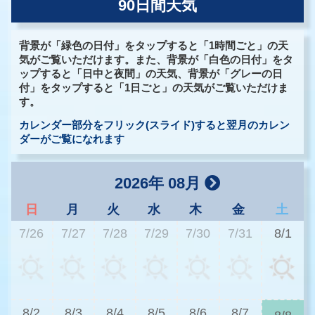
90日間天気
背景が「緑色の日付」をタップすると「1時間ごと」の天
気がご覧いただけます。また、背景が「白色の日付」をタ
ップすると「日中と夜間」の天気、背景が「グレーの日
付」をタップすると「1日ごと」の天気がご覧いただけま
す。
カレンダー部分をフリック(スライド)すると翌月のカレン
ダーがご覧になれます
2026年 08月
日
月
火
水
木
金
土
7/26
7/27
7/28
7/29
7/30
7/31
8/1
3
8/2
8/3
8/4
8/5
8/6
8/7