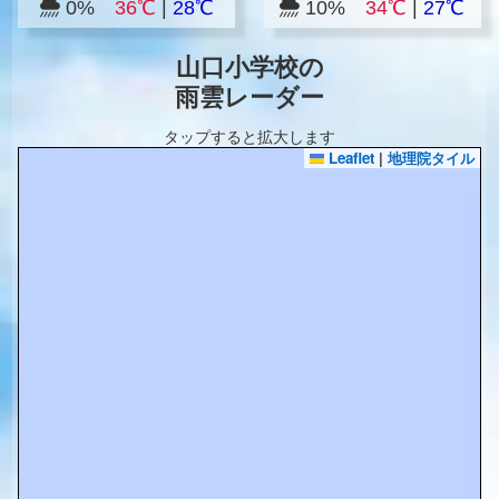
0%
36℃
|
28℃
10%
34℃
|
27℃
山口小学校の
雨雲レーダー
タップすると拡大します
Leaflet
|
地理院タイル