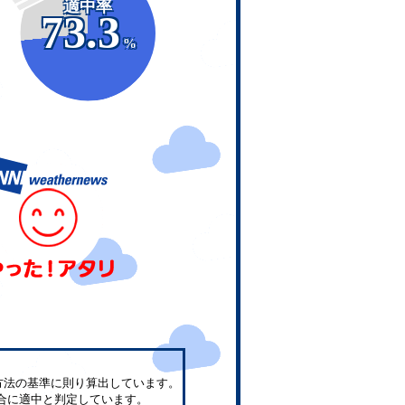
適中率
73.3
%
方法の基準に則り算出しています。
合に適中と判定しています。