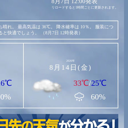
8月7日 12:00発表
リロードすると1時間ごとに更新されます。
ち晴れ。
最高気温は
36℃。
降水確率は
10％。
服装につ
ると快適でしょう。
（8月7日 12時発表）
2026年
8月14日(金)
26℃
33℃
/
25℃
60%
60%