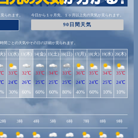
に見られます。
今日から１ヶ月先、１ヶ月以上先の天気が見られます。
90日間天気
1時間ごとの天気やその日の詳細が見られます。
(火)
(水)
(木)
(金)
(土)
(日)
(月)
(火)
(水)
(木)
12
13
14
15
16
17
18
19
20
4℃
33℃
32℃
33℃
34℃
33℃
36℃
35℃
34℃
35℃
3℃
24℃
26℃
25℃
25℃
25℃
24℃
24℃
25℃
24℃
0%
30%
60%
60%
60%
80%
40%
60%
10%
10%
2時
3時
4時
5時
6時
7時
8時
9時
10