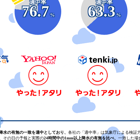
適中率
適中率
76.7
63.3
%
%
降水の有無の一致を適中としており、
各社の「適中率」は気象庁による検証
、その日の予報と実際の
24時間中の1mm以上降水の有無を比べ、
一致した場