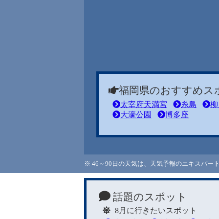
福岡県のおすすめス
太宰府天満宮
糸島
柳
大濠公園
博多座
※ 46～90日の天気は、天気予報のエキスパ
話題のスポット
8月に行きたいスポット