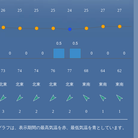
26
25
25
25
24
25
27
27
2
73
74
74
76
77
68
64
62
6
北東
北東
北東
北東
北東
東南
東南
東南
北
3
2
2
2
2
0
1
1
0
グラフは、表示期間の最高気温を赤、最低気温を青としています。