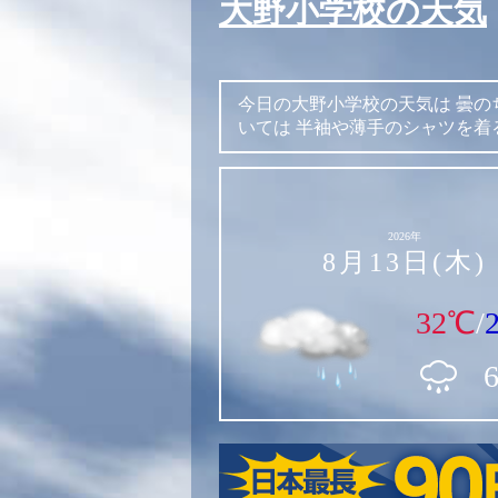
大野小学校の天気
今日の大野小学校の天気は
曇の
いては
半袖や薄手のシャツを着
2026年
8月13日(木)
32℃
/