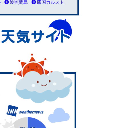
岳
波照間島
四国カルスト