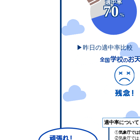
適中率
70
%
▶昨日の適中率比較
適中率について
①
気象庁では
②気象庁では