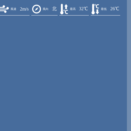
北
32℃
26℃
2m/s
風速
風向
最高
最低