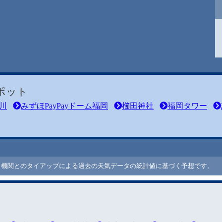
ポット
川
みずほPayPayドーム福岡
櫛田神社
福岡タワー
ート機関とのタイアップによる過去の天気データの統計値に基づく予想です。