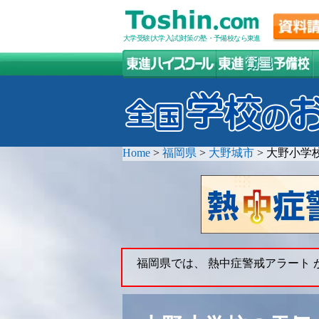
大学受験(大学入試)対策の塾・予備校なら東進
Home
>
福岡県
>
大野城市
>
大野小学
福岡県では、 熱中症警戒アラート