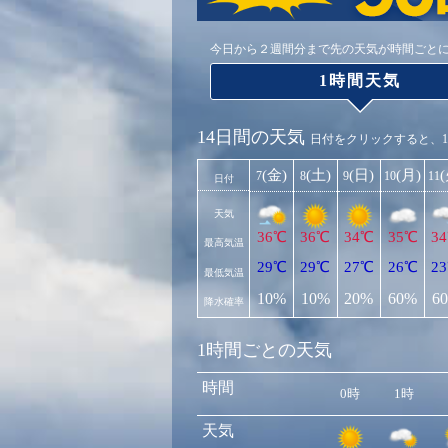
今日から２週間分まで先の天気が時間ごと
1時間天気
14日間の天気
日付をクリックすると、
(金)
(土)
(日)
(月)
7
8
9
10
11
日付
天気
36℃
36℃
34℃
35℃
3
最高気温
29℃
29℃
27℃
26℃
2
最低気温
10%
10%
20%
60%
6
降水確率
1時間ごとの天気
時間
0時
1時
天気