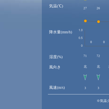
気温(℃)
27
26
降水量(mm/h)
71
72
湿度(%)
北
北
風向き
風速(m/s)
3
3
※気温