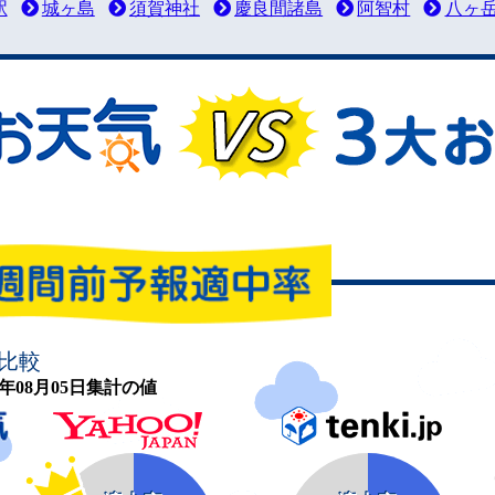
駅
城ヶ島
須賀神社
慶良間諸島
阿智村
八ヶ
比較
26年08月05日集計の値