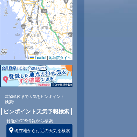
7
28
29
30
31
31
32
32
31
Leaflet
|
地理院タイル
0
57
54
52
55
55
52
51
51
東
北
北
北
北
北
北
北
北西
建物単位まで天気をピンポイント
検索!
1
2
2
3
3
3
3
2
ピンポイント天気予報検索
付近のGPS情報から検索
現在地から付近の天気を検索