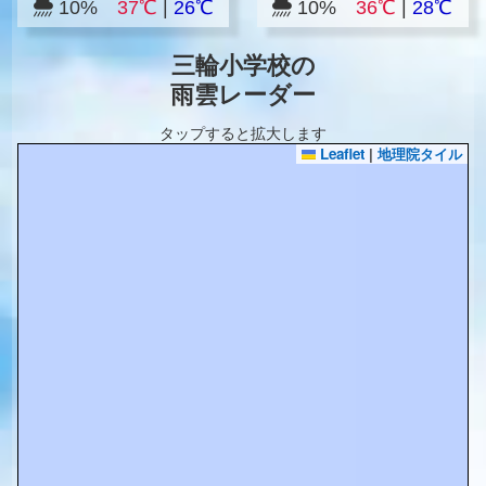
10%
37℃
|
26℃
10%
36℃
|
28℃
三輪小学校の
雨雲レーダー
タップすると拡大します
Leaflet
|
地理院タイル