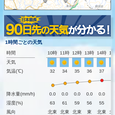
1時間ごとの天気
時間
10時
11時
12時
13時
14時
1
天気
気温(℃)
32
34
35
36
37
3
降水量(mm/h)
0.0
0.0
0.0
0.0
0.0
0
湿度(%)
63
61
59
56
55
5
風向
北東
北東
北東
東
北東
北