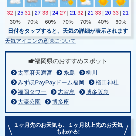
32
|
25
31
|
27
33
|
24
27
|
21
32
|
21
33
|
20
33
|
21
30%
70%
60%
70%
70%
40%
60%
日付をタップすると、天気の詳細が表示されます
天気アイコンの意味について
福岡県のおすすめスポット
太宰府天満宮
糸島
柳川
みずほPayPayドーム福岡
櫛田神社
福岡タワー
志賀島
博多阪急
大濠公園
博多座
１ヶ月先のお天気も、
１ヶ月以上先のお天気
もわかる!