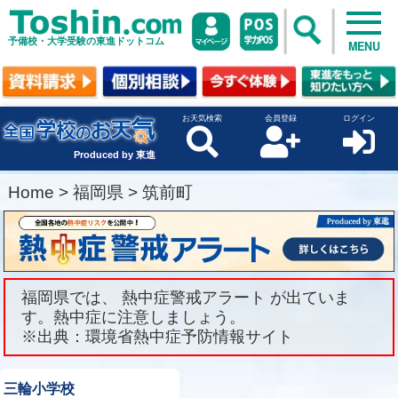
予備校・大学受験の東進ドットコム
MENU
お天気検索
会員登録
ログイン
Produced by 東進
Home
>
福岡県
>
筑前町
福岡県では、 熱中症警戒アラート が出ていま
す。熱中症に注意しましょう。
※出典：環境省熱中症予防情報サイト
三輪小学校