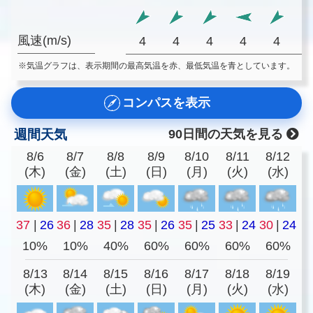
風速(m/s)
4
4
4
4
4
※気温グラフは、表示期間の最高気温を赤、最低気温を青としています。
コンパスを表示
週間天気
90日間の天気を見る
8/6
8/7
8/8
8/9
8/10
8/11
8/12
(木)
(金)
(土)
(日)
(月)
(火)
(水)
37
|
26
36
|
28
35
|
28
35
|
26
35
|
25
33
|
24
30
|
24
10%
10%
40%
60%
60%
60%
60%
8/13
8/14
8/15
8/16
8/17
8/18
8/19
(木)
(金)
(土)
(日)
(月)
(火)
(水)