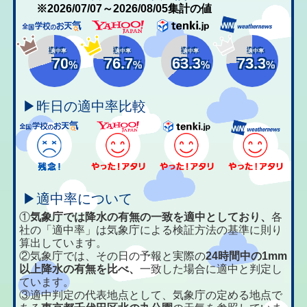
※2026/07/07～2026/08/05集計の値
適中率
適中率
適中率
適中率
70
76.7
63.3
73.3
%
%
%
%
▶昨日の適中率比較
▶適中率について
①
気象庁では降水の有無の一致を適中としており、
各
社の「適中率」は気象庁による検証方法の基準に則り
算出しています。
②気象庁では、その日の予報と実際の
24時間中の1mm
以上降水の有無を比べ、
一致した場合に適中と判定し
ています。
③適中判定の代表地点として、気象庁の定める地点で