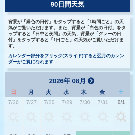
90日間天気
背景が「緑色の日付」をタップすると「1時間ごと」の天
気がご覧いただけます。また、背景が「白色の日付」をタ
ップすると「日中と夜間」の天気、背景が「グレーの日
付」をタップすると「1日ごと」の天気がご覧いただけま
す。
カレンダー部分をフリック(スライド)すると翌月のカレン
ダーがご覧になれます
2026年 08月
日
月
火
水
木
金
土
7/26
7/27
7/28
7/29
7/30
7/31
8/1
3