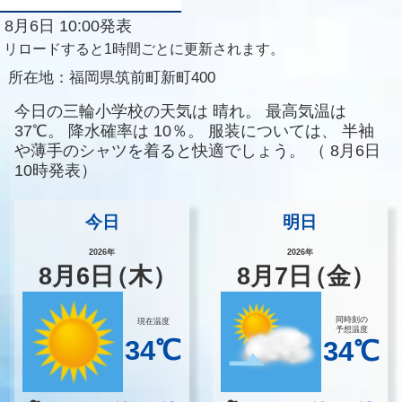
8月6日 10:00発表
リロードすると1時間ごとに更新されます。
所在地：
福岡県筑前町新町400
今日の三輪小学校の天気は
晴れ。
最高気温は
37℃。
降水確率は
10％。
服装については、
半袖
や薄手のシャツを着ると快適でしょう。
（
8月6日
10時発表）
今日
明日
2026年
2026年
8
月
6
日
（木）
8
月
7
日
（金）
同時刻の
現在温度
予想温度
34℃
34℃