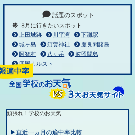
話題のスポット
8月に行きたいスポット
上田城跡
川平湾
下灘駅
城ヶ島
須賀神社
慶良間諸島
阿智村
八ヶ岳
波照間島
四国カルスト
頑張れ！学校のお天気
▶直近一ヵ月の適中率比較