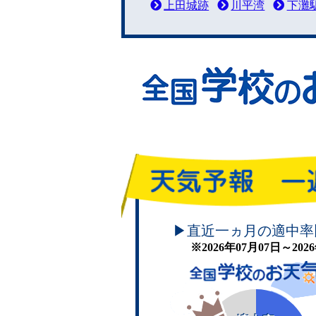
上田城跡
川平湾
下灘
頑張れ！学校のお天気
▶直近一ヵ月の適中率
※2026年07月07日～20