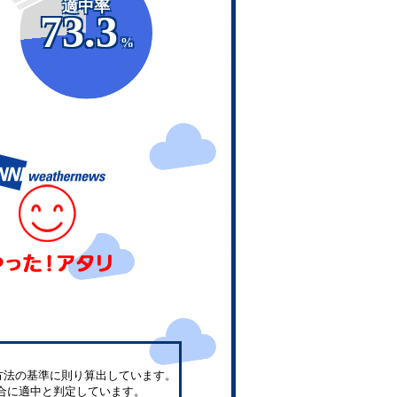
適中率
73.3
%
方法の基準に則り算出しています。
合に適中と判定しています。