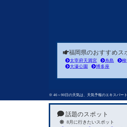
福岡県のおすすめス
太宰府天満宮
糸島
柳
大濠公園
博多座
※ 46～90日の天気は、天気予報のエキスパ
話題のスポット
8月に行きたいスポット