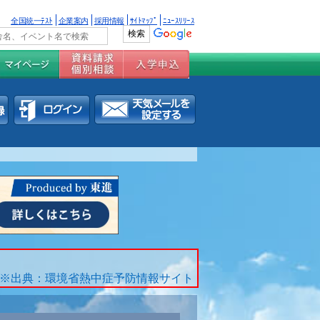
全国統一ﾃｽﾄ
企業案内
採用情報
ｻｲﾄﾏｯﾌﾟ
ﾆｭｰｽﾘﾘｰｽ
※出典：環境省熱中症予防情報サイト