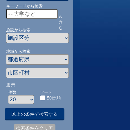
キーワードから検索
を
含
む
施設から検索
地域から検索
表示
件数
ソート
50音順
以上の条件で検索する
検索条件をクリア