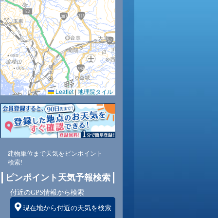
1
33
35
33
32
30
30
30
30
Leaflet
|
地理院タイル
1
48
44
50
57
64
65
65
66
東
北東
北東
北東
北東
東
東
北東
北東
建物単位まで天気をピンポイント
検索!
1
1
2
3
3
3
2
1
ピンポイント天気予報検索
付近のGPS情報から検索
現在地から付近の天気を検索