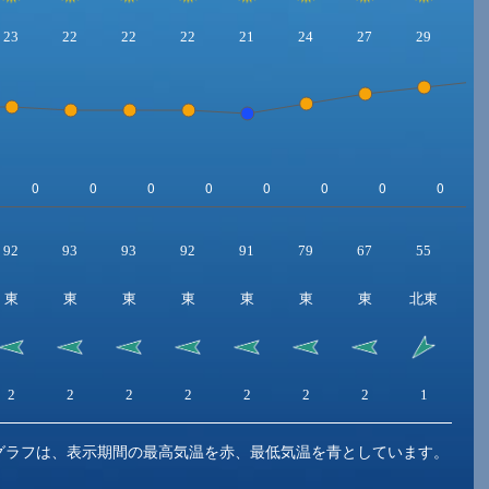
23
22
22
22
21
24
27
29
3
92
93
93
92
91
79
67
55
5
東
東
東
東
東
東
東
北東
北
2
2
2
2
2
2
2
1
1
グラフは、表示期間の最高気温を赤、最低気温を青としています。