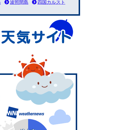
岳
波照間島
四国カルスト