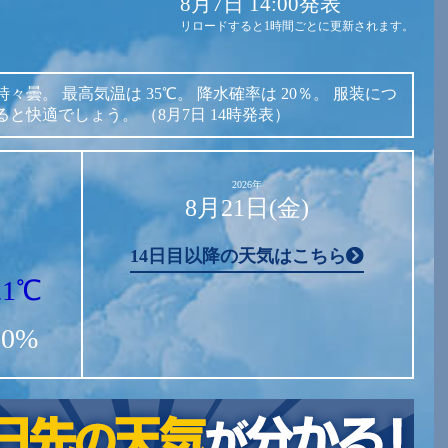
8月7日 14:00発表
リロードすると1時間ごとに更新されます。
時々曇。
最高気温は
35℃。
降水確率は
20％。
服装につ
ると快適でしょう。
（8月7日 14時発表）
2026年
8月21日(金)
14日目以降の天気はこちら
21℃
20%