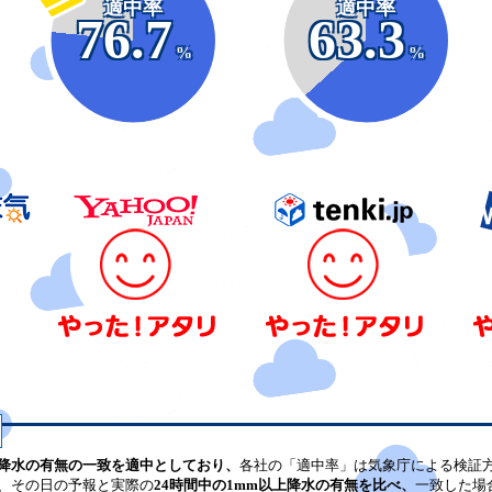
適中率
適中率
76.7
63.3
%
%
降水の有無の一致を適中としており、
各社の「適中率」は気象庁による検証
、その日の予報と実際の
24時間中の1mm以上降水の有無を比べ、
一致した場