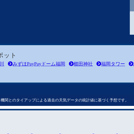
ポット
川
みずほPayPayドーム福岡
櫛田神社
福岡タワー
ート機関とのタイアップによる過去の天気データの統計値に基づく予想です。