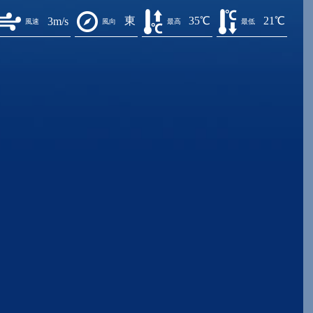
東
35℃
21℃
3m/s
風速
風向
最高
最低