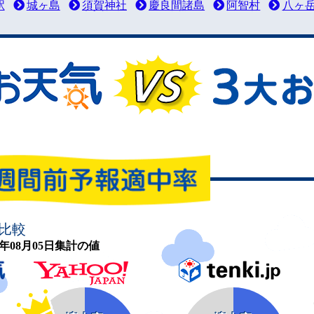
駅
城ヶ島
須賀神社
慶良間諸島
阿智村
八ヶ
比較
26年08月05日集計の値