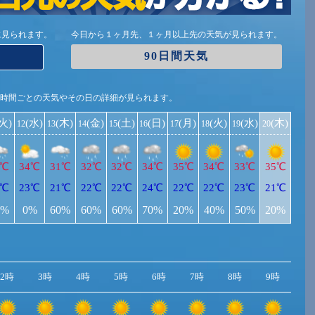
に見られます。
今日から１ヶ月先、１ヶ月以上先の天気が見られます。
90日間天気
1時間ごとの天気やその日の詳細が見られます。
(火)
(水)
(木)
(金)
(土)
(日)
(月)
(火)
(水)
(木)
12
13
14
15
16
17
18
19
20
6℃
34℃
31℃
32℃
32℃
34℃
35℃
34℃
33℃
35℃
1℃
23℃
21℃
22℃
22℃
24℃
22℃
22℃
23℃
21℃
0%
0%
60%
60%
60%
70%
20%
40%
50%
20%
2時
3時
4時
5時
6時
7時
8時
9時
10