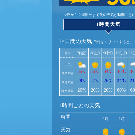
今日から２週間分まで先の天気が時間ごと
1時間天気
14日間の天気
日付をクリックすると、
(金)
(土)
(日)
(月)
7
8
9
10
11
日付
天気
35℃
35℃
34℃
36℃
3
最高気温
29℃
27℃
26℃
24℃
2
最低気温
20%
20%
20%
60%
6
降水確率
1時間ごとの天気
時間
0時
1時
天気