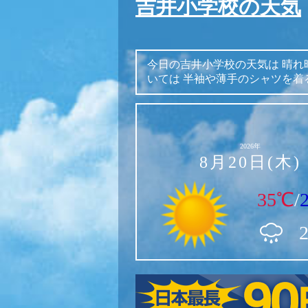
吉井小学校の天気
今日の吉井小学校の天気は
晴れ
いては
半袖や薄手のシャツを着
2026年
8月20日(木)
35℃
/