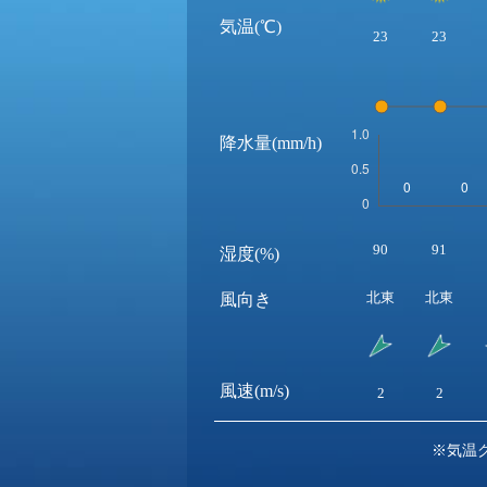
気温(℃)
23
23
降水量(mm/h)
90
91
湿度(%)
北東
北東
風向き
風速(m/s)
2
2
※気温