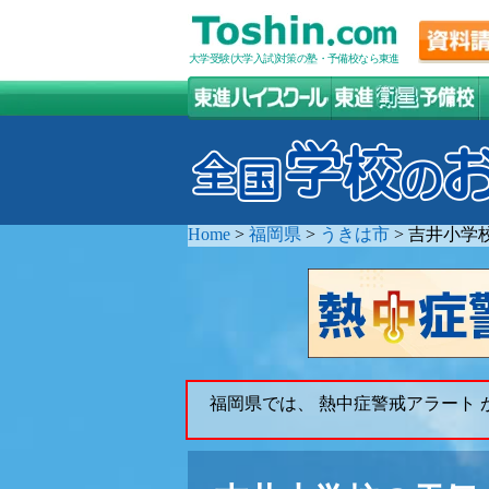
大学受験(大学入試)対策の塾・予備校なら東進
Home
>
福岡県
>
うきは市
>
吉井小学
福岡県では、 熱中症警戒アラート