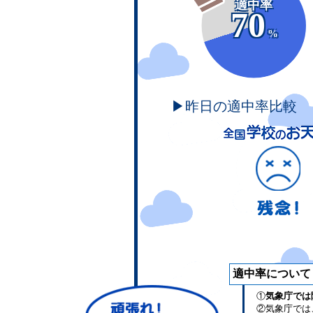
適中率
70
%
▶昨日の適中率比較
適中率について
①
気象庁では
②気象庁では