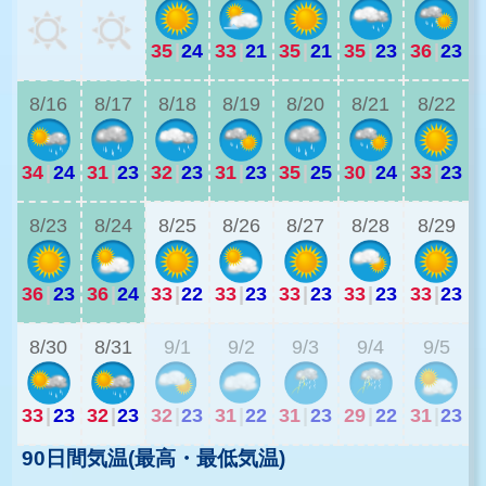
35
|
24
33
|
21
35
|
21
35
|
23
36
|
23
3
8/16
8/17
8/18
8/19
8/20
8/21
8/22
34
|
24
31
|
23
32
|
23
31
|
23
35
|
25
30
|
24
33
|
23
2
8/23
8/24
8/25
8/26
8/27
8/28
8/29
36
|
23
36
|
24
33
|
22
33
|
23
33
|
23
33
|
23
33
|
23
2
8/30
8/31
9/1
9/2
9/3
9/4
9/5
33
|
23
32
|
23
32
|
23
31
|
22
31
|
23
29
|
22
31
|
23
90日間気温(最高・最低気温)