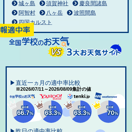
城ヶ島
須賀神社
慶良間諸島
阿智村
八ヶ岳
波照間島
四国カルスト
▶直近一ヵ月の適中率比較
※2026/07/11～2026/08/09集計の値
適中率
適中率
適中率
適中率
66.7
63.3
63.3
70
%
%
%
%
▶昨日の適中率比較