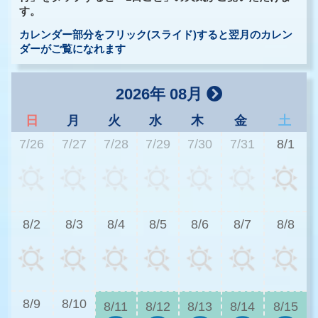
す。
カレンダー部分をフリック(スライド)すると翌月のカレン
ダーがご覧になれます
2026年 08月
日
月
火
水
木
金
土
7/26
7/27
7/28
7/29
7/30
7/31
8/1
3
8/2
8/3
8/4
8/5
8/6
8/7
8/8
3
8/9
8/10
8/11
8/12
8/13
8/14
8/15