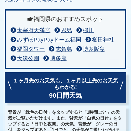
福岡県のおすすめスポット
太宰府天満宮
糸島
柳川
みずほPayPayドーム福岡
櫛田神社
福岡タワー
志賀島
博多阪急
大濠公園
博多座
１ヶ月先のお天気も、
１ヶ月以上先のお天気
もわかる!
90日間天気
背景が「緑色の日付」をタップすると「1時間ごと」の天
気がご覧いただけます。また、背景が「白色の日付」をタ
ップすると「日中と夜間」の天気、背景が「グレーの日
付」をタップすると「1日ごと」の天気がご覧いただけま