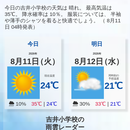
今日の吉井小学校の天気は
晴れ。
最高気温は
35℃。
降水確率は
10％。
服装については、
半袖
や薄手のシャツを着ると快適でしょう。
（
8月11
日 04時発表）
今日
明日
2026年
2026年
8
月
11
日
（火）
8
月
12
日
（水）
同時刻の
現在温度
予想温度
24℃
21℃
10%
35℃
|
24℃
30%
33℃
|
21℃
吉井小学校の
雨雲レーダー