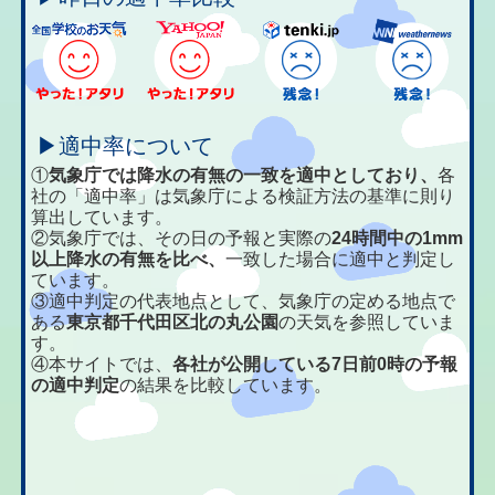
▶適中率について
①
気象庁では降水の有無の一致を適中としており、
各
社の「適中率」は気象庁による検証方法の基準に則り
算出しています。
②気象庁では、その日の予報と実際の
24時間中の1mm
以上降水の有無を比べ、
一致した場合に適中と判定し
ています。
③適中判定の代表地点として、気象庁の定める地点で
ある
東京都千代田区北の丸公園
の天気を参照していま
す。
④本サイトでは、
各社が公開している7日前0時の予報
の適中判定
の結果を比較しています。