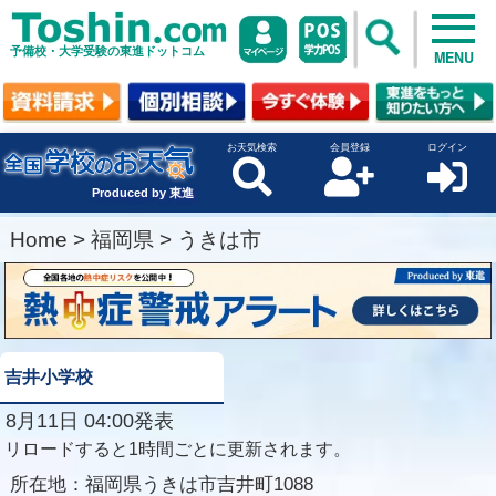
予備校・大学受験の東進ドットコム
MENU
お天気検索
会員登録
ログイン
Produced by 東進
Home
>
福岡県
>
うきは市
吉井小学校
8月11日 04:00発表
リロードすると1時間ごとに更新されます。
所在地：
福岡県うきは市吉井町1088