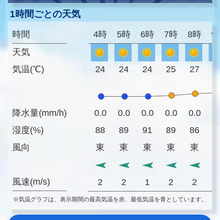
1時間ごとの天気
時間
4時
5時
6時
7時
8時
9
天気
気温(℃)
24
24
24
25
27
2
降水量(mm/h)
0.0
0.0
0.0
0.0
0.0
0
湿度(%)
88
89
91
89
86
8
風向
東
東
東
東
東
風速(m/s)
2
2
1
2
2
※気温グラフは、表示期間の最高気温を赤、最低気温を青としています。