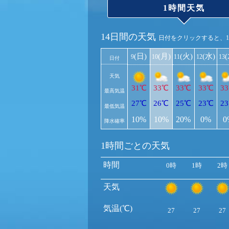
1時間天気
14日間の天気
日付をクリックすると、
(日)
(月)
(火)
(水)
9
10
11
12
13
日付
天気
31℃
33℃
33℃
33℃
3
最高気温
27℃
26℃
25℃
23℃
2
最低気温
10%
10%
20%
0%
0
降水確率
1時間ごとの天気
時間
0時
1時
2時
天気
気温(℃)
27
27
27