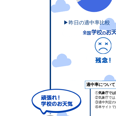
▶昨日の適中率比較
適中率について
①
気象庁では
②気象庁では
③適中判定の
④本サイトで