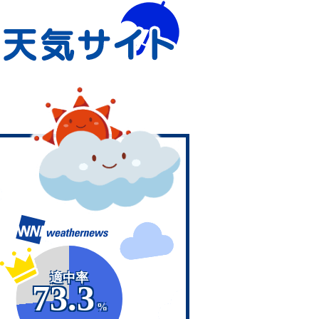
適中率
73.3
%