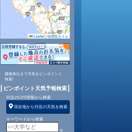
0.0
0.0
0.0
0.0
0.0
0.0
0.0
0.0
0.0
72
69
70
71
68
70
78
82
81
Leaflet
|
地理院タイル
東
東
東
東
北東
北
北
北
北
1
1
1
1
1
1
1
2
2
建物単位まで天気をピンポイント
検索!
ピンポイント天気予報検索
付近のGPS情報から検索
現在地から付近の天気を検索
キーワードから検索
を