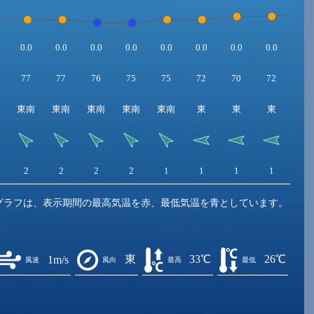
0.0
0.0
0.0
0.0
0.0
0.0
0.0
0.0
0.0
77
77
76
75
75
72
70
72
73
東南
東南
東南
東南
東南
東
東
東
東
2
2
2
2
1
1
1
1
1
グラフは、表示期間の最高気温を赤、最低気温を青としています。
東
33℃
26℃
1m/s
風速
風向
最高
最低