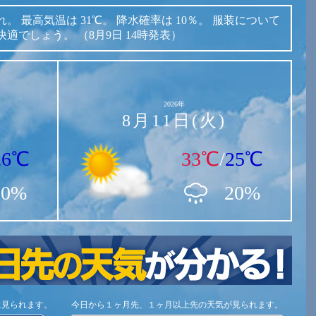
れ。
最高気温は
31℃。
降水確率は
10％。
服装について
快適でしょう。
（8月9日 14時発表）
2026年
8月11日(火)
26℃
33℃
/
25℃
10%
20%
に見られます。
今日から１ヶ月先、１ヶ月以上先の天気が見られます。