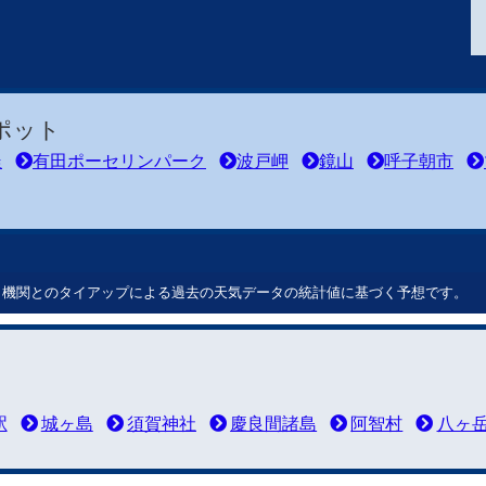
ポット
釜
有田ポーセリンパーク
波戸岬
鏡山
呼子朝市
ート機関とのタイアップによる過去の天気データの統計値に基づく予想です。
駅
城ヶ島
須賀神社
慶良間諸島
阿智村
八ヶ