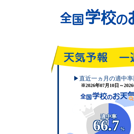
頑張れ！学校のお天気
▶直近一ヵ月の適中率
※2026年07月10日～20
適中率
66.7
%