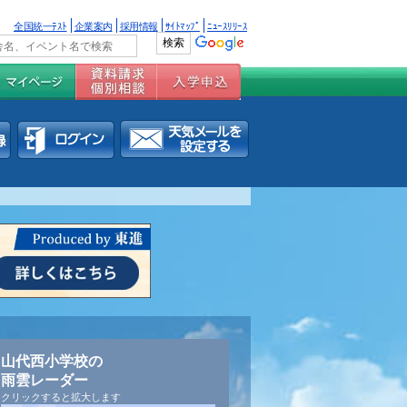
全国統一ﾃｽﾄ
企業案内
採用情報
ｻｲﾄﾏｯﾌﾟ
ﾆｭｰｽﾘﾘｰｽ
山代西小学校の
雨雲レーダー
クリックすると拡大します