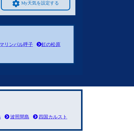
My天気を設定する
マリンパル呼子
虹の松原
岳
波照間島
四国カルスト