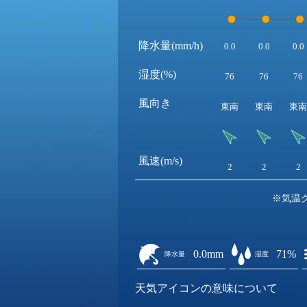
降水量(mm/h)
0.0
0.0
0.0
湿度(%)
76
76
76
風向き
東南
東南
東南
風速(m/s)
2
2
2
※気温
0.0mm
71%
降水量
湿度
天気アイコンの意味について