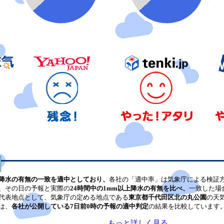
降水の有無の一致を適中としており、
各社の「適中率」は気象庁による検証
、その日の予報と実際の
24時間中の1mm以上降水の有無を比べ、
一致した場
代表地点として、気象庁の定める地点である
東京都千代田区北の丸公園
の天
は、
各社が公開している7日前0時の予報の適中判定
の結果を比較しています
もっと詳しく見る