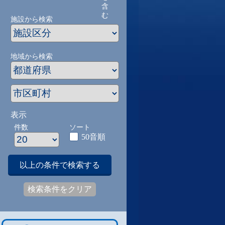
含
む
施設から検索
地域から検索
表示
件数
ソート
50音順
以上の条件で検索する
検索条件をクリア