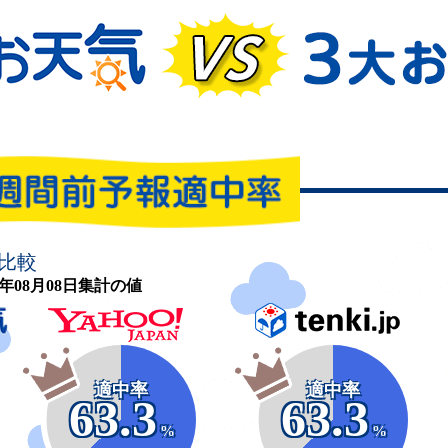
比較
26年08月08日集計の値
適中率
適中率
63.3
63.3
%
%