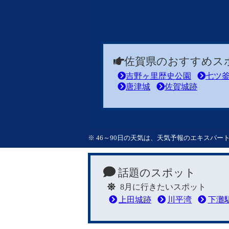
佐賀県のおすすめス
吉野ヶ里歴史公園
七ツ
唐津城
佐賀城跡
※ 46～90日の天気は、天気予報のエキスパ
話題のスポット
8月に行きたいスポット
上田城跡
川平湾
下灘