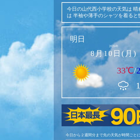
今日の山代西小学校の天気は
晴
は
半袖や薄手のシャツを着ると
明日
2026年
8月10日(月)
33℃
/
今日から２週間分まで先の天気が時間ごと