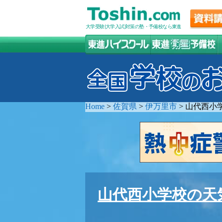
大学受験(大学入試)対策の塾・予備校なら東進
Home
>
佐賀県
>
伊万里市
>
山代西小
山代西小学校の天