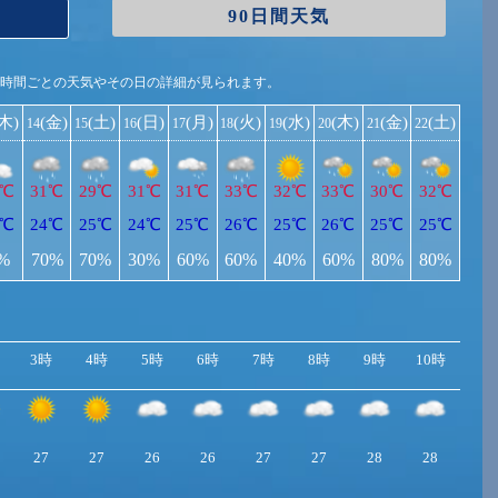
90日間天気
1時間ごとの天気やその日の詳細が見られます。
(木)
(金)
(土)
(日)
(月)
(火)
(水)
(木)
(金)
(土)
14
15
16
17
18
19
20
21
22
3℃
31℃
29℃
31℃
31℃
33℃
32℃
33℃
30℃
32℃
3℃
24℃
25℃
24℃
25℃
26℃
25℃
26℃
25℃
25℃
%
70%
70%
30%
60%
60%
40%
60%
80%
80%
3時
4時
5時
6時
7時
8時
9時
10時
11
27
27
26
26
27
27
28
28
29