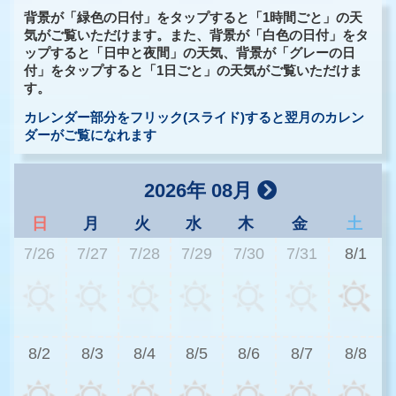
背景が「緑色の日付」をタップすると「1時間ごと」の天
気がご覧いただけます。また、背景が「白色の日付」をタ
ップすると「日中と夜間」の天気、背景が「グレーの日
付」をタップすると「1日ごと」の天気がご覧いただけま
す。
カレンダー部分をフリック(スライド)すると翌月のカレン
ダーがご覧になれます
2026年 08月
日
月
火
水
木
金
土
7/26
7/27
7/28
7/29
7/30
7/31
8/1
3
8/2
8/3
8/4
8/5
8/6
8/7
8/8