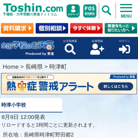
予備校・大学受験の東進ドットコム
MENU
お天気検索
会員登録
ログイン
Produced by 東進
Home
>
長崎県
>
時津町
時津小学校
8月9日 12:00発表
リロードすると1時間ごとに更新されます。
所在地：
長崎県時津町野田郷2