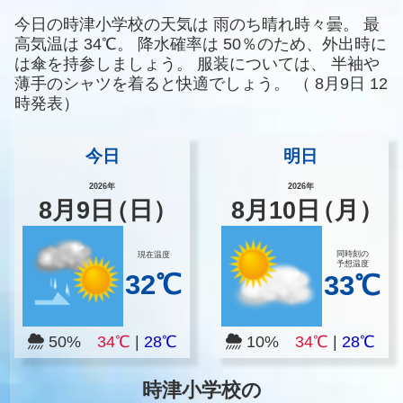
今日の時津小学校の天気は
雨のち晴れ時々曇。
最
高気温は
34℃。
降水確率は
50％のため、外出時に
は傘を持参しましょう。
服装については、
半袖や
薄手のシャツを着ると快適でしょう。
（
8月9日 12
時発表）
今日
明日
2026年
2026年
8
月
9
日
（日）
8
月
10
日
（月）
同時刻の
現在温度
予想温度
32℃
33℃
50%
34℃
|
28℃
10%
34℃
|
28℃
時津小学校の