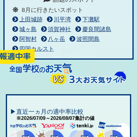
8月に行きたいスポット
上田城跡
川平湾
下灘駅
城ヶ島
須賀神社
慶良間諸島
阿智村
八ヶ岳
波照間島
四国カルスト
▶直近一ヵ月の適中率比較
※2026/07/09～2026/08/07集計の値
適中率
適中率
適中率
適中率