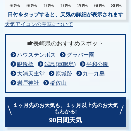
60%
60%
10%
10%
20%
60%
80%
日付をタップすると、天気の詳細が表示されます
天気アイコンの意味について
長崎県のおすすめスポット
ハウステンボス
グラバー園
眼鏡橋
端島(軍艦島)
平和公園
大浦天主堂
原城跡
九十九島
岩戸神社
稲佐山
１ヶ月先のお天気も、
１ヶ月以上先のお天気
もわかる!
90日間天気