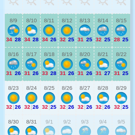
3
8/9
8/10
8/11
8/12
8/13
8/14
8/15
34
|
28
34
|
28
34
|
26
32
|
25
31
|
25
32
|
25
28
|
25
3
8/16
8/17
8/18
8/19
8/20
8/21
8/22
31
|
26
31
|
26
33
|
28
31
|
26
31
|
26
31
|
27
31
|
25
2
8/23
8/24
8/25
8/26
8/27
8/28
8/29
32
|
26
32
|
26
32
|
25
32
|
26
32
|
26
32
|
26
32
|
25
2
8/30
8/31
9/1
9/2
9/3
9/4
9/5