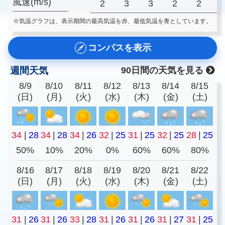
風速(m/s)
2
3
3
2
2
※気温グラフは、表示期間の最高気温を赤、最低気温を青としています。
コンパスを表示
週間天気
90日間の天気を見る
8/9
8/10
8/11
8/12
8/13
8/14
8/15
(日)
(月)
(火)
(水)
(木)
(金)
(土)
34
|
28
34
|
28
34
|
26
32
|
25
31
|
25
32
|
25
28
|
25
50%
10%
20%
0%
60%
60%
80%
8/16
8/17
8/18
8/19
8/20
8/21
8/22
(日)
(月)
(火)
(水)
(木)
(金)
(土)
31
|
26
31
|
26
33
|
28
31
|
26
31
|
26
31
|
27
31
|
25