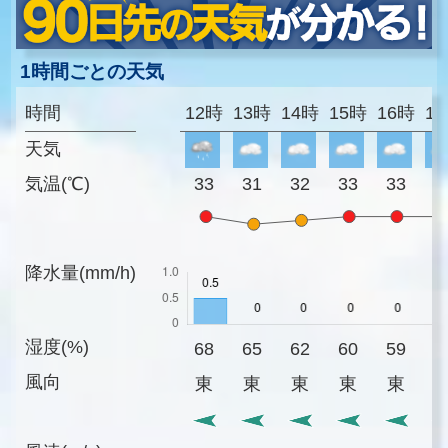
1時間ごとの天気
時間
12時
13時
14時
15時
16時
1
天気
気温(℃)
33
31
32
33
33
3
降水量(mm/h)
湿度(%)
68
65
62
60
59
6
風向
東
東
東
東
東