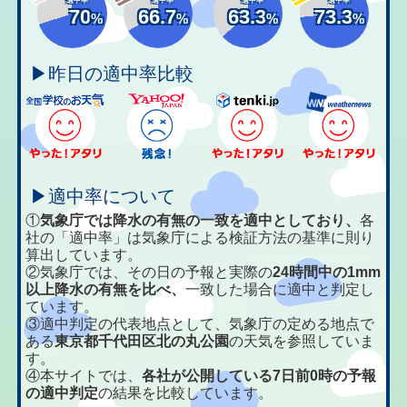
70
66.7
63.3
73.3
%
%
%
%
▶昨日の適中率比較
▶適中率について
①
気象庁では降水の有無の一致を適中としており、
各
社の「適中率」は気象庁による検証方法の基準に則り
算出しています。
②気象庁では、その日の予報と実際の
24時間中の1mm
以上降水の有無を比べ、
一致した場合に適中と判定し
ています。
③適中判定の代表地点として、気象庁の定める地点で
ある
東京都千代田区北の丸公園
の天気を参照していま
す。
④本サイトでは、
各社が公開している7日前0時の予報
の適中判定
の結果を比較しています。