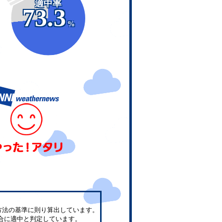
適中率
73.3
%
方法の基準に則り算出しています。
合に適中と判定しています。