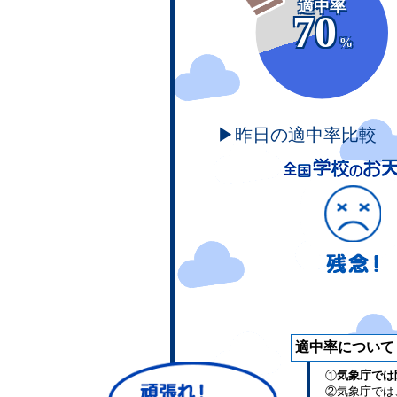
適中率
70
%
▶昨日の適中率比較
適中率について
①
気象庁では
②気象庁では