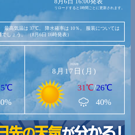
8月6日 16:00発表
リロードすると1時間ごとに更新されます。
。
最高気温は
37℃。
降水確率は
10％。
服装については
適でしょう。
（8月6日 16時発表）
2026年
8月17日(月)
25℃
31℃
/
26℃
40%
40%