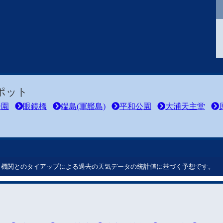
ポット
ー園
眼鏡橋
端島(軍艦島)
平和公園
大浦天主堂
ート機関とのタイアップによる過去の天気データの統計値に基づく予想です。