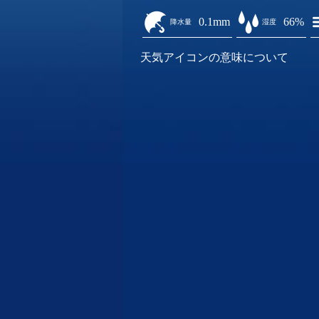
0.1mm
66%
降水量
湿度
天気アイコンの意味について