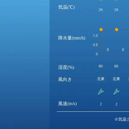
気温(℃)
26
26
降水量(mm/h)
80
80
湿度(%)
北東
北東
風向き
風速(m/s)
2
2
※気温