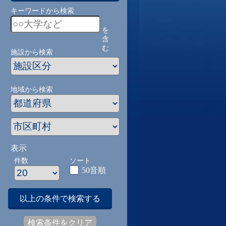
キーワードから検索
を
含
む
施設から検索
地域から検索
表示
件数
ソート
50音順
以上の条件で検索する
検索条件をクリア