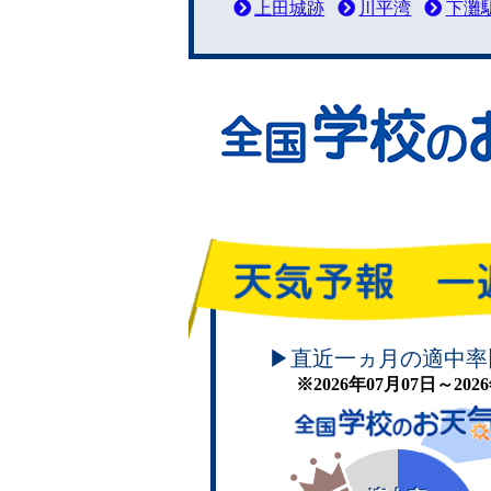
上田城跡
川平湾
下灘
頑張れ！学校のお天気
▶直近一ヵ月の適中率
※2026年07月07日～20