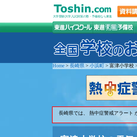
大学受験(大学入試)対策の塾・予備校なら東進
Home
>
長崎県
>
小浜町
>
富津小学校
長崎県では、 熱中症警戒アラート