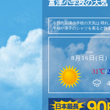
富津小学校の天気
今日の富津小学校の天気は
晴れ
半袖や薄手のシャツを着ると快
2026年
8月16日(日)
31℃
/