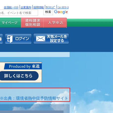
全国統一ﾃｽﾄ
企業案内
採用情報
ｻｲﾄﾏｯﾌﾟ
ﾆｭｰｽﾘﾘｰｽ
※出典：環境省熱中症予防情報サイト