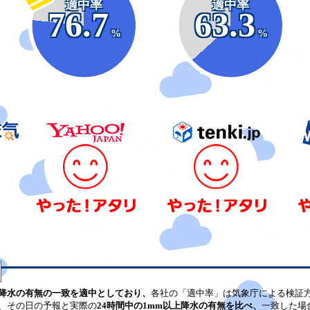
適中率
適中率
76.7
63.3
%
%
降水の有無の一致を適中としており、
各社の「適中率」は気象庁による検証
、その日の予報と実際の
24時間中の1mm以上降水の有無を比べ、
一致した場