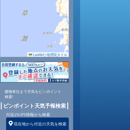
9
30
30
31
31
31
31
30
30
Leaflet
|
地理院タイル
5
63
61
60
59
58
62
66
70
南
南
西
西
西
北西
南
東
北
建物単位まで天気をピンポイント
検索!
1
0
1
2
3
3
2
2
ピンポイント天気予報検索
付近のGPS情報から検索
現在地から付近の天気を検索