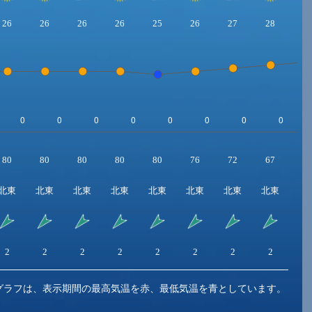
26
26
26
26
25
26
27
28
2
80
80
80
80
80
76
72
67
6
北東
北東
北東
北東
北東
北東
北東
北東
東
2
2
2
2
2
2
2
2
1
グラフは、表示期間の最高気温を赤、最低気温を青としています。