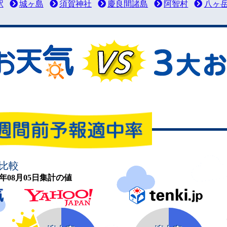
駅
城ヶ島
須賀神社
慶良間諸島
阿智村
八ヶ
比較
26年08月05日集計の値