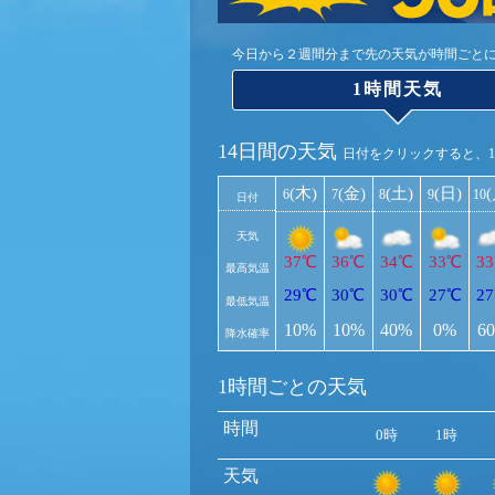
今日から２週間分まで先の天気が時間ごと
1時間天気
14日間の天気
日付をクリックすると、
(木)
(金)
(土)
(日)
6
7
8
9
10
日付
天気
37℃
36℃
34℃
33℃
3
最高気温
29℃
30℃
30℃
27℃
2
最低気温
10%
10%
40%
0%
6
降水確率
1時間ごとの天気
時間
0時
1時
天気