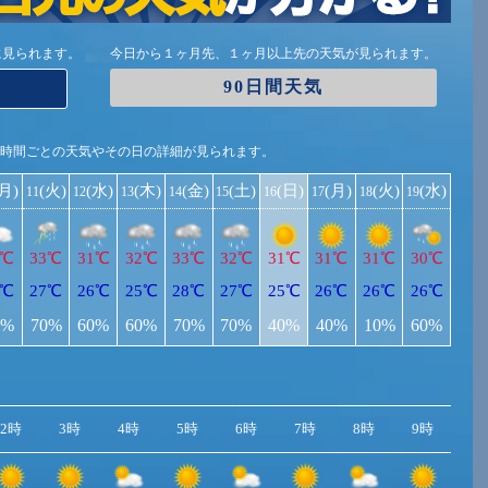
に見られます。
今日から１ヶ月先、１ヶ月以上先の天気が見られます。
90日間天気
1時間ごとの天気やその日の詳細が見られます。
(月)
(火)
(水)
(木)
(金)
(土)
(日)
(月)
(火)
(水)
11
12
13
14
15
16
17
18
19
3℃
33℃
31℃
32℃
33℃
32℃
31℃
31℃
31℃
30℃
7℃
27℃
26℃
25℃
28℃
27℃
25℃
26℃
26℃
26℃
0%
70%
60%
60%
70%
70%
40%
40%
10%
60%
2時
3時
4時
5時
6時
7時
8時
9時
10