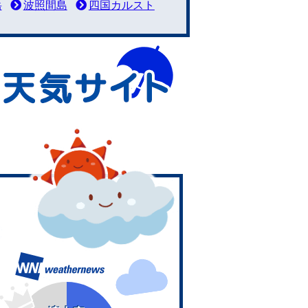
岳
波照間島
四国カルスト