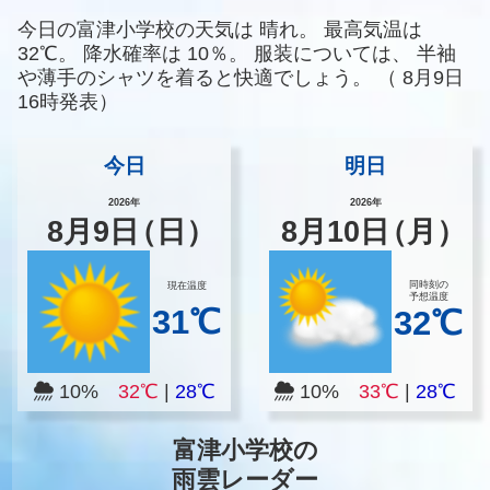
今日の富津小学校の天気は
晴れ。
最高気温は
32℃。
降水確率は
10％。
服装については、
半袖
や薄手のシャツを着ると快適でしょう。
（
8月9日
16時発表）
今日
明日
2026年
2026年
8
月
9
日
（日）
8
月
10
日
（月）
同時刻の
現在温度
予想温度
31℃
32℃
10%
32℃
|
28℃
10%
33℃
|
28℃
富津小学校の
雨雲レーダー