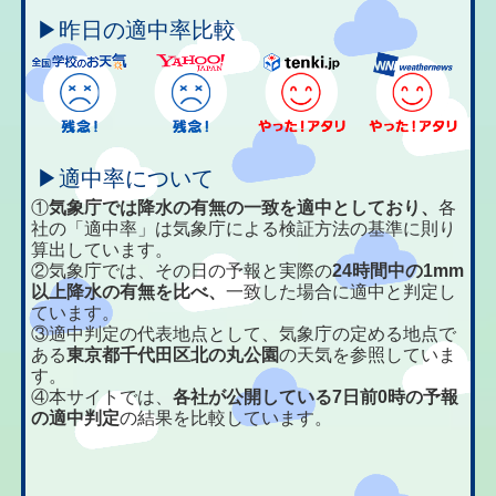
▶昨日の適中率比較
▶適中率について
①
気象庁では降水の有無の一致を適中としており、
各
社の「適中率」は気象庁による検証方法の基準に則り
算出しています。
②気象庁では、その日の予報と実際の
24時間中の1mm
以上降水の有無を比べ、
一致した場合に適中と判定し
ています。
③適中判定の代表地点として、気象庁の定める地点で
ある
東京都千代田区北の丸公園
の天気を参照していま
す。
④本サイトでは、
各社が公開している7日前0時の予報
の適中判定
の結果を比較しています。