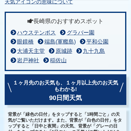
天気アイコンの意味について
長崎県のおすすめスポット
ハウステンボス
グラバー園
眼鏡橋
端島(軍艦島)
平和公園
大浦天主堂
原城跡
九十九島
岩戸神社
稲佐山
１ヶ月先のお天気も、
１ヶ月以上先のお天気
もわかる!
90日間天気
背景が「緑色の日付」をタップすると「1時間ごと」の天
気がご覧いただけます。また、背景が「白色の日付」をタ
ップすると「日中と夜間」の天気、背景が「グレーの日