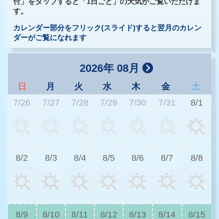
付」をタップすると「1日ごと」の天気がご覧いただけま
す。
カレンダー部分をフリック(スライド)すると翌月のカレン
ダーがご覧になれます
2026年 08月
日
月
火
水
木
金
土
7/26
7/27
7/28
7/29
7/30
7/31
8/1
3
8/2
8/3
8/4
8/5
8/6
8/7
8/8
3
8/9
8/10
8/11
8/12
8/13
8/14
8/15