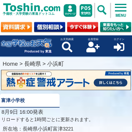
予備校・大学受験の東進ドットコム
MENU
お天気検索
会員登録
ログイン
Produced by 東進
Home
>
長崎県
>
小浜町
富津小学校
8月9日 16:00発表
リロードすると1時間ごとに更新されます。
所在地：
長崎県小浜町富津3221