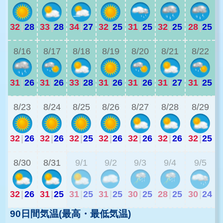
32
|
28
33
|
28
34
|
27
32
|
25
31
|
25
32
|
25
28
|
25
3
8/16
8/17
8/18
8/19
8/20
8/21
8/22
31
|
26
31
|
26
33
|
28
31
|
26
31
|
26
31
|
27
31
|
25
2
8/23
8/24
8/25
8/26
8/27
8/28
8/29
32
|
26
32
|
26
32
|
25
32
|
26
32
|
26
32
|
26
32
|
25
2
8/30
8/31
9/1
9/2
9/3
9/4
9/5
32
|
26
31
|
25
31
|
25
31
|
25
30
|
25
28
|
25
30
|
24
90日間気温(最高・最低気温)