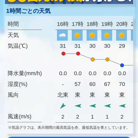
1時間ごとの天気
時間
16時
17時
18時
19時
20時
2
天気
気温(℃)
31
31
30
30
29
2
降水量(mm/h)
0.0
0.0
0.0
0.0
0.0
0
湿度(%)
-
57
60
67
70
7
風向
北東
東
東
東
東
風速(m/s)
2
2
1
1
2
※気温グラフは、表示期間の最高気温を赤、最低気温を青としています。