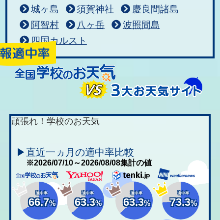
城ヶ島
須賀神社
慶良間諸島
阿智村
八ヶ岳
波照間島
四国カルスト
頑張れ！学校のお天気
▶直近一ヵ月の適中率比較
※2026/07/10～2026/08/08集計の値
適中率
適中率
適中率
適中率
66.7
63.3
63.3
73.3
%
%
%
%