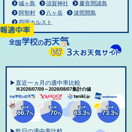
城ヶ島
須賀神社
慶良間諸島
阿智村
八ヶ岳
波照間島
四国カルスト
▶直近一ヵ月の適中率比較
※2026/07/09～2026/08/07集計の値
適中率
適中率
適中率
適中率
66.7
70
63.3
73.3
%
%
%
%
▶昨日の適中率比較