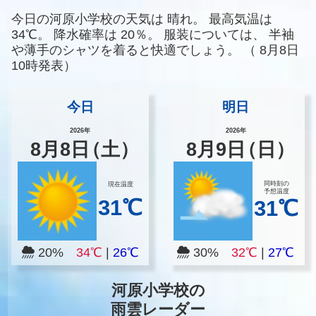
今日の河原小学校の天気は
晴れ。
最高気温は
34℃。
降水確率は
20％。
服装については、
半袖
や薄手のシャツを着ると快適でしょう。
（
8月8日
10時発表）
今日
明日
2026年
2026年
8
月
8
日
（土）
8
月
9
日
（日）
同時刻の
現在温度
予想温度
31℃
31℃
20%
34℃
|
26℃
30%
32℃
|
27℃
河原小学校の
雨雲レーダー