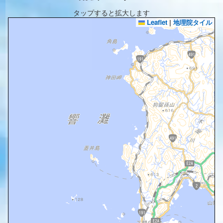
タップすると拡大します
Leaflet
|
地理院タイル