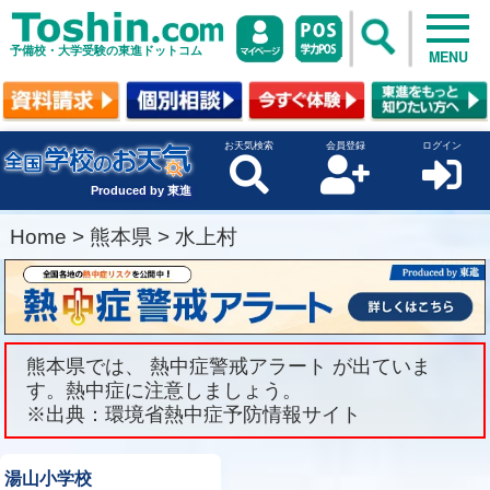
予備校・大学受験の東進ドットコム
MENU
お天気検索
会員登録
ログイン
Produced by 東進
Home
>
熊本県
>
水上村
熊本県では、 熱中症警戒アラート が出ていま
す。熱中症に注意しましょう。
※出典：環境省熱中症予防情報サイト
湯山小学校