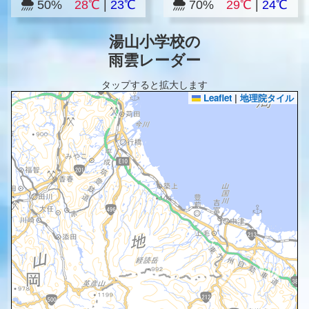
50%
28℃
|
23℃
70%
29℃
|
24℃
湯山小学校の
雨雲レーダー
タップすると拡大します
Leaflet
|
地理院タイル