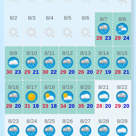
2
8/2
8/3
8/4
8/5
8/6
8/7
8/8
28
|
23
29
|
24
2
8/9
8/10
8/11
8/12
8/13
8/14
8/15
30
|
23
29
|
21
30
|
22
29
|
20
26
|
20
27
|
19
28
|
21
2
8/16
8/17
8/18
8/19
8/20
8/21
8/22
28
|
20
31
|
19
33
|
18
34
|
20
35
|
20
28
|
20
29
|
20
8/23
8/24
8/25
8/26
8/27
8/28
8/29