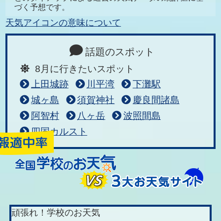
づく予想です。
天気アイコンの意味について
話題のスポット
8月に行きたいスポット
上田城跡
川平湾
下灘駅
城ヶ島
須賀神社
慶良間諸島
阿智村
八ヶ岳
波照間島
四国カルスト
頑張れ！学校のお天気