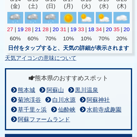
(金)
(土)
(日)
(月)
(火)
(水)
(木)
27
|
19
28
|
21
28
|
20
31
|
19
33
|
18
34
|
20
35
|
20
60%
60%
70%
10%
10%
70%
20%
日付をタップすると、天気の詳細が表示されます
天気アイコンの意味について
熊本県のおすすめスポット
熊本城
阿蘇山
黒川温泉
菊池渓谷
白川水源
阿蘇神社
草千里ヶ浜
仙酔峡
水前寺成趣園
阿蘇ファームランド