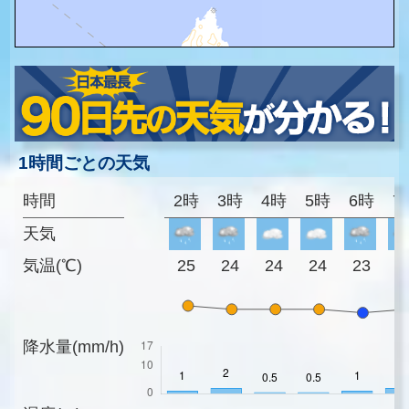
1時間ごとの天気
時間
2時
3時
4時
5時
6時
7
天気
気温(℃)
25
24
24
24
23
2
降水量(mm/h)