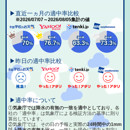
▶直近一ヵ月の適中率比較
※2026/07/07～2026/08/05集計の値
適中率
適中率
適中率
適中率
70
76.7
63.3
73.3
%
%
%
%
▶昨日の適中率比較
▶適中率について
①
気象庁では降水の有無の一致を適中としており、
各
社の「適中率」は気象庁による検証方法の基準に則り
算出しています。
②気象庁では、その日の予報と実際の
24時間中の1mm
以上降水の有無を比べ、
一致した場合に適中と判定し