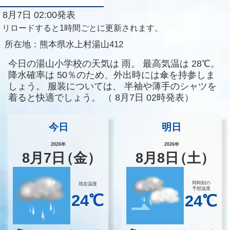
8月7日 02:00発表
リロードすると1時間ごとに更新されます。
所在地：
熊本県水上村湯山412
今日の湯山小学校の天気は
雨。
最高気温は
28℃。
降水確率は
50％のため、外出時には傘を持参しま
しょう。
服装については、
半袖や薄手のシャツを
着ると快適でしょう。
（
8月7日 02時発表）
今日
明日
2026年
2026年
8
月
7
日
（金）
8
月
8
日
（土）
同時刻の
現在温度
予想温度
24℃
24℃