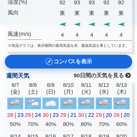
湿度(%)
92
93
93
92
92
9
風向
東
東
東
東
東
風速(m/s)
4
4
4
4
4
※気温グラフは、表示期間の最高気温を赤、最低気温を青としています。
コンパスを表示
週間天気
90日間の天気を見る
8/7
8/8
8/9
8/10
8/11
8/12
8/13
(金)
(土)
(日)
(月)
(火)
(水)
(木)
28
|
23
29
|
24
30
|
23
29
|
21
30
|
22
29
|
20
26
|
20
50%
70%
40%
80%
80%
70%
60%
8/14
8/15
8/16
8/17
8/18
8/19
8/20