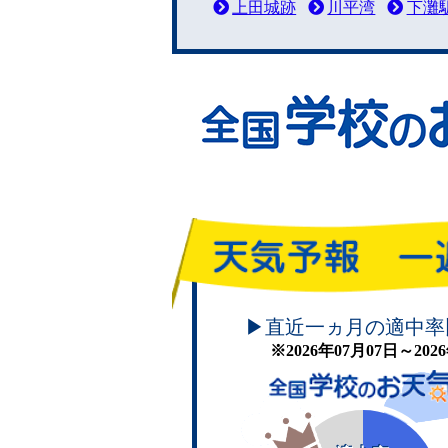
上田城跡
川平湾
下灘
頑張れ！学校のお天気
▶直近一ヵ月の適中率
※2026年07月07日～20