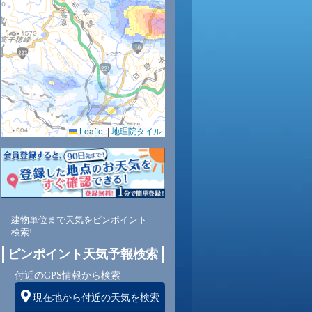
1
32
34
33
32
30
29
27
25
Leaflet
|
地理院タイル
8
55
51
57
64
70
75
79
84
東
東南
東南
東
東
東
東
東
東
建物単位まで天気をピンポイント
検索!
ピンポイント天気予報検索
2
3
2
2
1
1
1
1
付近のGPS情報から検索
現在地から付近の天気を検索