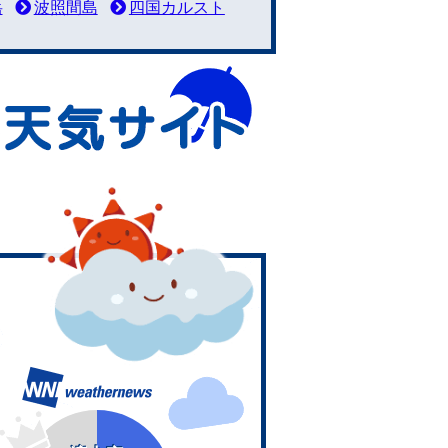
岳
波照間島
四国カルスト