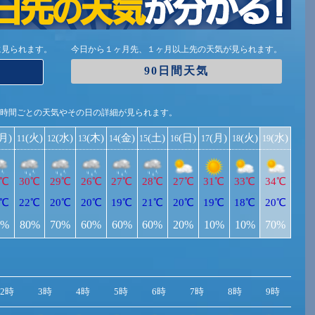
に見られます。
今日から１ヶ月先、１ヶ月以上先の天気が見られます。
90日間天気
1時間ごとの天気やその日の詳細が見られます。
(月)
(火)
(水)
(木)
(金)
(土)
(日)
(月)
(火)
(水)
11
12
13
14
15
16
17
18
19
9℃
30℃
29℃
26℃
27℃
28℃
27℃
31℃
33℃
34℃
1℃
22℃
20℃
20℃
19℃
21℃
20℃
19℃
18℃
20℃
0%
80%
70%
60%
60%
60%
20%
10%
10%
70%
2時
3時
4時
5時
6時
7時
8時
9時
10