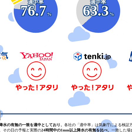
適中率
適中率
76.7
63.3
%
%
降水の有無の一致を適中としており、
各社の「適中率」は気象庁による検証
、その日の予報と実際の
24時間中の1mm以上降水の有無を比べ、
一致した場