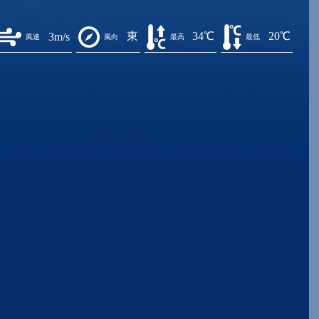
東
34℃
20℃
3m/s
風速
風向
最高
最低