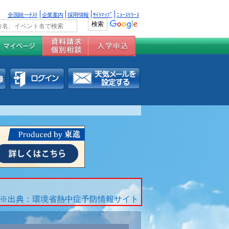
全国統一ﾃｽﾄ
企業案内
採用情報
ｻｲﾄﾏｯﾌﾟ
ﾆｭｰｽﾘﾘｰｽ
※出典：環境省熱中症予防情報サイト