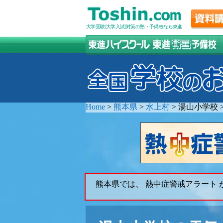
大学受験(大学入試)対策の塾・予備校なら東進
Home
>
熊本県
>
水上村
>
湯山小学校
熊本県では、 熱中症警戒アラート