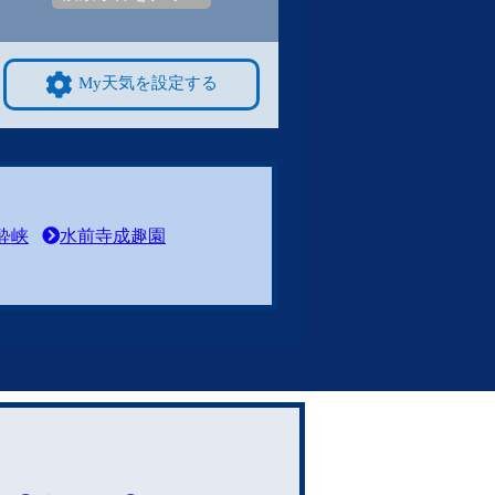
My天気を設定する
酔峡
水前寺成趣園