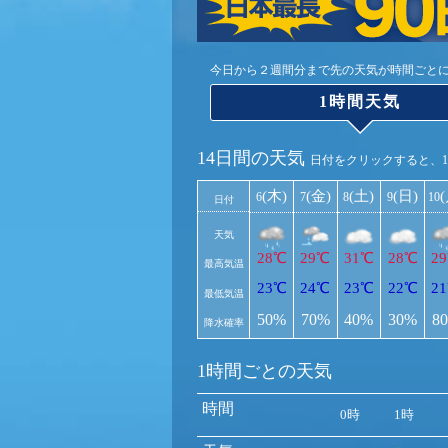
今日から２週間分まで先の天気が時間ごと
1時間天気
14日間の天気
日付をクリックすると、
(木)
(金)
(土)
(日)
6
7
8
9
10
日付
天気
28℃
29℃
31℃
28℃
2
最高気温
23℃
24℃
23℃
22℃
2
最低気温
50%
70%
40%
30%
8
降水確率
1時間ごとの天気
時間
0時
1時