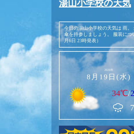
湯山小学校の天気
今日の湯山小学校の天気は
雨。
傘を持参しましょう。
服装につ
月6日 23時発表）
2026年
8月19日(水)
34℃
/