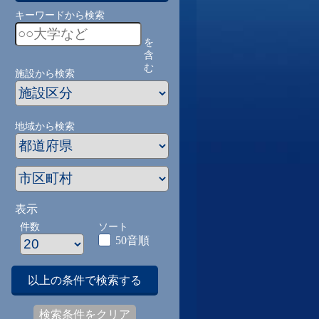
キーワードから検索
を
含
む
施設から検索
地域から検索
表示
件数
ソート
50音順
以上の条件で検索する
検索条件をクリア