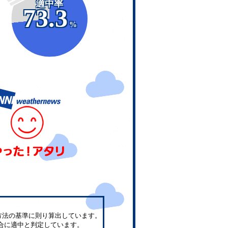
適中率
73.3
%
方法の基準に則り算出しています。
合に適中と判定しています。