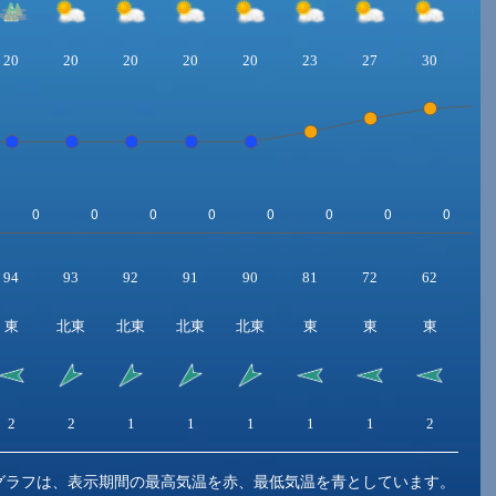
20
20
20
20
20
23
27
30
3
94
93
92
91
90
81
72
62
5
東
北東
北東
北東
北東
東
東
東
2
2
1
1
1
1
1
2
2
グラフは、表示期間の最高気温を赤、最低気温を青としています。