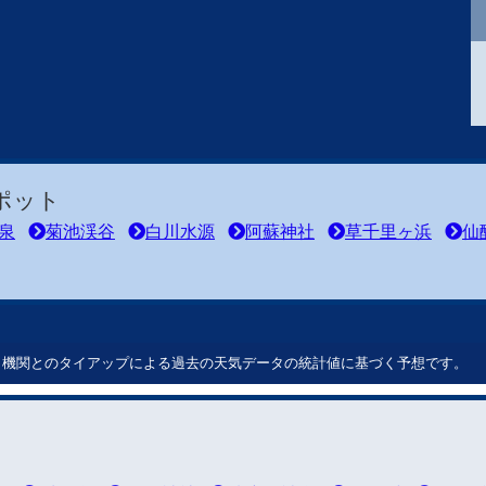
ポット
泉
菊池渓谷
白川水源
阿蘇神社
草千里ヶ浜
仙
ート機関とのタイアップによる過去の天気データの統計値に基づく予想です。