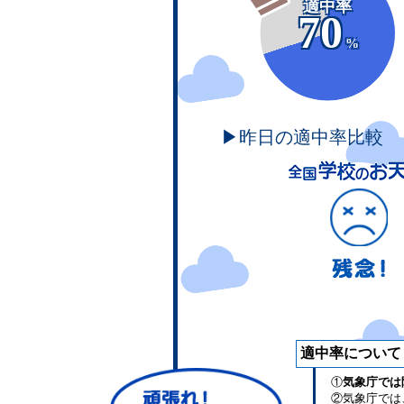
適中率
70
%
▶昨日の適中率比較
適中率について
①
気象庁では
②気象庁では