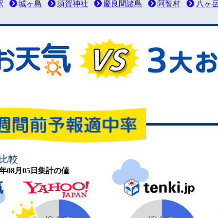
駅
城ヶ島
須賀神社
慶良間諸島
阿智村
八ヶ
比較
26年08月05日集計の値