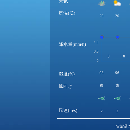
天気
気温(℃)
20
20
降水量(mm/h)
98
96
湿度(%)
東
東
風向き
風速(m/s)
2
2
※気温