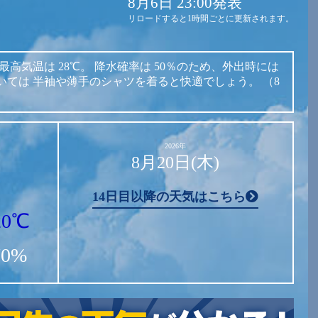
8月6日 23:00発表
リロードすると1時間ごとに更新されます。
最高気温は
28℃。
降水確率は
50％のため、外出時には
いては
半袖や薄手のシャツを着ると快適でしょう。
（8
2026年
8月20日(木)
14日目以降の天気はこちら
20℃
70%