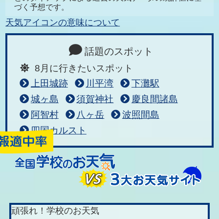
づく予想です。
天気アイコンの意味について
話題のスポット
8月に行きたいスポット
上田城跡
川平湾
下灘駅
城ヶ島
須賀神社
慶良間諸島
阿智村
八ヶ岳
波照間島
四国カルスト
頑張れ！学校のお天気