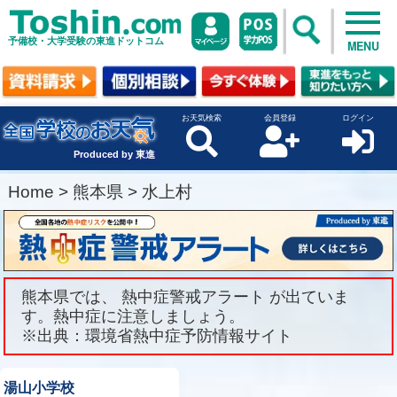
予備校・大学受験の東進ドットコム
MENU
お天気検索
会員登録
ログイン
Produced by 東進
Home
>
熊本県
>
水上村
熊本県では、 熱中症警戒アラート が出ていま
す。熱中症に注意しましょう。
※出典：環境省熱中症予防情報サイト
湯山小学校