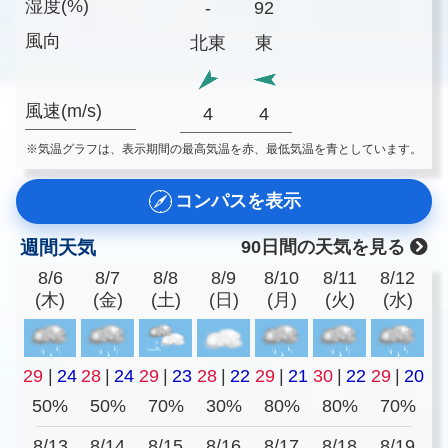
湿度(%)
-
92
風向
北東
東
風速(m/s)
4
4
※気温グラフは、表示期間の最高気温を赤、最低気温を青としています。
コンパスを表示
週間天気
90日間の天気を見る
8/6
8/7
8/8
8/9
8/10
8/11
8/12
(木)
(金)
(土)
(日)
(月)
(火)
(水)
29
|
24
28
|
24
29
|
23
28
|
22
29
|
21
30
|
22
29
|
20
50%
50%
70%
30%
80%
80%
70%
8/13
8/14
8/15
8/16
8/17
8/18
8/19