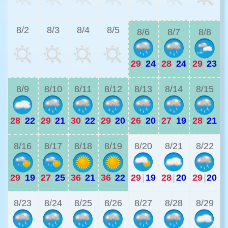
2
8/2
8/3
8/4
8/5
8/6
8/7
8/8
29
|
24
28
|
24
29
|
23
2
8/9
8/10
8/11
8/12
8/13
8/14
8/15
28
|
22
29
|
21
30
|
22
29
|
20
26
|
20
27
|
19
28
|
21
2
8/16
8/17
8/18
8/19
8/20
8/21
8/22
29
|
19
27
|
25
36
|
21
36
|
22
29
|
19
28
|
20
29
|
20
2
8/23
8/24
8/25
8/26
8/27
8/28
8/29