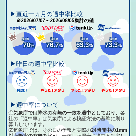
▶直近一ヵ月の適中率比較
※2026/07/07～2026/08/05集計の値
適中率
適中率
適中率
適中率
70
76.7
63.3
73.3
%
%
%
%
▶昨日の適中率比較
▶適中率について
①
気象庁では降水の有無の一致を適中としており、
各
社の「適中率」は気象庁による検証方法の基準に則り
算出しています。
②気象庁では、その日の予報と実際の
24時間中の1mm
以上降水の有無を比べ、
一致した場合に適中と判定し