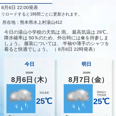
8月6日 22:00発表
リロードすると1時間ごとに更新されます。
所在地：
熊本県水上村湯山412
今日の湯山小学校の天気は
雨。
最高気温は
29℃。
降水確率は
50％のため、外出時には傘を持参しま
しょう。
服装については、
半袖や薄手のシャツを
着ると快適でしょう。
（
8月6日 22時発表）
今日
明日
2026年
2026年
8
月
6
日
（木）
8
月
7
日
（金）
同時刻の
現在温度
予想温度
25℃
25℃