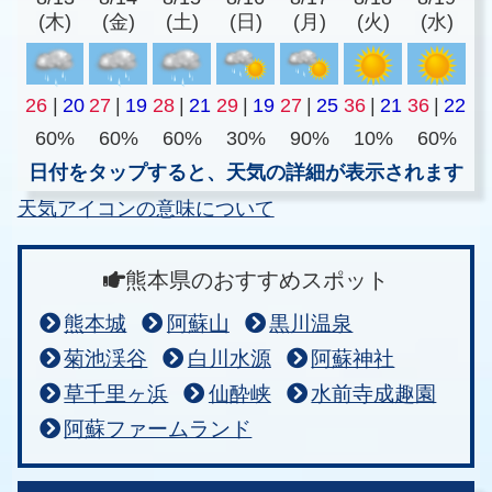
(木)
(金)
(土)
(日)
(月)
(火)
(水)
26
|
20
27
|
19
28
|
21
29
|
19
27
|
25
36
|
21
36
|
22
60%
60%
60%
30%
90%
10%
60%
日付をタップすると、天気の詳細が表示されます
天気アイコンの意味について
熊本県のおすすめスポット
熊本城
阿蘇山
黒川温泉
菊池渓谷
白川水源
阿蘇神社
草千里ヶ浜
仙酔峡
水前寺成趣園
阿蘇ファームランド