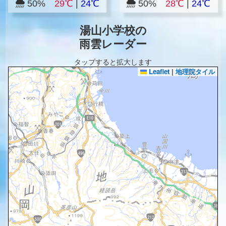
50%
29℃
|
24℃
50%
28℃
|
24℃
湯山小学校の
雨雲レーダー
タップすると拡大します
Leaflet
|
地理院タイル