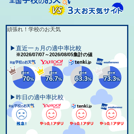
頑張れ！学校のお天気
▶直近一ヵ月の適中率比較
※2026/07/07～2026/08/05集計の値
適中率
適中率
適中率
適中率
70
76.7
63.3
73.3
%
%
%
%
▶昨日の適中率比較