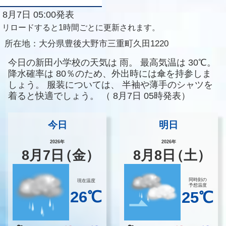
8月7日 05:00発表
リロードすると1時間ごとに更新されます。
所在地：
大分県豊後大野市三重町久田1220
今日の新田小学校の天気は
雨。
最高気温は
30℃。
降水確率は
80％のため、外出時には傘を持参しま
しょう。
服装については、
半袖や薄手のシャツを
着ると快適でしょう。
（
8月7日 05時発表）
今日
明日
2026年
2026年
8
月
7
日
（金）
8
月
8
日
（土）
同時刻の
現在温度
予想温度
26℃
25℃