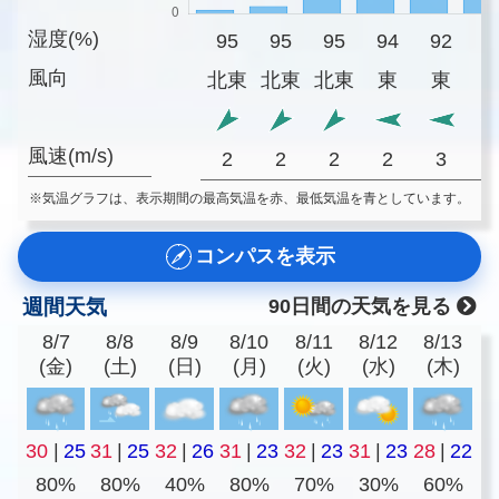
湿度(%)
95
95
95
94
92
9
風向
北東
北東
北東
東
東
風速(m/s)
2
2
2
2
3
※気温グラフは、表示期間の最高気温を赤、最低気温を青としています。
コンパスを表示
週間天気
90日間の天気を見る
8/7
8/8
8/9
8/10
8/11
8/12
8/13
(金)
(土)
(日)
(月)
(火)
(水)
(木)
30
|
25
31
|
25
32
|
26
31
|
23
32
|
23
31
|
23
28
|
22
80%
80%
40%
80%
70%
30%
60%