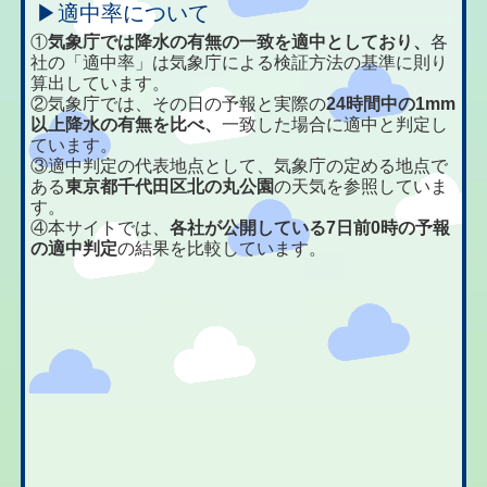
▶適中率について
①
気象庁では降水の有無の一致を適中としており、
各
社の「適中率」は気象庁による検証方法の基準に則り
算出しています。
②気象庁では、その日の予報と実際の
24時間中の1mm
以上降水の有無を比べ、
一致した場合に適中と判定し
ています。
③適中判定の代表地点として、気象庁の定める地点で
ある
東京都千代田区北の丸公園
の天気を参照していま
す。
④本サイトでは、
各社が公開している7日前0時の予報
の適中判定
の結果を比較しています。