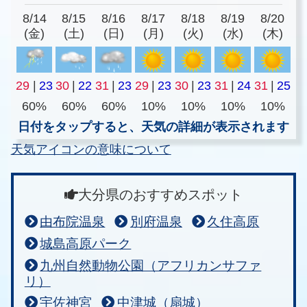
8/14
8/15
8/16
8/17
8/18
8/19
8/20
(金)
(土)
(日)
(月)
(火)
(水)
(木)
29
|
23
30
|
22
31
|
23
29
|
23
30
|
23
31
|
24
31
|
25
60%
60%
60%
10%
10%
10%
10%
日付をタップすると、天気の詳細が表示されます
天気アイコンの意味について
大分県のおすすめスポット
由布院温泉
別府温泉
久住高原
城島高原パーク
九州自然動物公園（アフリカンサファ
リ）
宇佐神宮
中津城（扇城）