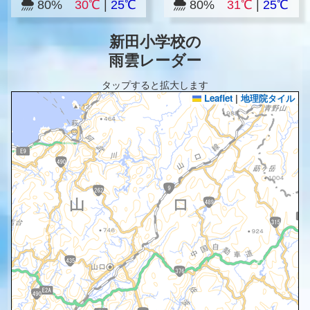
80%
30℃
|
25℃
80%
31℃
|
25℃
新田小学校の
雨雲レーダー
タップすると拡大します
Leaflet
|
地理院タイル