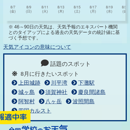
※ 46～90日の天気は、天気予報のエキスパート機関
とのタイアップによる過去の天気データの統計値に基
づく予想です。
天気アイコンの意味について
話題のスポット
8月に行きたいスポット
上田城跡
川平湾
下灘駅
城ヶ島
須賀神社
慶良間諸島
阿智村
八ヶ岳
波照間島
四国カルスト