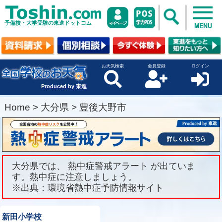
予備校・大学受験の東進ドットコム
MENU
お天気検索
会員登録
ログイン
Produced by 東進
Home
>
大分県
>
豊後大野市
大分県では、 熱中症警戒アラート が出ていま
す。熱中症に注意しましょう。
※出典：環境省熱中症予防情報サイト
新田小学校