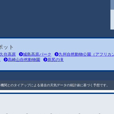
ポット
久住高原
城島高原パーク
九州自然動物公園（アフリカ
島
高崎山自然動物園
原尻の滝
ート機関とのタイアップによる過去の天気データの統計値に基づく予想です。