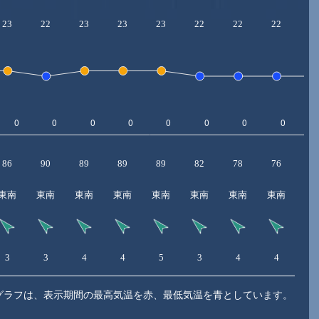
23
22
23
23
23
22
22
22
2
86
90
89
89
89
82
78
76
7
東南
東南
東南
東南
東南
東南
東南
東南
東
3
3
4
4
5
3
4
4
4
グラフは、表示期間の最高気温を赤、最低気温を青としています。