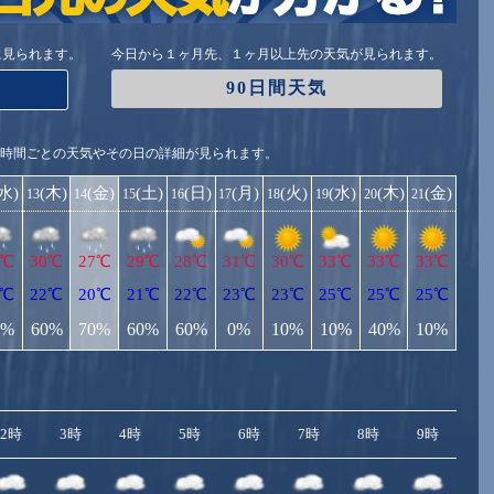
に見られます。
今日から１ヶ月先、１ヶ月以上先の天気が見られます。
90日間天気
1時間ごとの天気やその日の詳細が見られます。
(水)
(木)
(金)
(土)
(日)
(月)
(火)
(水)
(木)
(金)
13
14
15
16
17
18
19
20
21
2℃
30℃
27℃
29℃
28℃
31℃
30℃
33℃
33℃
33℃
9℃
22℃
20℃
21℃
22℃
23℃
23℃
25℃
25℃
25℃
0%
60%
70%
60%
60%
0%
10%
10%
40%
10%
2時
3時
4時
5時
6時
7時
8時
9時
10