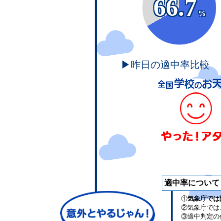
66.7
%
▶昨日の適中率比較
適中率について
①
気象庁では
②気象庁では
③適中判定の