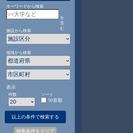
キーワードから検索
を
含
む
施設から検索
地域から検索
表示
件数
ソート
50音順
以上の条件で検索する
検索条件をクリア