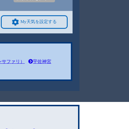
My天気を設定する
ンサファリ）
宇佐神宮