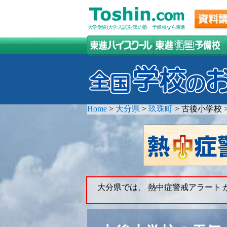
大学受験(大学入試)対策の塾・予備校なら東進
Home
>
大分県
>
玖珠町
>
古後小学校
大分県では、 熱中症警戒アラート