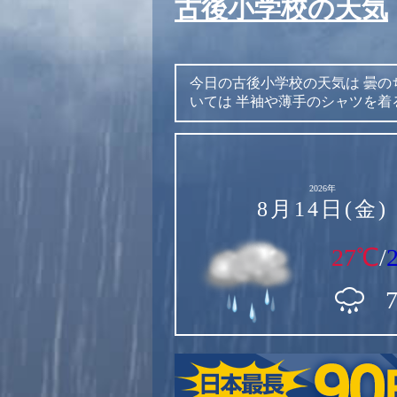
古後小学校の天気
今日の古後小学校の天気は
曇の
いては
半袖や薄手のシャツを着
2026年
8月14日(金)
27℃
/