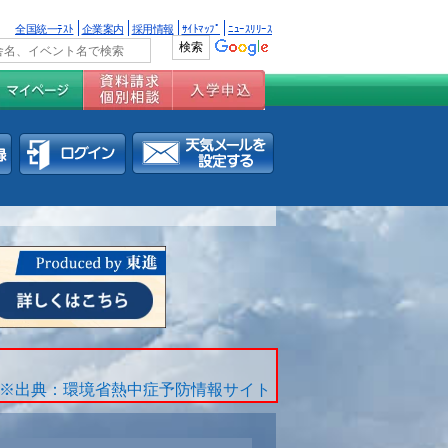
全国統一ﾃｽﾄ
企業案内
採用情報
ｻｲﾄﾏｯﾌﾟ
ﾆｭｰｽﾘﾘｰｽ
※出典：環境省熱中症予防情報サイト