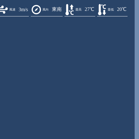
東南
27℃
20℃
3m/s
風速
風向
最高
最低