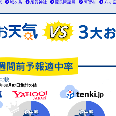
駅
城ヶ島
須賀神社
慶良間諸島
阿智村
八ヶ
比較
26年08月07日集計の値
適中率
適中率