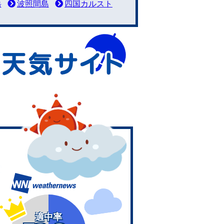
岳
波照間島
四国カルスト
適中率