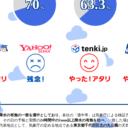
70
63.3
%
%
降水の有無の一致を適中としており、
各社の「適中率」は気象庁による検証
、その日の予報と実際の
24時間中の1mm以上降水の有無を比べ、
一致した場
代表地点として、気象庁の定める地点である
東京都千代田区北の丸公園
の天