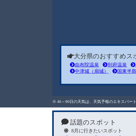
大分県のおすすめス
由布院温泉
別府温泉
中津城（扇城）
国東半
※ 46～90日の天気は、天気予報のエキスパ
話題のスポット
8月に行きたいスポット