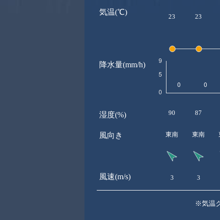
気温(℃)
23
23
降水量(mm/h)
90
87
湿度(%)
東南
東南
風向き
風速(m/s)
3
3
※気温