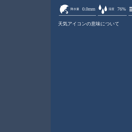
0.0mm
76%
降水量
湿度
天気アイコンの意味について