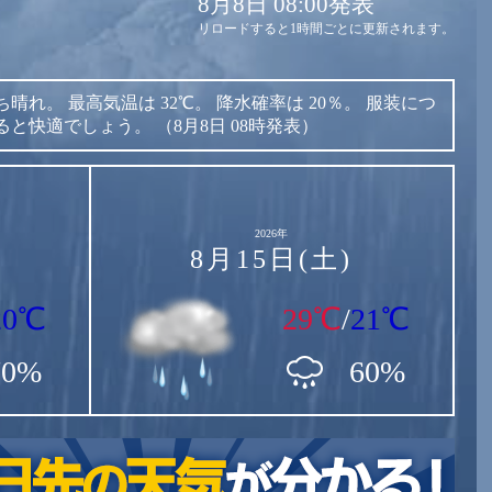
8月8日 08:00発表
リロードすると1時間ごとに更新されます。
ち晴れ。
最高気温は
32℃。
降水確率は
20％。
服装につ
ると快適でしょう。
（8月8日 08時発表）
2026年
8月15日(土)
20℃
29℃
/
21℃
70%
60%