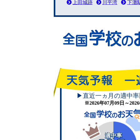
上田城跡
川平湾
下灘
▶直近一ヵ月の適中率
※2026年07月09日～20
適中率