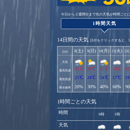
今日から２週間分まで先の天気が時間ごと
1時間天気
14日間の天気
日付をクリックすると、
(土)
(日)
(月)
(火)
8
9
10
11
12
日付
天気
32℃
30℃
31℃
33℃
3
最高気温
25℃
24℃
24℃
17℃
1
最低気温
20%
30%
40%
60%
9
降水確率
1時間ごとの天気
時間
0時
1時
天気