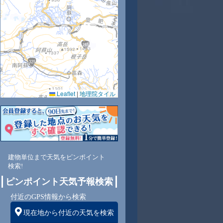
2
23
25
25
24
26
27
27
27
Leaflet
|
地理院タイル
6
77
79
80
90
78
72
72
73
南
東南
東南
東南
東南
東南
東南
東南
東南
建物単位まで天気をピンポイント
検索!
4
4
4
4
3
3
3
3
ピンポイント天気予報検索
付近のGPS情報から検索
現在地から付近の天気を検索