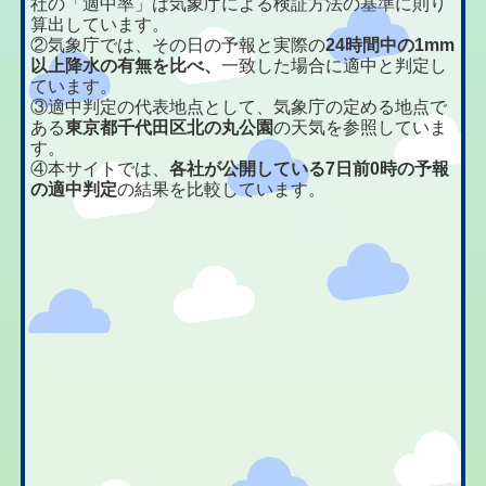
社の「適中率」は気象庁による検証方法の基準に則り
算出しています。
②気象庁では、その日の予報と実際の
24時間中の1mm
以上降水の有無を比べ、
一致した場合に適中と判定し
ています。
③適中判定の代表地点として、気象庁の定める地点で
ある
東京都千代田区北の丸公園
の天気を参照していま
す。
④本サイトでは、
各社が公開している7日前0時の予報
の適中判定
の結果を比較しています。