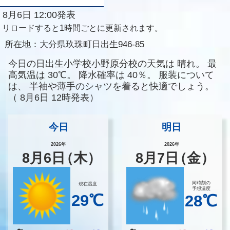
8月6日 12:00発表
リロードすると1時間ごとに更新されます。
所在地：
大分県玖珠町日出生946-85
今日の日出生小学校小野原分校の天気は
晴れ。
最
高気温は
30℃。
降水確率は
40％。
服装について
は、
半袖や薄手のシャツを着ると快適でしょう。
（
8月6日 12時発表）
今日
明日
2026年
2026年
8
月
6
日
（木）
8
月
7
日
（金）
同時刻の
現在温度
予想温度
29℃
28℃