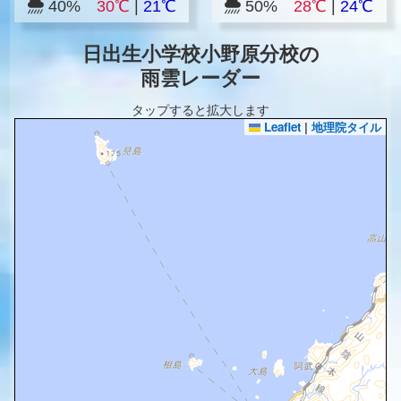
40%
30℃
|
21℃
50%
28℃
|
24℃
日出生小学校小野原分校の
雨雲レーダー
タップすると拡大します
Leaflet
|
地理院タイル