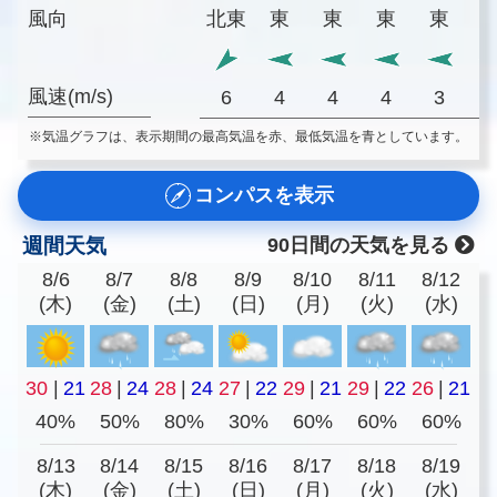
風向
北東
東
東
東
東
風速(m/s)
6
4
4
4
3
※気温グラフは、表示期間の最高気温を赤、最低気温を青としています。
コンパスを表示
週間天気
90日間の天気を見る
8/6
8/7
8/8
8/9
8/10
8/11
8/12
(木)
(金)
(土)
(日)
(月)
(火)
(水)
30
|
21
28
|
24
28
|
24
27
|
22
29
|
21
29
|
22
26
|
21
40%
50%
80%
30%
60%
60%
60%
8/13
8/14
8/15
8/16
8/17
8/18
8/19
(木)
(金)
(土)
(日)
(月)
(火)
(水)