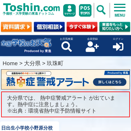
予備校・大学受験の東進ドットコム
MENU
お天気検索
会員登録
ログイン
Produced by 東進
Home
>
大分県
>
玖珠町
大分県では、 熱中症警戒アラート が出ていま
す。熱中症に注意しましょう。
※出典：環境省熱中症予防情報サイト
日出生小学校小野原分校