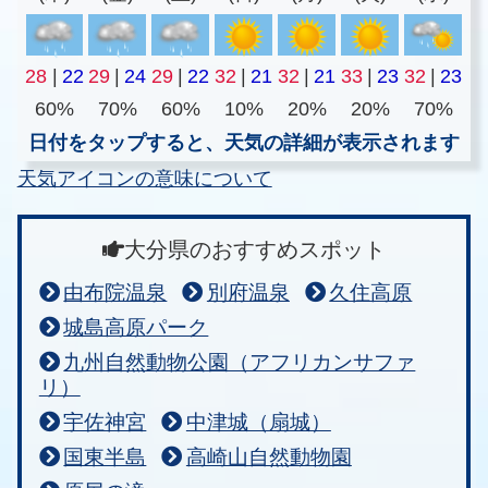
28
|
22
29
|
24
29
|
22
32
|
21
32
|
21
33
|
23
32
|
23
60%
70%
60%
10%
20%
20%
70%
日付をタップすると、天気の詳細が表示されます
天気アイコンの意味について
大分県のおすすめスポット
由布院温泉
別府温泉
久住高原
城島高原パーク
九州自然動物公園（アフリカンサファ
リ）
宇佐神宮
中津城（扇城）
国東半島
高崎山自然動物園