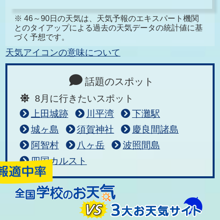
※ 46～90日の天気は、天気予報のエキスパート機関
とのタイアップによる過去の天気データの統計値に基
づく予想です。
天気アイコンの意味について
話題のスポット
8月に行きたいスポット
上田城跡
川平湾
下灘駅
城ヶ島
須賀神社
慶良間諸島
阿智村
八ヶ岳
波照間島
四国カルスト