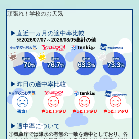
頑張れ！学校のお天気
▶直近一ヵ月の適中率比較
※2026/07/07～2026/08/05集計の値
適中率
適中率
適中率
適中率
70
76.7
63.3
73.3
%
%
%
%
▶昨日の適中率比較
▶適中率について
①
気象庁では降水の有無の一致を適中としており、
各