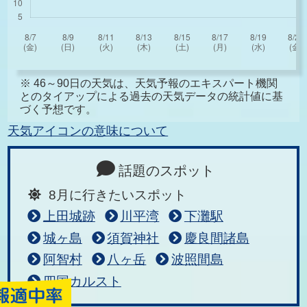
※ 46～90日の天気は、天気予報のエキスパート機関
とのタイアップによる過去の天気データの統計値に基
づく予想です。
天気アイコンの意味について
話題のスポット
8月に行きたいスポット
上田城跡
川平湾
下灘駅
城ヶ島
須賀神社
慶良間諸島
阿智村
八ヶ岳
波照間島
四国カルスト