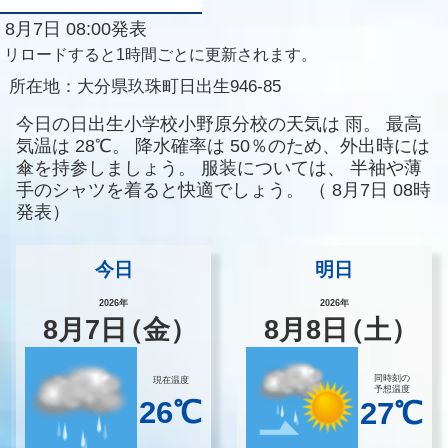
8月7日 08:00発表
リロードすると1時間ごとに更新されます。
所在地：
大分県玖珠町日出生946-85
今日の日出生小学校小野原分校の天気は
雨。
最高
気温は
28℃。
降水確率は
50％のため、外出時には
傘を持参しましょう。
服装については、
半袖や薄
手のシャツを着ると快適でしょう。
（
8月7日 08時
発表）
今日
明日
2026年
2026年
8
月
7
日
（金）
8
月
8
日
（土）
同時刻の
現在温度
予想温度
26℃
27℃