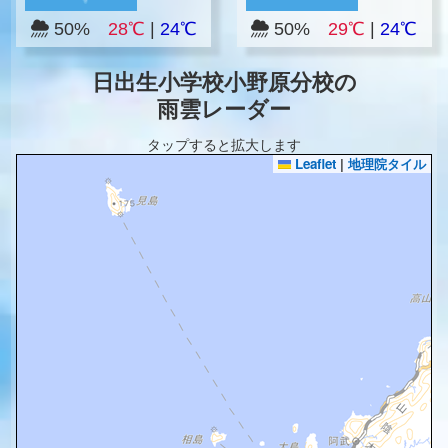
50%
28℃
|
24℃
50%
29℃
|
24℃
日出生小学校小野原分校の
雨雲レーダー
タップすると拡大します
Leaflet
|
地理院タイル