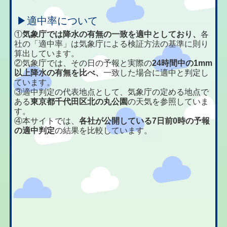
▶適中率について
①
気象庁では降水の有無の一致を適中としており、
各
社の「適中率」は気象庁による検証方法の基準に則り
算出しています。
②気象庁では、その日の予報と実際の
24時間中の1mm
以上降水の有無を比べ、
一致した場合に適中と判定し
ています。
③適中判定の代表地点として、気象庁の定める地点で
ある
東京都千代田区北の丸公園
の天気を参照していま
す。
④本サイトでは、
各社が公開している7日前0時の予報
の適中判定
の結果を比較しています。