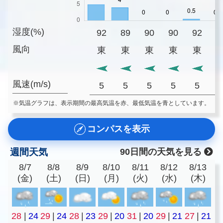
湿度(%)
92
89
90
90
92
9
風向
東
東
東
東
東
風速(m/s)
5
5
5
5
5
※気温グラフは、表示期間の最高気温を赤、最低気温を青としています。
コンパスを表示
週間天気
90日間の天気を見る
8/7
8/8
8/9
8/10
8/11
8/12
8/13
(金)
(土)
(日)
(月)
(火)
(水)
(木)
28
|
24
29
|
24
28
|
23
29
|
20
31
|
20
29
|
21
27
|
21