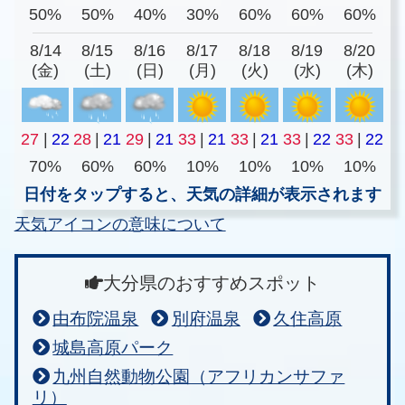
50%
50%
40%
30%
60%
60%
60%
8/14
8/15
8/16
8/17
8/18
8/19
8/20
(金)
(土)
(日)
(月)
(火)
(水)
(木)
27
|
22
28
|
21
29
|
21
33
|
21
33
|
21
33
|
22
33
|
22
70%
60%
60%
10%
10%
10%
10%
日付をタップすると、天気の詳細が表示されます
天気アイコンの意味について
大分県のおすすめスポット
由布院温泉
別府温泉
久住高原
城島高原パーク
九州自然動物公園（アフリカンサファ
リ）