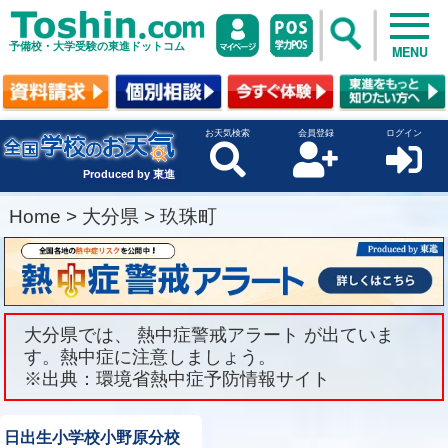
予備校・大学受験の東進ドットコム
MENU
お天気検索
会員登録
ログイン
Produced by 東進
Home
>
大分県
>
玖珠町
大分県では、 熱中症警戒アラート が出ていま
す。熱中症に注意しましょう。
※出典：環境省熱中症予防情報サイト
日出生小学校小野原分校