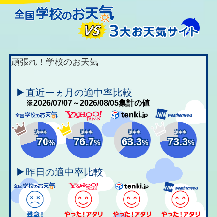
頑張れ！学校のお天気
▶直近一ヵ月の適中率比較
※2026/07/07～2026/08/05集計の値
適中率
適中率
適中率
適中率
70
76.7
63.3
73.3
%
%
%
%
▶昨日の適中率比較