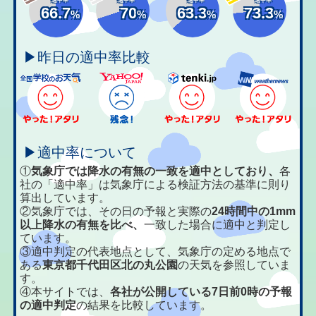
66.7
70
63.3
73.3
%
%
%
%
▶昨日の適中率比較
▶適中率について
①
気象庁では降水の有無の一致を適中としており、
各
社の「適中率」は気象庁による検証方法の基準に則り
算出しています。
②気象庁では、その日の予報と実際の
24時間中の1mm
以上降水の有無を比べ、
一致した場合に適中と判定し
ています。
③適中判定の代表地点として、気象庁の定める地点で
ある
東京都千代田区北の丸公園
の天気を参照していま
す。
④本サイトでは、
各社が公開している7日前0時の予報
の適中判定
の結果を比較しています。