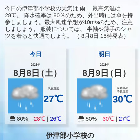
今日の伊津部小学校の天気は
雨。
最高気温は
28℃。
降水確率は
80％のため、外出時には傘を持
参しましょう。最大風速予想が10m/sのため、注意
しましょう。
服装については、
半袖や薄手のシャ
ツを着ると快適でしょう。
（
8月8日 15時発表）
今日
明日
2026年
2026年
8
月
8
日
（土）
8
月
9
日
（日）
同時刻の
現在温度
予想温度
27℃
30℃
80%
28℃
|
26℃
50%
30℃
|
27℃
伊津部小学校の