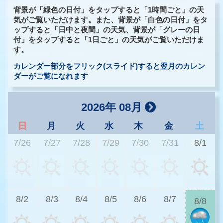
背景が「緑色の日付」をタップすると「1時間ごと」の天
気がご覧いただけます。また、背景が「白色の日付」をタ
ップすると「日中と夜間」の天気、背景が「グレーの日
付」をタップすると「1日ごと」の天気がご覧いただけま
す。
カレンダー部分をフリック(スライド)すると翌月のカレン
ダーがご覧になれます
2026年 08月
日
月
火
水
木
金
土
7/26
7/27
7/28
7/29
7/30
7/31
8/1
3
8/2
8/3
8/4
8/5
8/6
8/7
8/8