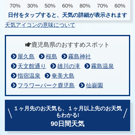
70%
30%
50%
60%
80%
70%
60%
日付をタップすると、天気の詳細が表示されます
天気アイコンの意味について
鹿児島県のおすすめスポット
屋久島
桜島
霧島神社
天文館通り
雄川の滝
霧島温泉
指宿温泉
奄美大島
フラワーパーク鹿児島
仙巌園
１ヶ月先のお天気も、
１ヶ月以上先のお天気
もわかる!
90日間天気