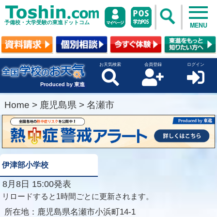
予備校・大学受験の東進ドットコム
MENU
お天気検索
会員登録
ログイン
Produced by 東進
Home
>
鹿児島県
>
名瀬市
伊津部小学校
8月8日 15:00発表
リロードすると1時間ごとに更新されます。
所在地：
鹿児島県名瀬市小浜町14-1