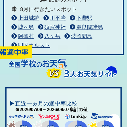
8月に行きたいスポット
上田城跡
川平湾
下灘駅
城ヶ島
須賀神社
慶良間諸島
阿智村
八ヶ岳
波照間島
四国カルスト
▶直近一ヵ月の適中率比較
※2026/07/09～2026/08/07集計の値
適中率
適中率
適中率
適中率