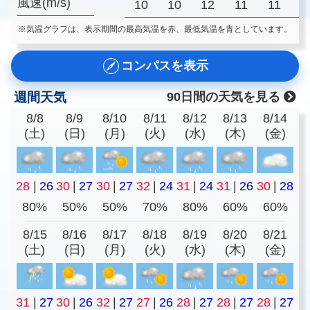
風速(m/s)
10
10
12
11
11
※気温グラフは、表示期間の最高気温を赤、最低気温を青としています。
コンパスを表示
週間天気
90日間の天気を見る
8/8
8/9
8/10
8/11
8/12
8/13
8/14
(土)
(日)
(月)
(火)
(水)
(木)
(金)
28
|
26
30
|
27
30
|
27
32
|
24
31
|
24
31
|
26
30
|
28
80%
50%
50%
70%
80%
60%
60%
8/15
8/16
8/17
8/18
8/19
8/20
8/21
(土)
(日)
(月)
(火)
(水)
(木)
(金)
31
|
27
30
|
26
32
|
27
27
|
26
28
|
27
28
|
27
28
|
27