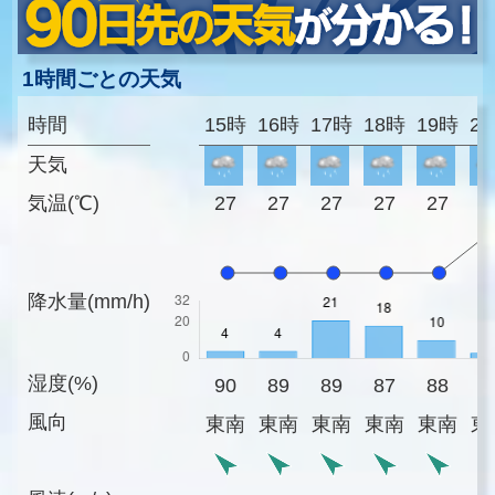
1時間ごとの天気
時間
15時
16時
17時
18時
19時
2
天気
気温(℃)
27
27
27
27
27
2
降水量(mm/h)
湿度(%)
90
89
89
87
88
9
風向
東南
東南
東南
東南
東南
東