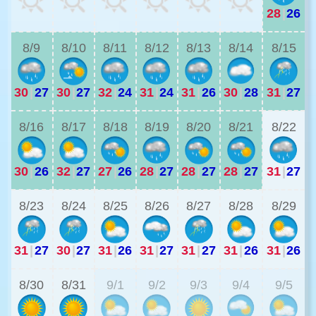
28
|
26
3
8/9
8/10
8/11
8/12
8/13
8/14
8/15
30
|
27
30
|
27
32
|
24
31
|
24
31
|
26
30
|
28
31
|
27
3
8/16
8/17
8/18
8/19
8/20
8/21
8/22
30
|
26
32
|
27
27
|
26
28
|
27
28
|
27
28
|
27
31
|
27
3
8/23
8/24
8/25
8/26
8/27
8/28
8/29
31
|
27
30
|
27
31
|
26
31
|
27
31
|
27
31
|
26
31
|
26
3
8/30
8/31
9/1
9/2
9/3
9/4
9/5