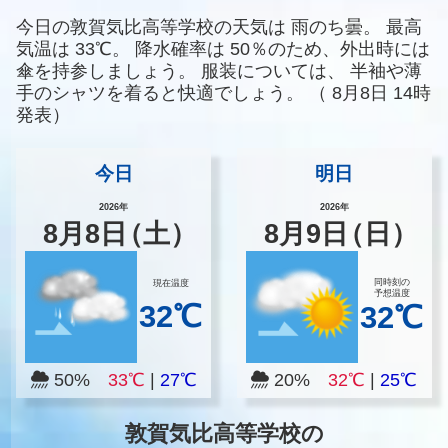
今日の敦賀気比高等学校の天気は
雨のち曇。
最高
気温は
33℃。
降水確率は
50％のため、外出時には
傘を持参しましょう。
服装については、
半袖や薄
手のシャツを着ると快適でしょう。
（
8月8日 14時
発表）
今日
明日
2026年
2026年
8
月
8
日
（土）
8
月
9
日
（日）
同時刻の
現在温度
予想温度
32℃
32℃
50%
33℃
|
27℃
20%
32℃
|
25℃
敦賀気比高等学校の