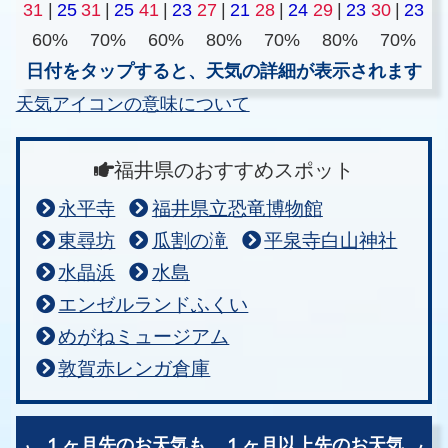
31
|
25
31
|
25
41
|
23
27
|
21
28
|
24
29
|
23
30
|
23
60%
70%
60%
80%
70%
80%
70%
日付をタップすると、天気の詳細が表示されます
天気アイコンの意味について
福井県のおすすめスポット
永平寺
福井県立恐竜博物館
東尋坊
瓜割の滝
平泉寺白山神社
水晶浜
水島
エンゼルランドふくい
めがねミュージアム
敦賀赤レンガ倉庫
１ヶ月先のお天気も、
１ヶ月以上先のお天気