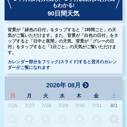
もわかる!
90日間天気
背景が「緑色の日付」をタップすると「1時間ごと」の天
気がご覧いただけます。また、背景が「白色の日付」をタ
ップすると「日中と夜間」の天気、背景が「グレーの日
付」をタップすると「1日ごと」の天気がご覧いただけま
す。
カレンダー部分をフリック(スライド)すると翌月のカレン
ダーがご覧になれます
2026年 08月
日
月
火
水
木
金
土
7/26
7/27
7/28
7/29
7/30
7/31
8/1
2