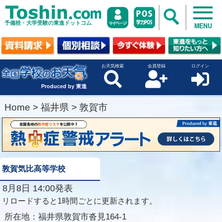
予備校・大学受験の東進ドットコム
MENU
お天気検索
会員登録
ログイン
Produced by 東進
Home
>
福井県
>
敦賀市
敦賀気比高等学校
8月8日 14:00発表
リロードすると1時間ごとに更新されます。
所在地：
福井県敦賀市沓見164-1