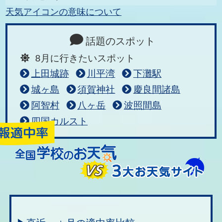
天気アイコンの意味について
話題のスポット
8月に行きたいスポット
上田城跡
川平湾
下灘駅
城ヶ島
須賀神社
慶良間諸島
阿智村
八ヶ岳
波照間島
四国カルスト