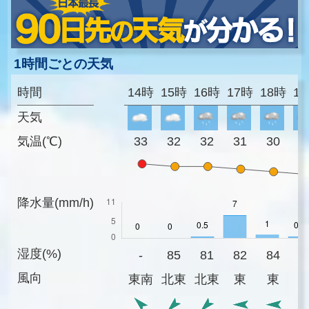
1時間ごとの天気
時間
14時
15時
16時
17時
18時
1
天気
気温(℃)
33
32
32
31
30
2
降水量(mm/h)
湿度(%)
-
85
81
82
84
8
風向
東南
北東
北東
東
東