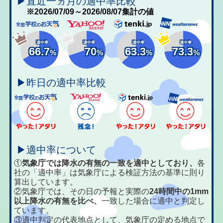
▶直近一ヵ月の適中率比較
※2026/07/09～2026/08/07集計の値
適中率
適中率
適中率
適中率
66.7
70
63.3
73.3
%
%
%
%
▶昨日の適中率比較
▶適中率について
①
気象庁では降水の有無の一致を適中としており、
各
社の「適中率」は気象庁による検証方法の基準に則り
算出しています。
②気象庁では、その日の予報と実際の
24時間中の1mm
以上降水の有無を比べ、
一致した場合に適中と判定し
ています。
③適中判定の代表地点として、気象庁の定める地点で