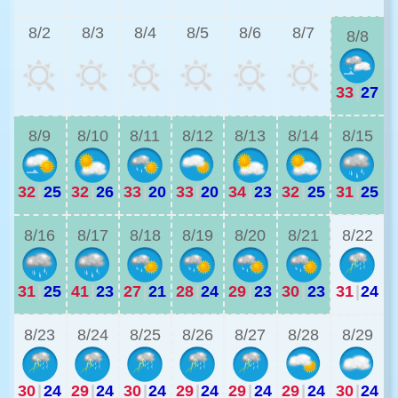
8/2
8/3
8/4
8/5
8/6
8/7
8/8
33
|
27
2
8/9
8/10
8/11
8/12
8/13
8/14
8/15
32
|
25
32
|
26
33
|
20
33
|
20
34
|
23
32
|
25
31
|
25
2
8/16
8/17
8/18
8/19
8/20
8/21
8/22
31
|
25
41
|
23
27
|
21
28
|
24
29
|
23
30
|
23
31
|
24
2
8/23
8/24
8/25
8/26
8/27
8/28
8/29
30
|
24
29
|
24
30
|
24
29
|
24
29
|
24
29
|
24
30
|
24
2