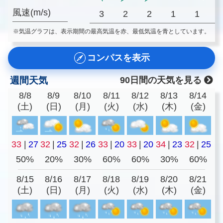
風速(m/s)
3
2
2
1
1
※気温グラフは、表示期間の最高気温を赤、最低気温を青としています。
コンパスを表示
週間天気
90日間の天気を見る
8/8
8/9
8/10
8/11
8/12
8/13
8/14
(土)
(日)
(月)
(火)
(水)
(木)
(金)
33
|
27
32
|
25
32
|
26
33
|
20
33
|
20
34
|
23
32
|
25
50%
20%
30%
60%
60%
30%
60%
8/15
8/16
8/17
8/18
8/19
8/20
8/21
(土)
(日)
(月)
(火)
(水)
(木)
(金)