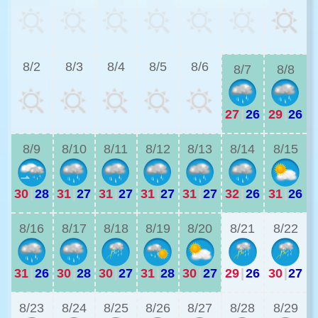
2
8/2
8/3
8/4
8/5
8/6
8/7
8/8
27
|
26
29
|
26
2
8/9
8/10
8/11
8/12
8/13
8/14
8/15
30
|
28
31
|
27
31
|
27
31
|
27
31
|
27
32
|
26
31
|
26
2
8/16
8/17
8/18
8/19
8/20
8/21
8/22
31
|
26
30
|
28
30
|
27
31
|
28
30
|
27
29
|
26
30
|
27
3
8/23
8/24
8/25
8/26
8/27
8/28
8/29