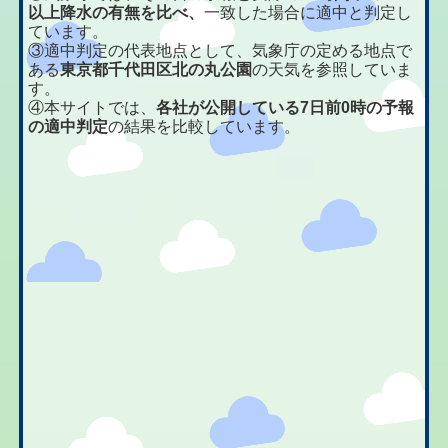
以上降水の有無を比べ、
一致した場合に適中と判定し
ています。
③適中判定の代表地点として、気象庁の定める地点で
ある
東京都千代田区北の丸公園
の天気を参照していま
す。
④本サイトでは、
各社が公開している7日前0時の予報
の適中判定
の結果を比較しています。