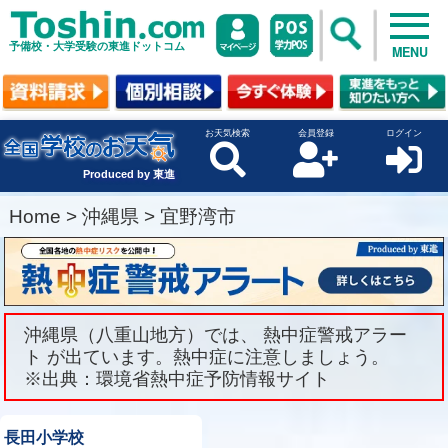
予備校・大学受験の東進ドットコム
MENU
お天気検索
会員登録
ログイン
Produced by 東進
Home
>
沖縄県
>
宜野湾市
沖縄県（八重山地方）では、 熱中症警戒アラー
ト が出ています。熱中症に注意しましょう。
※出典：環境省熱中症予防情報サイト
長田小学校