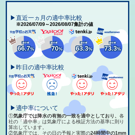
▶直近一ヵ月の適中率比較
※2026/07/09～2026/08/07集計の値
適中率
適中率
適中率
適中率
66.7
70
63.3
73.3
%
%
%
%
▶昨日の適中率比較
▶適中率について
①
気象庁では降水の有無の一致を適中としており、
各
社の「適中率」は気象庁による検証方法の基準に則り
算出しています。
②気象庁では、その日の予報と実際の
24時間中の1mm