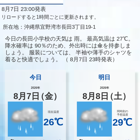
8月7日 23:00発表
リロードすると1時間ごとに更新されます。
所在地：
沖縄県宜野湾市長田3丁目19-1
今日の長田小学校の天気は
雨。
最高気温は
27℃。
降水確率は
90％のため、外出時には傘を持参しま
しょう。
服装については、
半袖や薄手のシャツを
着ると快適でしょう。
（
8月7日 23時発表）
今日
明日
2026年
2026年
8
月
7
日
（金）
8
月
8
日
（土）
同時刻の
現在温度
予想温度
26℃
29℃