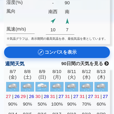
湿度(%)
-
90
風向
南西
南
風速(m/s)
10
7
※気温グラフは、表示期間の最高気温を赤、最低気温を青としています。
コンパスを表示
週間天気
90日間の天気を見る
8/7
8/8
8/9
8/10
8/11
8/12
8/13
(金)
(土)
(日)
(月)
(火)
(水)
(木)
27
|
26
29
|
26
30
|
28
31
|
27
31
|
27
31
|
27
31
|
27
90%
90%
50%
100%
90%
70%
60%