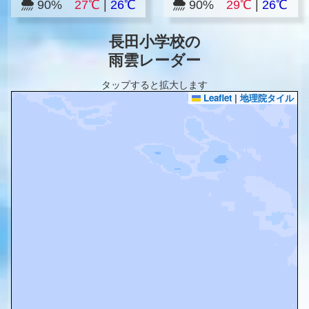
90%
27℃
|
26℃
90%
29℃
|
26℃
長田小学校の
雨雲レーダー
タップすると拡大します
Leaflet
|
地理院タイル