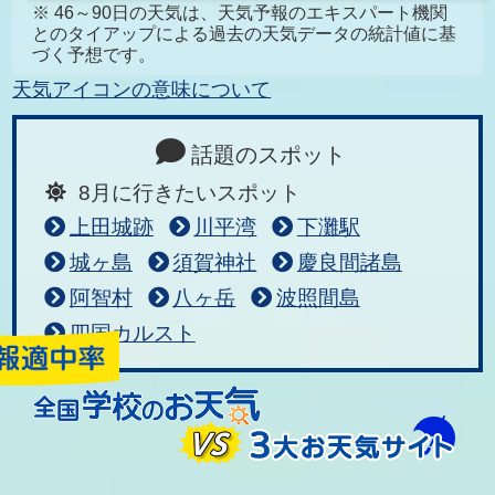
※ 46～90日の天気は、天気予報のエキスパート機関
とのタイアップによる過去の天気データの統計値に基
づく予想です。
天気アイコンの意味について
話題のスポット
8月に行きたいスポット
上田城跡
川平湾
下灘駅
城ヶ島
須賀神社
慶良間諸島
阿智村
八ヶ岳
波照間島
四国カルスト