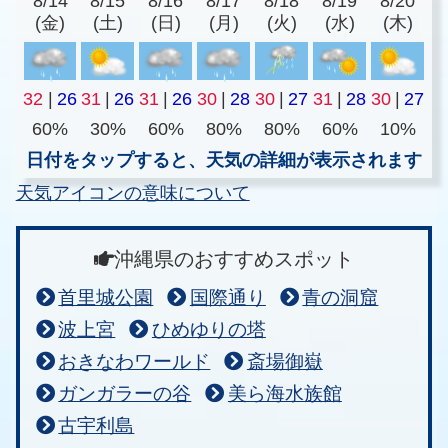
8/14
8/15
8/16
8/17
8/18
8/19
8/20
(金)
(土)
(日)
(月)
(火)
(水)
(木)
32
|
26
31
|
26
31
|
26
30
|
28
30
|
27
31
|
28
30
|
27
60%
30%
60%
80%
80%
60%
10%
日付をタップすると、天気の詳細が表示されます
天気アイコンの意味について
沖縄県のおすすめスポット
首里城公園
国際通り
青の洞窟
波上宮
ひめゆりの塔
おきなわワールド
斎場御嶽
ガンガラーの谷
美ら海水族館
古宇利島