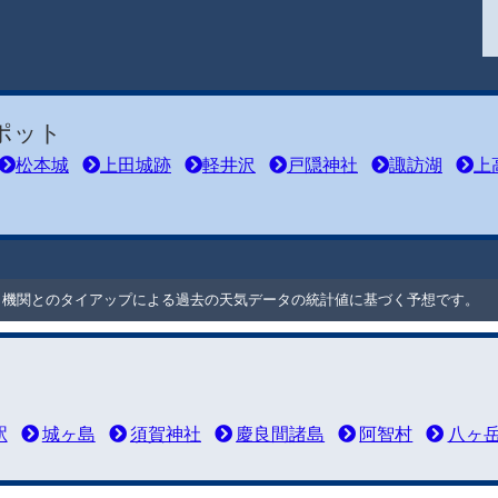
ポット
松本城
上田城跡
軽井沢
戸隠神社
諏訪湖
上
ート機関とのタイアップによる過去の天気データの統計値に基づく予想です。
駅
城ヶ島
須賀神社
慶良間諸島
阿智村
八ヶ