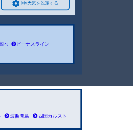
My天気を設定する
高地
ビーナスライン
岳
波照間島
四国カルスト